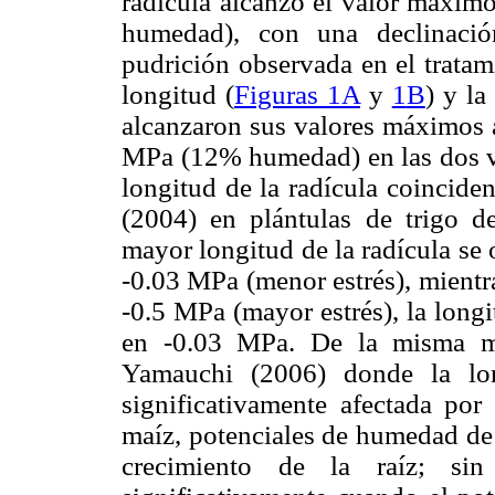
radícula alcanzó el valor máxim
humedad), con una declinació
pudrición observada en el trat
longitud (
Figuras 1A
y
1
B
) y la
alcanzaron sus valores máximos a
MPa (12% humedad) en las dos va
longitud de la radícula coincid
(2004) en plántulas de trigo de
mayor longitud de la radícula se
-0.03 MPa (menor estrés), mientra
-0.5 MPa (mayor estrés), la long
en -0.03 MPa. De la misma m
Yamauchi (2006) donde la lon
significativamente afectada po
maíz, potenciales de humedad de 
crecimiento de la raíz; sin