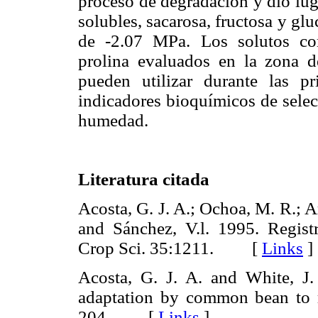
proceso de degradación y dio lug
solubles, sacarosa, fructosa y gl
de -2.07 MPa. Los solutos com
prolina evaluados en la zona de
pueden utilizar durante las 
indicadores bioquímicos de selecc
humedad.
Literatura citada
Acosta, G. J. A.; Ochoa, M. R.; Ar
and Sánchez, V.l. 1995. Regist
Crop Sci. 35:1211. [
Links
]
Acosta, G. J. A. and White, J.
adaptation by common bean to r
204. [
Links
]