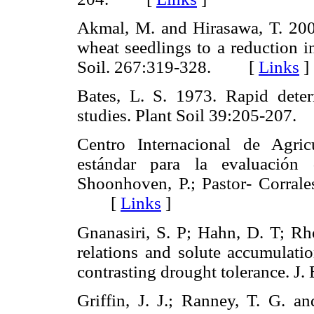
Akmal, M. and Hirasawa, T. 200
wheat seedlings to a reduction in
Soil. 267:319-328. [
Links
]
Bates, L. S. 1973. Rapid determ
studies. Plant Soil 39:205-20
Centro Internacional de Agric
estándar para la evaluación
Shoonhoven, P.; Pastor- Corrales
[
Links
]
Gnanasiri, S. P; Hahn, D. T; Rh
relations and solute accumulati
contrasting drought tolerance.
Griffin, J. J.; Ranney, T. G. 