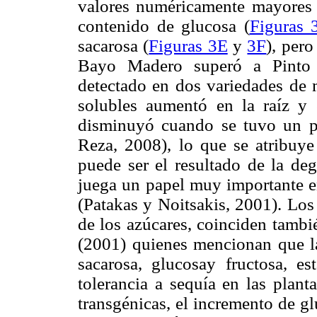
valores numéricamente mayores 
contenido de glucosa (
Figuras 
sacarosa (
Figuras 3E
y
3F
), per
Bayo Madero superó a Pinto V
detectado en dos variedades de 
solubles aumentó en la raíz y 
disminuyó cuando se tuvo un p
Reza, 2008), lo que se atribuye
puede ser el resultado de la de
juega un papel muy importante en
(Patakas y Noitsakis, 2001). Los
de los azúcares, coinciden tambi
(2001) quienes mencionan que la
sacarosa, glucosay fructosa, es
tolerancia a sequía en las plant
transgénicas, el incremento de gl