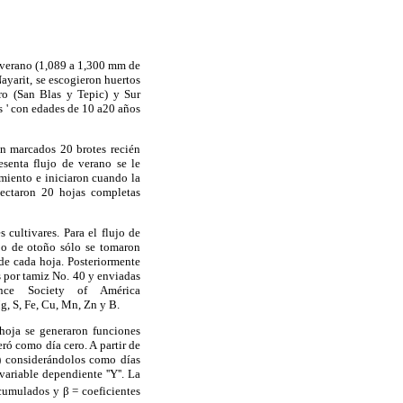
 verano (1,089 a 1,300 mm de
ayarit, se escogieron huertos
tro (San Blas y Tepic) y Sur
s ' con edades de 10 a20 años
on marcados 20 brotes recién
senta flujo de verano se le
imiento e iniciaron cuando la
ectaron 20 hojas completas
 cultivares. Para el flujo de
ujo de otoño sólo se tomaron
de cada hoja. Posteriormente
s por tamiz No. 40 y enviadas
nce Society of América
Mg, S, Fe, Cu, Mn, Zn y B.
 hoja se generaron funciones
ró como día cero. A partir de
a) considerándolos como días
riable dependiente ''Y''. La
cumulados y β = coeficientes