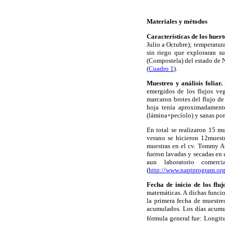
Materiales y métodos
Características de los huert
Julio a Octubre); temperatur
sin riego que exploraran su
(Compostela) del estado de N
(
Cuadro 1
).
Muestreo y análisis foliar.
emergidos de los flujos ve
marcaron brotes del flujo de
hoja tenía aproximadament
(lámina+pecíolo) y sanas por 
En total se realizaron 15 mu
verano se hicieron 12muestr
muestras en el cv. Tommy At
fueron lavadas y secadas en 
aun laboratorio comer
(
http://www.naptprogram.org
Fecha de inicio de los fluj
matemáticas. A dichas funcio
la primera fecha de muestre
acumulados. Los días acumul
fórmula general fue: Longit