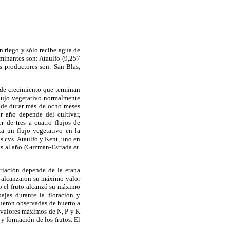
n riego y sólo recibe agua de
ominantes son: Ataulfo (9,257
s productores son: San Blas,
 de crecimiento que terminan
lujo vegetativo normalmente
uede durar más de ocho meses
r año depende del cultivar,
 de tres a cuatro flujos de
a un flujo vegetativo en la
s cvs. Ataulfo y Kent, uno en
ivos al año (Guzman-Estrada
et.
riación depende de la etapa
 K alcanzaron su máximo valor
o el fruto alcanzó su máximo
ajas durante la floración y
fueron observadas de huerto a
s valores máximos de N, P y K
 y formación de los frutos. El