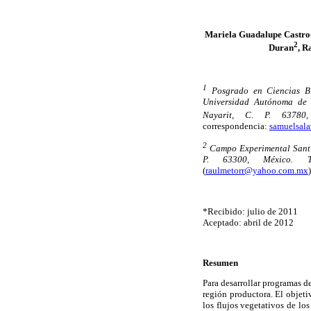
Mariela Guadalupe Castro
2
Duran
, R
1
Posgrado en Ciencias B
Universidad Autónoma de Na
Nayarit, C. P. 63780,
correspondencia:
samuelsal
2
Campo Experimental Santia
P. 63300, México. T
(
raulmetorr@yahoo.com.mx
)
*Recibido: julio de 2011
Aceptado: abril de 2012
Resumen
Para desarrollar programas de
región productora. El objeti
los flujos vegetativos de lo