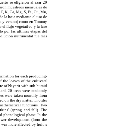
erto se eligieron al azar 20
zaron muéstreos mensuales de
 P, K, Ca, Mg, S, Fe, Cu, Mn,
de la hoja mediante el uso de
vera y verano) como en 'Tommy
 el flujo vegetativo y la fase
do por las últimas etapas del
evolución nutrimental fue más
nformation for each producing-
 the leaves of the cultivars'
ate of Nayarit with sub-humid
hard, 20 trees were randomly
les were taken monthly from
d on the dry matter. In order
 mathematical functions. Two
kins' (spring and fall). The
d phenological phase. In the
flower development (from the
 was more affected by fruit' s