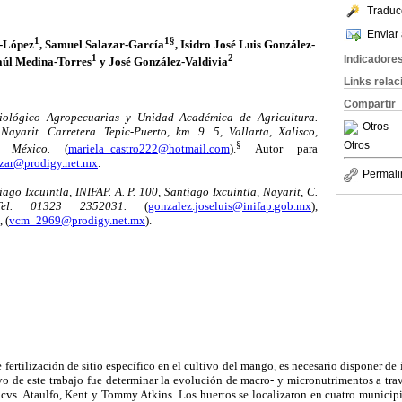
Traduc
Enviar 
1
1§
-López
, Samuel Salazar-García
, Isidro José Luis González-
1
2
Indicadore
aúl Medina-Torres
y José González-Valdivia
Links rela
Compartir
iológico Agropecuarias y Unidad Académica de Agricultura.
Otros
yarit. Carretera. Tepic-Puerto, km. 9. 5, Vallarta, Xalisco,
§
Otros
 México.
(
mariela_castro222@hotmail.com
).
Autor para
azar@prodigy.net.mx
.
Permali
go Ixcuintla, INIFAP. A. P. 100, Santiago Ixcuintla, Nayarit, C.
el. 01323 2352031.
(
gonzalez.joseluis@inifap.gob.mx
),
, (
vcm_2969@prodigy.net.mx
).
 fertilización de sitio específico en el cultivo del mango, es necesario disponer d
vo de este trabajo fue determinar la evolución de macro- y micronutrimentos a trav
s cvs. Ataulfo, Kent y Tommy Atkins. Los huertos se localizaron en cuatro municip