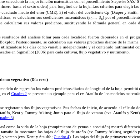
, se seleccionó la mejor función matemática con el procedimiento Stepwise SAS/ ST
rimero hasta el sexto orden) para longitud de la hoja. Los criterios para elegir la
r cuadrado medio del error (CME); 3) el valor del coeficiente Cp (Draper y Smith,
áticas, se calcularon sus coeficientes matemáticos (β
,..., β
) por el procedimient
0
n
e calcularon sus valores predichos, sustituyendo la fórmula general en cada 
 resultados del análisis foliar para cada localidad fueron depurados en el pro
Boxplot. Posteriormente, se calcularon sus valores predichos diarios de la misma 
, utilizándose los días como variable independiente y el contenido nutrimental c
neados en SigmaPlot (2006) para cada cultivar, flujo vegetativo y nutrimento.
imiento vegetativo (Día cero)
 modelo de regresión los valores predichos diarios de longitud de la hoja permitió 
, en el
Cuadro 2
se presenta un ejemplo para el cv. Ataulfo de los modelos matemáti
e registraron dos flujos vegetativos. Sus fechas de inicio, de acuerdo al cálculo d
Ataulfo, Kent y Tommy Atkins); Junio para el flujo de verano (cvs. Ataulfo y Kent)
uadro 3
).
 así como la vida de la hoja (rompimiento de yemas a abscisión) mostró diferenci
 tamaño lo mostraron las hojas del flujo de otoño (cv. Tommy Atkins), seguido po
s) y verano (cvs. Kent y Ataulfo;
Cuadro 4
). Las hojas del flujo de primavera vivie