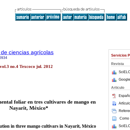
de ciencias agrícolas
Servicios 
0934
Revista
vol.3 no.4 Texcoco jul. 2012
SciELO
Google
Articulo
Españo
ental foliar en tres cultivares de mango en
Artícu
Nayarit, México*
Referen
Como c
lution in three mango cultivars in Nayarit, México
SciELO