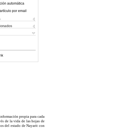
ción automática
artículo por email
s
cionados
nk
e información propia para cada
és de la vida de las hojas de
ios del estado de Nayarit con