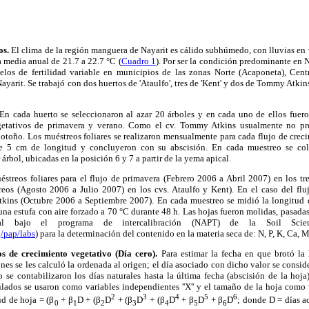
os.
El clima de la región manguera de Nayarit es cálido subhúmedo, con lluvias en
a media anual de 21.7 a 22.7 °C (
Cuadro 1
). Por ser la condición predominante en N
elos de fertilidad variable en municipios de las zonas Norte (Acaponeta), Cen
ayarit. Se trabajó con dos huertos de 'Ataulfo', tres de 'Kent' y dos de Tommy Atkin
En cada huerto se seleccionaron al azar 20 árboles y en cada uno de ellos fuer
getativos de primavera y verano. Como el cv. Tommy Atkins usualmente no pre
 otoño. Los muéstreos foliares se realizaron mensualmente para cada flujo de crec
e 5 cm de longitud y concluyeron con su abscisión. En cada muestreo se col
árbol, ubicadas en la posición 6 y 7 a partir de la yema apical.
éstreos foliares para el flujo de primavera (Febrero 2006 a Abril 2007) en los tres
eos (Agosto 2006 a Julio 2007) en los cvs. Ataulfo y Kent). En el caso del fl
kins (Octubre 2006 a Septiembre 2007). En cada muestreo se midió la longitud 
una estufa con aire forzado a 70 °C durante 48 h. Las hojas fueron molidas, pasada
cial bajo el programa de intercalibración (NAPT) de la Soil Scie
/pap/labs
) para la determinación del contenido en la materia seca de: N, P, K, Ca, 
os de crecimiento vegetativo (Día cero).
Para estimar la fecha en que brotó la
nes se les calculó la ordenada al origen; el día asociado con dicho valor se conside
o se contabilizaron los días naturales hasta la última fecha (abscisión de la hoj
ados se usaron como variables independientes ''X'' y el tamaño de la hoja como va
2
3
4
5
6
ud de hoja = (β
+ β
D + (β
D
+ (β
D
+ (β
D
+ β
D
+ β
D
; donde D = días a
0
1
2
3
4
5
6