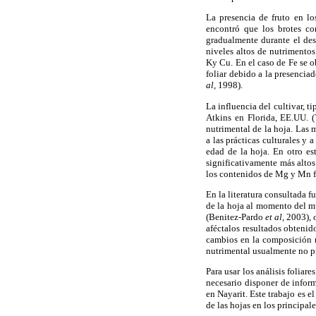
La presencia de fruto en lo
encontró que los brotes co
gradualmente durante el desa
niveles altos de nutrimento
Ky Cu. En el caso de Fe se o
foliar debido a la presenci
al,
1998).
La influencia del cultivar, t
Atkins en Florida, EE.UU. 
nutrimental de la hoja. Las 
a las prácticas culturales y
edad de la hoja. En otro e
significativamente más alto
los contenidos de Mg y Mn fue
En la literatura consultada f
de la hoja al momento del m
(Benitez-Pardo
et al,
2003), o
aféctalos resultados obtenid
cambios en la composición n
nutrimental usualmente no p
Para usar los análisis foliar
necesario disponer de infor
en Nayarit. Este trabajo es e
de las hojas en los principal