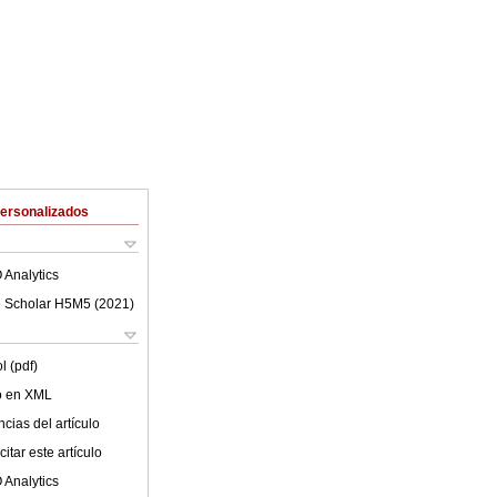
Personalizados
 Analytics
 Scholar H5M5 (
2021
)
l (pdf)
lo en XML
cias del artículo
itar este artículo
 Analytics