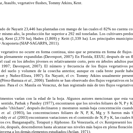
a,
Ataulfo, vegetative flushes, Tommy Atkins, Kent.
tado de Nayarit 23,446 has plantadas con mango de las cuales el 82% no cuenta co
se mismo año, la producción fue superior a 292 mil toneladas. Los cultivares pred
), Kent (2,370 ha), Haden (1,869) y Keitt (1,339 ha). Los principales municipio
ay Acaponeta (SIAP-SAGARPA, 2011).
 vegetativo no ocurre en forma continua, sino que se presenta en forma de flujos
tán plenamente expandidas (Davenport, 2007). En Florida, EEUU, después de un f
el cual en los árboles jóvenes es relativamente corto, pero en árboles adultos p
 1997; Davenport, 2007). El número y frecuencia de los flujos vegetativos po
del suelo y volumen de la cosecha anterior, aunque en cada brote puede haber
ort y Nuñez-Elisea, 1997). En Nayarit, el cv. Tommy Atkins usualmente present
 (Pérez-Barraza
et al.,
2006). También se han observado dos flujos vegetativos en lo
rano. Para el cv. Manila en Veracruz, de han registrado más de tres flujos vegetat
rimentos varían con la edad de la hoja. Algunos autores mencionan que esta va
e sentido, Pathak y Pandey (1977), encontraron que los niveles foliares de N, P y
amaño ''chícharo'', después declinaron y mostraron sumás baja concentración cuand
r
et. al.
(1993), las concentraciones foliares de N, P, K, Mg y S fueron más b
 Reddy
et al.
(2003) encontraron variaciones en el contenido de N, P y K, las cuales 
 los cvs. Banganapally, Totapuri y Alphonso. En Venezuela, el cv. Kentpresentó lo
ción, después, descendieron hasta alcanzar sus niveles más bajos en plena floración
 inversa a los demás elementos estudiados (Avilan, 1971).