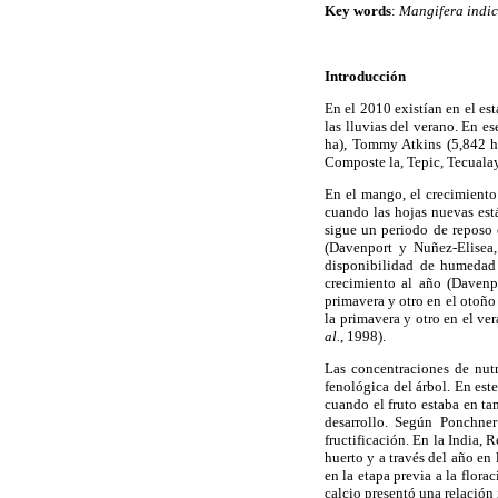
Key words
:
Mangifera indic
Introducción
En el 2010 existían en el es
las lluvias del verano. En e
ha), Tommy Atkins (5,842 ha
Composte la, Tepic, Tecual
En el mango, el crecimiento
cuando las hojas nuevas es
sigue un periodo de reposo 
(Davenport y Nuñez-Elisea,
disponibilidad de humedad 
crecimiento al año (Davenp
primavera y otro en el otoño
la primavera y otro en el ve
al.
, 1998).
Las concentraciones de nut
fenológica del árbol. En est
cuando el fruto estaba en t
desarrollo. Según Ponchne
fructificación. En la India,
huerto y a través del año en
en la etapa previa a la flora
calcio presentó una relación