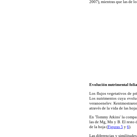
2007), mientras que las de l
Evolución nutrimental foliar
Los flujos vegetativos de pr
Los nutrimentos cuya evoluc
veranoenelev. Kentmostraron
através de la vida de las hoj
En 'Tommy Atkins' la compar
las de Mg, Mn y B. El resto 
de la hoja (
Figuras 5
y
6
).
Las diferencias y similitude