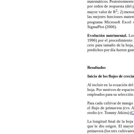
matemáticos. Posteriormente
por orden de respuesta (del p
2
mayor valor de R
; 2) meno
las mejores funciones matem
programa Microsoft Excel s
SigmaPlot (2006).
Evolución nutrimental.
Los
1996) por el procedimiento 
cero para tamaño de la hoja
predichos por día fueron gra
Resultados
Inicio de los flujos de crec
Al incluir en la ecuación del
hoja. Por motivos de espacio
empleados para su selección.
Para cada cultivar de mango s
el flujo de primavera (cvs. 
otoño (cv. Tommy Atkins) (
C
La longitud final de la hoja
que le dio origen. El mayor
primavera (los tres cultivare