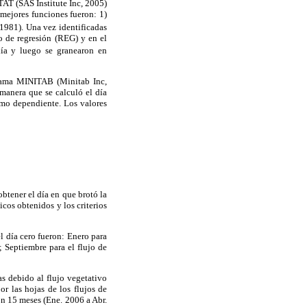
AT (SAS Institute Inc, 2005)
s mejores funciones fueron: 1)
 1981). Una vez identificadas
o de regresión (REG) y en el
día y luego se granearon en
grama MINITAB (Minitab Inc,
manera que se calculó el día
omo dependiente. Los valores
obtener el día en que brotó la
cos obtenidos y los criterios
el día cero fueron: Enero para
; Septiembre para el flujo de
as debido al flujo vegetativo
r las hojas de los flujos de
ron 15 meses (Ene. 2006 a Abr.