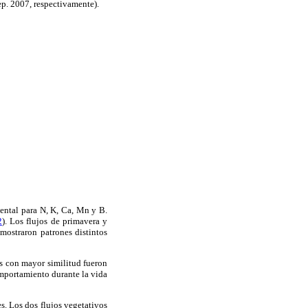
ep. 2007, respectivamente).
mental para N, K, Ca, Mn y B.
2
). Los flujos de primavera y
mostraron patrones distintos
s con mayor similitud fueron
omportamiento durante la vida
s. Los dos flujos vegetativos