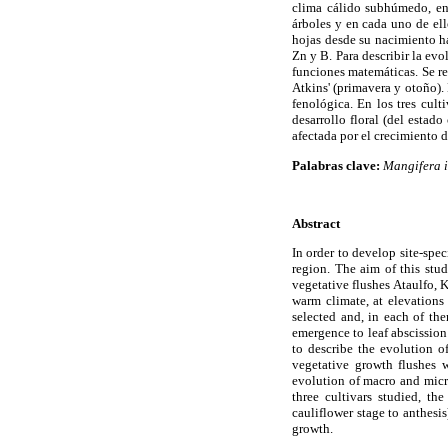
clima cálido subhúmedo, en 
árboles y en cada uno de el
hojas desde su nacimiento ha
Zn y B. Para describir la ev
funciones matemáticas. Se re
Atkins' (primavera y otoño). 
fenológica. En los tres cult
desarrollo floral (del estad
afectada por el crecimiento d
Palabras clave:
Mangifera i
Abstract
In order to develop site-spec
region. The aim of this stud
vegetative flushes Ataulfo, 
warm climate, at elevations
selected and, in each of t
emergence to leaf abscission
to describe the evolution o
vegetative growth flushes w
evolution of macro and micr
three cultivars studied, th
cauliflower stage to anthesis
growth.