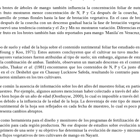
s brotes de árboles de mango también influencia la concentración foliar de nut
n fruto mostraron menor concentración de N, P y Ca después de la cosecha, 
rrollo de yemas florales hasta la fase de brotación vegetativa. En el caso de bro
s después de la cosecha con un descenso gradual hacia la fase de brotación vegeta
bservó una tendencia contraria y el Zn y Mn no mostraron variación. Diferencias 
ade fruto en los brotes también han sido reportados para mango 'Manila' en Verac
ipo de suelo y edad de la hoja sobre el contenido nutrimental foliar fue estudiado 
(Young y Koo, 1971). Estos autores concluyeron que el cultivar no tuvo mucho 
mayores variaciones fueron atribuidas al tipo de suelo; sin embargo, algunas de est
 a la combinación de ambas. También, observaron un marcado descenso en el conten
studio, Thakur
et al.
(1981) encontraron que los contenidos de N, P y Ca justo d
s en el cv. Deshehri que en Chausay Lucknow Safeda, resultando lo contrario para 
ron similares en los tres cultivares.
ue común la ausencia de información sobre los det alles del muestreo foliar, en parti
uestreo. Por ejemplo, algunos autores mencionan haber colectado a través del año 
 bien hojas de un año de edad (Oosthuyse, 2000), lo cual es imposible a través del 
os debido a la influencia de la edad de la hoja. La desventaja de este tipo de mue
utrimental de la hoja son reflejados en cada fecha de muestreo, lo cual es poco 
resenta cambios abruptos.
es como herramienta para el diseño y monitoreo de los programas de fertilización de
mación para cada región productora. No ese dispone de estudios sobre evolución n
l primero de una serie y su objetivo fue determinar la evolución de macro- y micron
es flujos vegetativos de tres cultivares de mango en Nayarit.