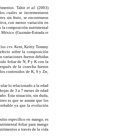
rimentos. Tahir
et al.
(2003)
los cuales se incrementaron
tes sin fruto, se encontraron
tiva, con menor variación en
en la composición nutrimental
ruz, México (Guzmán-Estrada
et
en los cvs. Kent, Keitty Tommy
efecto sobre la composición
as variaciones fueron debidas
ido foliar de N, P y K con la
espués de la cosecha fueron
los contenidos de K, S y Zn;
cular lo relacionado a la edad
hojas de 3 a 7 meses de edad
año. Esta situación, sin duda,
streo es que se asume que los
probable ya que la evolución
 sitio específico en mango, es
utrimental foliar para mango
utrimentos a través de la vida