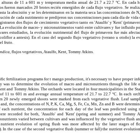
alturas de 11 a 601 m y temperatura media anual de 21.7 a 22.7 °C. En cada hu
los fueron marcados 20 brotes recién emergidos de cada flujo vegetativo. Se reali
sta la abscisión y se les determinaron en la materia seca las concentraciones de N,
olución de cada nutrimento se predijeron sus concentraciones para cada día de vida 
gistraron dos flujos de crecimiento vegetativo tanto en 'Ataulfo' y 'Kent' (prima
La evolución de macro- y micronutrimentos varió entre cultivares y fue influido por
ivares estudiados, la evolución nutrimental del flujo de primavera fue más afecta
o coliflor a antesis). En el caso del segundo flujo vegetativo (verano u otoño) la 
el fruto.
ndica,
flujos vegetativos, Ataulfo, Kent, Tommy Atkins.
ific fertilization programs for t mango production, it's necessary to have proper i
y was to determine the evolution of macro and micronutrients through the life of
Kent and Tommy Atkins. The orchards were located in four municipalities in the St
 of 11 to 601 m and average annual temperature of 21.7 to 22.7 °C. In each orc
hem 20 newly emerged shoots were marked from each vegetative flush. Leaf samp
 and, the concentrations of N, P, K, Ca, Mg, S, Fe, Cu, Mn, Zn and B were determine
f each nutrient, the concentration for each day of the leaf was predicted using
ere recorded for both, 'Ataulfo' and 'Kent' (spring and summer) and 'Tommy At
onutrients varied between cultivars and was influenced by the vegetative flush an
e nutrient evolution of spring flush was more affected by the later stages of 
). In the case of the second vegetative flush (summer or fall) the nutrient evolution