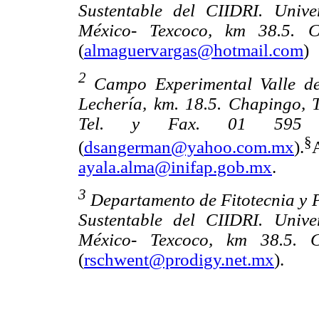
Sustentable del CIIDRI. Univ
México- Texcoco, km 38.5. C
(
almaguervargas@hotmail.com
)
2
Campo Experimental Valle de
Lechería, km. 18.5. Chapingo, 
Tel. y Fax. 01 595 
§
(
dsangerman@yahoo.com.mx
).
ayala.alma@inifap.gob.mx
.
3
Departamento de Fitotecnia y P
Sustentable del CIIDRI. Univ
México- Texcoco, km 38.5. 
(
rschwent@prodigy.net.mx
).