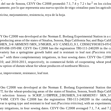
1
s del sur de Sonora, CEVY Oro C2008 promedió 7.1, 7.4 y 7.2 t ha-
en los ciclo
ente, por lo que representa una nueva opción de trigo cristalino para los agriculto
ticina,
mejoramiento, resistencia, roya de la hoja.
Y Oro C2008 was developed at the Norman E. Borlaug Experimental Station in a c
oducing areas of the states of Sinaloa, Sonora, Baja California Sur, and Baja Calif
SHEN_3/4/ ARMENT//SRN_3/NIGRIS_4/3/ CANELO_9.1, CDSS02Y00381S-0Y-0M-
Y-0M-19Y-0M. CEVY Oro C2008 has the registration TRI-111-240209 in the cata
 variety has a springtime growth habit and is resistant to leaf rust
(Puccinia trit
1
ha-
with three complementary irrigations, in four sowing dates. CEVY Oro C2008 
0, and 2010-2011, respectively, in commercial fields of cooperating wheat prod
a new option of durum wheat for wheat producers of northwest Mexico.
na,
improvement, resistance, leaf rust.
Oro C2008 was developed at the Norman E. Borlaug Experimental Station throu
for the wheat-producing areas of the states of Sinaloa, Sonora, South Baja Califo
d selection history is SCRIP_1//DIPPER_2/BUSHEN_3/4/ARMENT// SRN_3
0M. CEVY Oro C2008 has the registration TRI-111-240209 in the catalogue 
var is spring type and resistant to leaf rust
(Puccinia triticina),
with an experimental
y irrigations, in four sowing dates. CEVY Oro C2008 averaged 7.1, 7.4, and 7.2