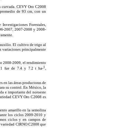
dera curvada. CEVY Oro C2008
ra promedio de 93 cm, con un
Investigaciones Forestales,
2006-2007, 2007-2008 y 2008-
ivamente.
uxilio. El cultivo de trigo al
as variaciones principalmente
rno 2008-2009, el rendimiento
1
1 fue de 7.4 y 7.2 t ha-
,
s en las áreas productoras de
ara su control. En México, la
ida e importante del noroeste
ariedad CEVY Oro C2008 es
nto amarillo en la semolina
ante los ciclos 2009-2010 y
imos ciclos y en campos de
 la variedad CIRNO C2008 que