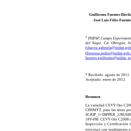
Guillermo Fuentes-Dávil
José Luis Félix-Fuente
1
INIFAP, Campo Experimenta
del Yaqui, Cd. Obregón, S
(
chavez.gabriela@inifap.go
(
figueroa.pedro@inifap.gob
fuentes.guillermo@inifap. 
* Recibido: agosto de 2011
Aceptado: enero de 2012
Resumen
La variedad CEVY Oro C2008
CIMMYT, para las áreas prod
SCRIP_1//DIPPER_2/BUSHE
19Y-0M. CEVY Oro C2008 cuen
Inspección y Certificación 
triticina),
con rendimiento ex