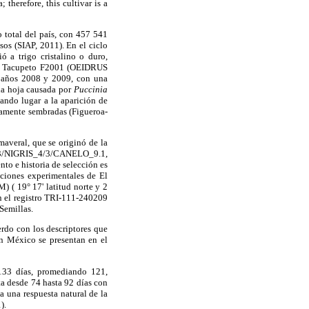
therefore, this cultivar is a
o total del país, con 457 541
sos (SIAP, 2011). En el ciclo
 a trigo cristalino o duro,
ero Tacupeto F2001 (OEIDRUS
s años 2008 y 2009, con una
 la hoja causada por
Puccinia
ando lugar a la aparición de
liamente sembradas (Figueroa-
maveral, que se originó de la
3/NIGRIS_4/3/CANELO_9.1,
o e historia de selección es
taciones experimentales de El
 ( 19° 17' latitud norte y 2
n el registro TRI-111-240209
Semillas.
rdo con los descriptores que
n México se presentan en el
133 días, promediando 121,
a desde 74 hasta 92 días con
a una respuesta natural de la
).