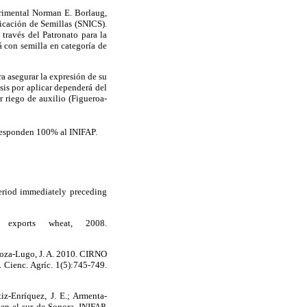
rimental Norman E. Borlaug,
ficación de Semillas (SNICS).
través del Patronato para la
á con semilla en categoría de
a asegurar la expresión de su
sis por aplicar dependerá del
r riego de auxilio (Figueroa-
rresponden 100% al INIFAP.
period immediately preceding
exports wheat, 2008.
ndoza-Lugo, J. A. 2010. CIRNO
 Cienc. Agríc. 1(5):745-749.
iz-Enríquez, J. E.; Armenta-
 en el sur de Sonora. INIFAP,