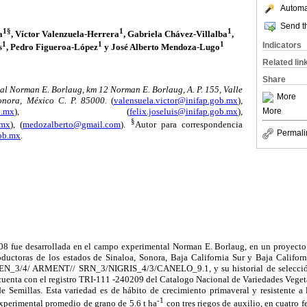
Automat
Send th
1§
1
1
a
, Víctor Valenzuela-Herrera
, Gabriela Chávez-Villalba
,
1
1
1
Indicators
s
, Pedro Figueroa-López
y José Alberto Mendoza-Lugo
Related lin
Share
l Norman E. Borlaug, km 12 Norman E. Borlaug, A. P. 155, Valle
More
onora, México C. P. 85000.
(
valensuela.victor@inifap.gob.mx
),
b.mx
), (
felix.joseluis@inifap.gob.mx
),
More
§
.mx
), (
medozalberto@gmail.com
).
Autor para correspondencia
Permali
gob.mx
.
 fue desarrollada en el campo experimental Norman E. Borlaug, en un proyecto 
uctoras de los estados de Sinaloa, Sonora, Baja California Sur y Baja Califor
N_3/4/ ARMENT// SRN_3/NIGRIS_4/3/CANELO_9.1, y su historial de selecc
ta con el registro TRI-111 -240209 del Catalogo Nacional de Variedades Vegeta
de Semillas. Esta variedad es de hábito de crecimiento primaveral y resistente a
-1
perimental promedio de grano de 5.6 t ha
con tres riegos de auxilio, en cuatro 