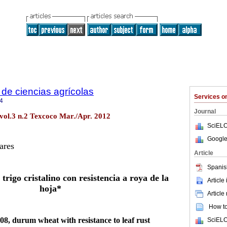
de ciencias agrícolas
Services 
4
Journal
 vol.3 n.2 Texcoco Mar./Apr. 2012
SciELO
Google
ares
Article
Spanis
rigo cristalino con resistencia a roya de la
Article
hoja*
Article
How to 
8, durum wheat with resistance to leaf rust
SciELO