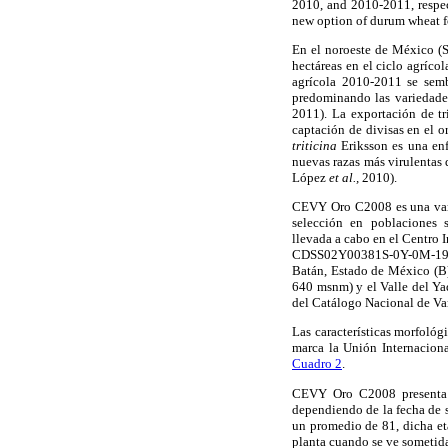
2010, and 2010-2011, respect
new option of durum wheat f
En el noroeste de México (So
hectáreas en el ciclo agríco
agrícola 2010-2011 se semb
predominando las variedade
2011). La exportación de t
captación de divisas en el 
triticina
Eriksson es una enf
nuevas razas más virulentas 
López
et al.,
2010).
CEVY Oro C2008 es una vari
selección en poblacione
llevada a cabo en el Centro
CDSS02Y00381S-0Y-0M-19
Batán, Estado de México (B)
640 msnm) y el Valle del Ya
del Catálogo Nacional de Va
Las características morfoló
marca la Unión Internacion
Cuadro 2
.
CEVY Oro C2008 presenta u
dependiendo de la fecha de 
un promedio de 81, dicha eta
planta cuando se ve sometida