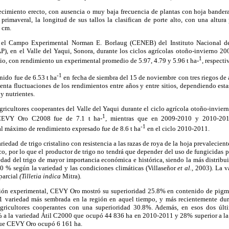
recimiento erecto, con ausencia o muy baja frecuencia de plantas con hoja ban
 primaveral, la longitud de sus tallos la clasifican de porte alto, con una altu
 cm.
 el Campo Experimental Norman E. Borlaug (CENEB) del Instituto Nacional de 
AP), en el Valle del Yaqui, Sonora, durante los ciclos agrícolas otoño-invierno 
1
lio, con rendimiento un experimental promedio de 5.97, 4.79 y 5.96 t ha-
, respect
-1
ido fue de 6.53 t ha
en fecha de siembra del 15 de noviembre con tres riegos de a
senta fluctuaciones de los rendimientos entre años y entre sitios, dependiendo est
y nutrientes.
gricultores cooperantes del Valle del Yaqui durante el ciclo agrícola otoño-invie
1
CEVY Oro C2008 fue de 7.1 t ha-
, mientras que en 2009-2010 y 2010-201
-1
al máximo de rendimiento expresado fue de 8.6 t ha
en el ciclo 2010-2011.
ad de trigo cristalino con resistencia a las razas de roya de la hoja prevaleciente
co, por lo que el productor de trigo no tendrá que depender del uso de fungicidas p
edad del trigo de mayor importancia económica e histórica, siendo la más distribu
0 % según la variedad y las condiciones climáticas (Villaseñor
et al.,
2003). La v
 parcial
(Tilletia indica
Mitra).
ción experimental, CEVY Oro mostró su superioridad 25.8% en contenido de pigme
1 variedad más sembrada en la región en aquel tiempo, y más recientemente dur
ricultores cooperantes con una superioridad 30.8%. Además, en esos dos últ
3% a la variedad Átil C2000 que ocupó 44 836 ha en 2010-2011 y 28% superior a
que CEVY Oro ocupó 6 161 ha.