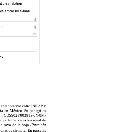
ic translation
is article by e-mail
ks
nk
colaborativo entre INIFAP y
nia en México. Su pedigrí es
ión CDSS02Y00381S-0Y-0M-
les del Servicio Nacional de
 la roya de la hoja
(Puccinia
fechas de siembra. En parcelas