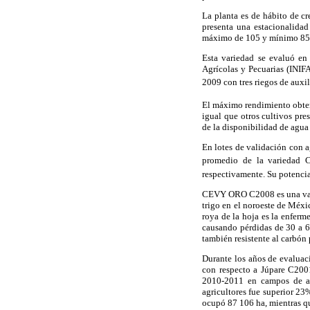
La planta es de hábito de c
presenta una estacionalidad
máximo de 105 y mínimo 85
Esta variedad se evaluó en
Agrícolas y Pecuarias (INIF
2009 con tres riegos de auxi
El máximo rendimiento obten
igual que otros cultivos pre
de la disponibilidad de agua 
En lotes de validación con a
promedio de la variedad 
respectivamente. Su potenci
CEVY ORO C2008 es una varied
trigo en el noroeste de Méxi
roya de la hoja es la enferm
causando pérdidas de 30 a 6
también resistente al carbón
Durante los años de evalua
con respecto a Júpare C200
2010-2011 en campos de ag
agricultores fue superior 2
ocupó 87 106 ha, mientras 