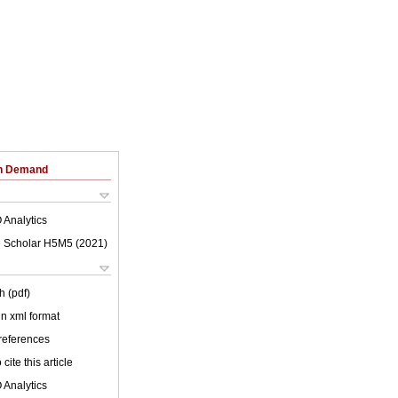
on Demand
 Analytics
 Scholar H5M5 (
2021
)
h (pdf)
 in xml format
 references
cite this article
 Analytics