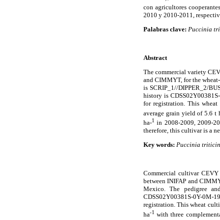
con agricultores cooperante
2010 y 2010-2011, respectivam
Palabras clave:
Puccinia tri
Abstract
The commercial variety CEV
and CIMMYT, for the wheat-pr
is SCRIP_1//DIPPER_2/BU
history is CDSS02Y00381S-0
for registration. This wheat
average grain yield of 5.6 t 
1
ha-
in 2008-2009, 2009-201
therefore, this cultivar is 
Key words:
Puccinia tritici
Commercial cultivar CEVY 
between INIFAP and CIMMYT, 
Mexico. The pedigree an
CDSS02Y00381S-0Y-0M-19Y-
registration. This wheat culti
-1
ha
with three complementar