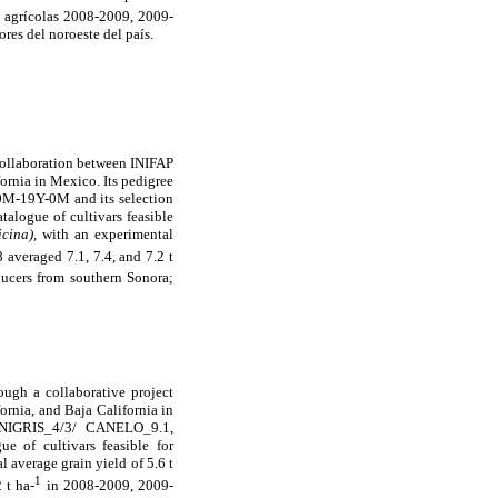
s agrícolas 2008-2009, 2009-
res del noroeste del país.
ollaboration between INIFAP
ornia in Mexico. Its pedigree
19Y-0M and its selection
logue of cultivars feasible
icina),
with an experimental
averaged 7.1, 7.4, and 7.2 t
ucers from southern Sonora;
gh a collaborative project
rnia, and Baja California in
/NIGRIS_4/3/ CANELO_9.1,
of cultivars feasible for
 average grain yield of 5.6 t
1
 t ha-
in 2008-2009, 2009-