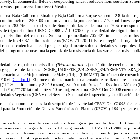
ively, in commercial fields of cooperating wheat producers from southern Sonora; 
or wheat producers of northwest Mexico.
nora, Baja California, Sinaloa y Baja California Sur) se sembró 5 2.8 % del trig
la otoño-invierno 2008-09, con un valor de la producción de 7 752 millones de pe
raron 288 766 ha en el sur de Sonora, de las cuales más de 70% correspondió
s de trigo cristalino CIRNO C2008 y Átil C2000, y la variedad de trigo harin
rigo cristalino del estado de Sonora ha promediado 765 421 toneladas entre lo
orden de los 4 037 millones de pesos (FAOSTAT, 2011). En esta región, la roya de
ermedad endémica, la cual prospera rápidamente sobre variedades susceptibles, d
del patógeno que ocasiona la pérdida de la resistencia de las variedades más amp
edad de trigo duro o cristalino
(Triticum durum
L.) de hábito de crecimiento pri
s segregantes de la cruza SCRIP_1//DIPPER_2/BUSHEN_3/4/ARMENT// SRN_
 Internacional de Mejoramiento de Maíz y Trigo (CIMMYT). Su número de cruzamient
Y-0M (
Cuadro 1
). El proceso de mejoramiento alternado se realizó entre las es
 (19° 30' latitud norte y 2 249 msnm), San Antonio Atizapán, Estado de México (M)
qui (Y) (27° 20' latitud norte y 40 msnm), en Sonora. CEVY Oro C2008 cuenta co
riedades Vegetales (CNVV) del Servicio Nacional de Inspección y Certificación de 
gicas más importantes para la descripción de la variedad CEVY Oro C2008, de acue
al para la Protección de Nuevas Variedades de Plantas (UPOV) ( 1994) vigente e
n ciclo de desarrollo con madurez fisiológica que oscila desde 108 hasta 
siembra con tres riegos de auxilio. El espigamiento de CEVY Oro C2008 se present
pa se puede disminuir conforme se incrementa la temperatura, lo que se atribuye 
 a un nivel de estrés generado por las condiciones climáticas (Calderini
et al.,
2001