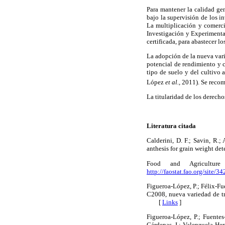
Para mantener la calidad g
bajo la supervisión de los i
La multiplicación y comerci
Investigación y Experimentac
certificada, para abastecer 
La adopción de la nueva vari
potencial de rendimiento y c
tipo de suelo y del cultivo 
López
et al.,
2011). Se recom
La titularidad de los derec
Literatura citada
Calderini, D. F.; Savin, R.
anthesis for grain weight 
Food and Agricultur
http://faostat.fao.org/site/3
Figueroa-López, P.; Félix-Fu
C2008, nueva variedad de tr
[
Links
]
Figueroa-López, P.; Fuentes
Cárdenas, I.; Valenzuela-Her