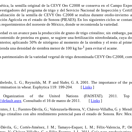
enética, la semilla original de la CEVY Oro C2008 se conserva en el Campo Expe
nvestigadores del programa de trigo y del Servicio Nacional de Inspección y Certi
alización de la semilla de CEVY Oro C2008 se realiza durante otoño-invierno a 
ión Agrícola en el estado de Sonora (PIEAES). En los siguientes ciclos se contar
los requerimientos del noroeste de México, donde se recomienda la variedad.
edad es un avance para la producción de grano de trigo cristalino; sin embargo, par
ontenido de proteína en grano, se sugiere una fertilización nitrofosfatada, cuya do
anterior, aplicando 50% de nitrógeno al momento de la siembra y el resto al prime
1
ienda una densidad de siembra menor de 100 kg ha-
para evitar el acame.
hos patrimoniales de la variedad vegetal de trigo denominada CEVY Oro C2008, co
; Abeledo, L. G.; Reynolds, M. P. and Slafer, G. A. 2001. The importance of the 
determination in wheat. Euphytica 119: 199-204. [
Links
]
e Organization of the United Nations (FAOSTAT). 2011. Top 
42/default.aspx
. Consultado el 16 de marzo de 2011. [
Links
]
entes, J. L.; Fuentes-Dávila, G.; Valenzuela-Herrera, V.; Chávez-Villalba, G. y Me
igo cristalino con alto rendimiento potencial para el estado de Sonora. Rev. Mex.
-Dávila, G.; Cortés-Jiménez, J. M.; Tamayo-Esquer, L. M.; Félix-Valencia, P.; Ort
rera, V.; Chávez-Villalba, G. y Félix-Fuentes, J. L. 2011. Guía para producir trigo