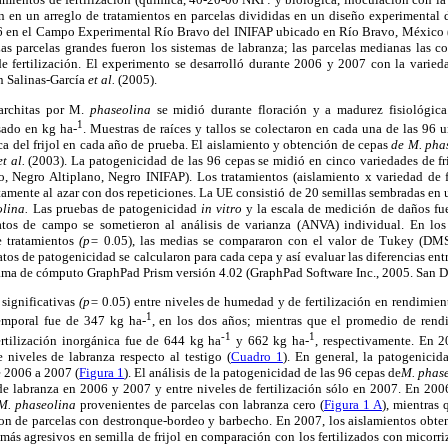
n en un arreglo de tratamientos en parcelas divididas en un diseño experimental 
06 en el Campo Experimental Río Bravo del INIFAP ubicado en Río Bravo, México (25
as parcelas grandes fueron los sistemas de labranza; las parcelas medianas las 
 de fertilización. El experimento se desarrolló durante 2006 y 2007 con la varied
n Salinas-García
et al.
(2005).
architas por M.
phaseolina
se midió durante floración y a madurez fisiológica.
1
sado en kg ha-
. Muestras de raíces y tallos se colectaron en cada una de las 96
ca del frijol en cada año de prueba. El aislamiento y obtención de cepas
de M. pha
et al.
(2003). La patogenicidad de las 96 cepas se midió en cinco variedades de fr
 Negro Altiplano, Negro INIFAP). Los tratamientos (aislamiento x variedad de fr
mente al azar con dos repeticiones. La UE consistió de 20 semillas sembradas en 
lina.
Las pruebas de patogenicidad
in vitro
y la escala de medición de daños fue
tos de campo se sometieron al análisis de varianza (ANVA) individual. En lo
re tratamientos
(p=
0.05), las medias se compararon con el valor de Tukey (D
tos de patogenicidad se calcularon para cada cepa y así evaluar las diferencias entr
grama de cómputo GraphPad Prism versión 4.02 (GraphPad Software Inc., 2005. San 
 significativas
(p=
0.05) entre niveles de humedad y de fertilización en rendimien
1
temporal fue de 347 kg ha-
, en los dos años; mientras que el promedio de rend
-1
1
ertilización inorgánica fue de 644 kg ha
y 662 kg ha-
, respectivamente. En 2
niveles de labranza respecto al testigo (
Cuadro 1
). En general, la patogenicid
 2006 a 2007 (
Figura 1
). El análisis de la patogenicidad de las 96 cepas de
M. phas
 de labranza en 2006 y 2007 y entre niveles de fertilización sólo en 2007. En 20
M. phaseolina
provenientes de parcelas con labranza cero (
Figura 1 A
), mientras
on de parcelas con destronque-bordeo y barbecho. En 2007, los aislamientos obten
 más agresivos en semilla de frijol en comparación con los fertilizados con micorri