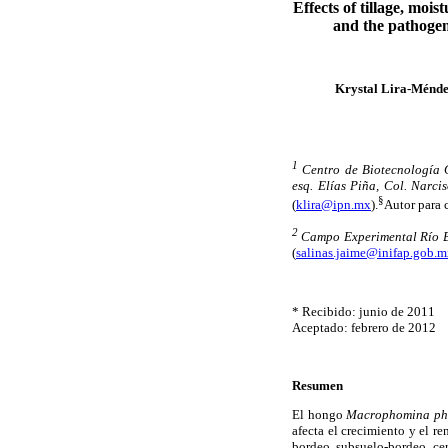
Effects of tillage, moi
and the pathogen
Krystal Lira-Ménd
1
Centro de Biotecnología G
esq. Elías Piña, Col. Narc
§
(
klira@ipn.mx
).
Autor para 
2
Campo Experimental Río Br
(
salinas.jaime@inifap.gob.
* Recibido: junio de 2011
Aceptado: febrero de 2012
Resumen
El hongo
Macrophomina ph
afecta el crecimiento y el r
bordeo, subsuelo-bordeo, cer