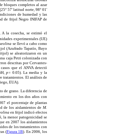
de bloques completos al azar
° 57' latitud norte, 98° 01'
condiciones de humedad y las
ad de frijol Negro INIFAP de
 A la cosecha, se estimó el
 unidades experimentales (UE)
seolina
se llevó a cabo como
ijol (Azufrado Tapatío, Bayo
ijol) se aleatorizaron en un
una caja Petri colonizada con
ron descritas por Cervantes-
s casos que el ANVA detectó
MSH,
p=
0.05). La media y la
e tratamientos. El análisis de
Diego, EUA).
to de grano. La diferencia de
imiento en los dos años con
007 el porcentaje de plantas
ad de los aislamientos de
M.
eolina
en frijol indicó efectos
06, la menor patogenicidad se
 que en 2007 los aislamientos
idos de los tratamientos con
zas (
Figura 1B
). En 2006, los