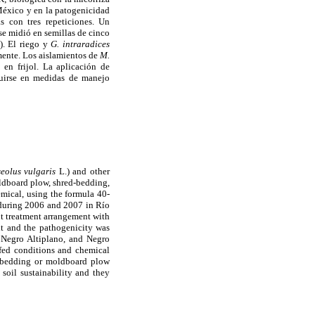
México y en la patogenicidad
s con tres repeticiones. Un
se midió en semillas de cinco
). El riego y
G. intraradices
mente. Los aislamientos de
M.
 en frijol. La aplicación de
tuirse en medidas de manejo
eolus vulgaris
L.) and other
oldboard plow, shred-bedding,
hemical, using the formula 40-
 during 2006 and 2007 in Río
t treatment arrangement with
it and the pathogenicity was
 Negro Altiplano, and Negro
fed conditions and chemical
il-bedding or moldboard plow
soil sustainability and they