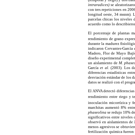
intraradices)
se aleatorizaro
con tres repeticiones en 20
longitud oeste, 34 msnm). L
parcelas chicas los niveles
acuerdo como lo describiero
El porcentaje de plantas m
rendimiento de grano expre
durante la madurez fisiológi
indicaron Cervantes-García
Madero, Flor de Mayo Bajío,
diseño experimental completa
un aislamiento de
M. phaseo
García
et al.
(2003). Los da
diferencias estadísticas ent
desviación estándar de los da
datos se realizó con el pro
El ANVA detectó diferencias
rendimiento entre riego y 
inoculación micorrízica y f
marchitas aumentó 8% entre 
phaseolina
se redujo 10% de
significativos entre niveles
observó en aislamientos de
menos agresivos se obtuvier
fertilización química fueron