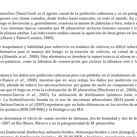
aseolina
(Tassi) Goid. es el agente causal de la pudrición carbonosa y es un pat
giones con climas variados, desde áridos hasta tropicales, en todo el mundo. En c
ngo es favorecido y, generalmente, ocasiona la muerte de plántulas o bien, reduce e
. Los síntomas típicos causados por
M. phaseolina
incluyen lesiones oscuras e ir
de plantas adultas. Las infecciones tardías causan la aparición de áreas grises en lo
 (Abawi y Pastor-Corrales, 1990).
hospedantes y habilidad para sobrevivir en residuos de cultivos, es difícil reduci
ternativa para el manejo del hongo es la rotación de cultivos, en virtud de q
a
(Almeida
et al.,
2008). Otra alternativa es interferir la supervivencia al alterar su
-parásitos, como la labranza de conservación que incluye la labranza cero y la
sminuyó los daños por pudrición carbonosa pero con pérdidas en el rendimiento de
az-Franco
et al.,
2008), mientras que en soya redujo los daños por pudrición c
3); además de reducir los microesclerocios por gramo de suelo en comparación c
as que el riego no evita la colonización de
M. phaseolina
(Nischwitz
et al.,
2004), 
rvantes-
García et al.,
2003). La utilización de fertilizantes químicos tiene c
. La biofertilización basada en el uso de micorrizas arbusculares (MA) puede c
 Salinas-García
et al.
(2005) reportaron que no hubo diferencias en los niveles de m
zación química (40N-20P-00K) y la biológica con MA.
fue determinar el efecto de cuatro niveles de labranza, dos de humedad y dos de fe
6 y 2007 en Río Bravo, México y en la patogenicidad de M.
phaseolina.
nza [tradicional (barbecho), subsuelo-bordeo, destronque-bordeo y cero (testigo)
tamientos de fertilización (química, 40-20-00 NKP: y biológica, inoculación con la