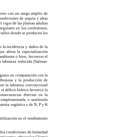
ógeno con un rango amplio de
ondiciones de sequía y altas
l vigor de las plantas adultas
regulares en los cotiledones,
s tallos donde se producen los
r la incidencia y daños de la
ue altera la especialización
 ambiente o bien, favorecer el
 labranza reducida (Salinas-
 grano en comparación con la
arbonosa y la producción de
on la labranza convencional
el déficit hídrico favorece la
onsecuencias directas en la
omplementarla o sustituirla
ateria orgánica y de N, P y K
rtilización en el rendimiento
]; dos condiciones de humedad
 micorriza arbuscular
Glomus