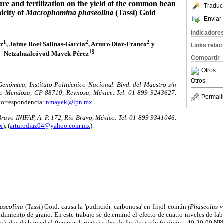
sture and fertilization on the yield of the common bean
Traduc
icity of
Macrophomina phaseolina
(Tassi) Goid
Enviar 
Indicadore
1
2
2
ez
, Jaime Roel Salinas-García
, Arturo Díaz-Franco
y
Links rela
1§
Netzahualcóyotl Mayek-Pérez
Compartir
Otros
Otros
enómica, Instituto Politécnico Nacional. Blvd. del Maestro s/n
iso Mendoza, CP 88710, Reynosa, México. Tel. 01 899 9243627.
Permali
correspondencia:
nmayek@ipn.mx
.
avo-INIFAP, A. P. 172, Río Bravo, México. Tel. 01 899 9341046.
mx
), (
arturodiaz04@yahoo.com.mx
).
aseolina
(Tassi) Goid. causa la 'pudrición carbonosa' en frijol común
(Phaseolus v
endimiento de grano. En este trabajo se determinó el efecto de cuatro niveles de la
o), dos de humedad (temporal, riego) y dos de fertilización (química, 40-20-00 NP