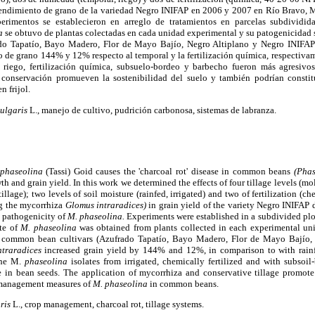
endimiento de grano de la variedad Negro INIFAP en 2006 y 2007 en Río Bravo, 
rimentos se establecieron en arreglo de tratamientos en parcelas subdividida
a
se obtuvo de plantas colectadas en cada unidad experimental y su patogenicidad 
rado Tapatío, Bayo Madero, Flor de Mayo Bajío, Negro Altiplano y Negro INIFAP
 de grano 144% y 12% respecto al temporal y la fertilización química, respectiva
riego, fertilización química, subsuelo-bordeo y barbecho fueron más agresivos
e conservación promueven la sostenibilidad del suelo y también podrían consti
n frijol.
ulgaris
L., manejo de cultivo, pudrición carbonosa, sistemas de labranza.
phaseolina
(Tassi) Goid causes the 'charcoal rot' disease in common beans
(Phas
th and grain yield. In this work we determined the effects of four tillage levels (m
illage); two levels of soil moisture (rainfed, irrigated) and two of fertilization (c
ng the mycorrhiza
Glomus intraradices)
in grain yield of the variety Negro INIFAP
e pathogenicity of
M. phaseolina.
Experiments were established in a subdivided plo
ate of
M. phaseolina
was obtained from plants collected in each experimental un
e common bean cultivars (Azufrado Tapatío, Bayo Madero, Flor de Mayo Bajío,
ntraradices
increased grain yield by 144% and 12%, in comparison to with rain
 The M.
phaseolina
isolates from irrigated, chemically fertilized and with subso
e in bean seeds. The application of mycorrhiza and conservative tillage promote 
 management measures of
M. phaseolina
in common beans.
ris
L., crop management, charcoal rot, tillage systems.