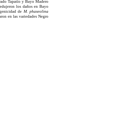
ufrado Tapatío y Bayo Madero
redujeron los daños en Bayo
ogenicidad de
M. phaseolina
varon en las variedades Negro