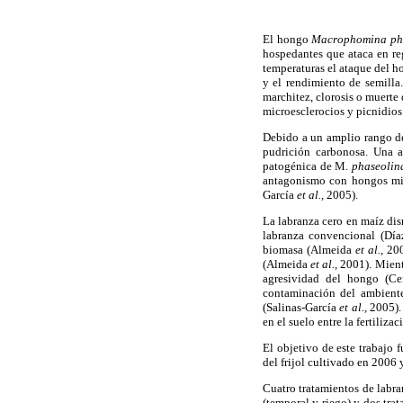
El hongo
Macrophomina ph
hospedantes que ataca en re
temperaturas el ataque del ho
y el rendimiento de semilla
marchitez, clorosis o muerte 
microesclerocios y picnidios
Debido a un amplio rango de 
pudrición carbonosa. Una al
patogénica de M.
phaseolin
antagonismo con hongos mico
García
et al.,
2005).
La labranza cero en maíz di
labranza convencional (Dí
biomasa (Almeida
et al.,
200
(Almeida
et al.,
2001). Mientr
agresividad del hongo (Ce
contaminación del ambiente
(Salinas-García
et al.,
2005).
en el suelo entre la fertili
El objetivo de este trabajo 
del frijol cultivado en 200
Cuatro tratamientos de labra
(temporal y riego) y dos tra