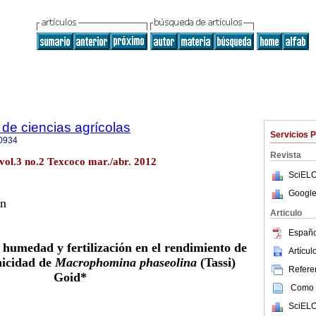
de ciencias agrícolas
Servicios 
0934
Revista
vol.3 no.2 Texcoco mar./abr. 2012
SciELO
Google
ón
Articulo
Españo
 humedad y fertilización en el rendimiento de
Artícu
enicidad de
Macrophomina phaseolina
(Tassi)
Referen
Goid*
Como c
SciELO