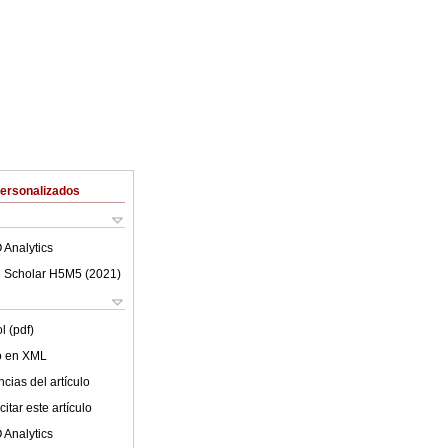
Personalizados
 Analytics
 Scholar H5M5 (
2021
)
l (pdf)
lo en XML
cias del artículo
itar este artículo
 Analytics