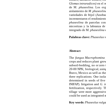
Glomus intraradices)
en el r
de M.
phaseolina.
Los expe
aislamiento de
M. phaseolin
variedades de frijol (Azuf
incrementaron el rendimiento
phaseolina
de parcelas con 
micorrizas y la labranza d
integrado de M.
phaseolina
e
Palabras clave:
Phaseolus v
Abstract
The
fungus Macrophomina 
crops and reduces plant grow
subsoil-bedding, no or zero t
20-00 NPK; biological, usi
Bravo, Mexico as well as th
three replications. One isol
determined in seeds of fiv
INIFAP). Irrigation and
G. i
fertilization, respectively.
tillage were more aggressiv
could be used as integrated
Key words:
Phaseolus vulga