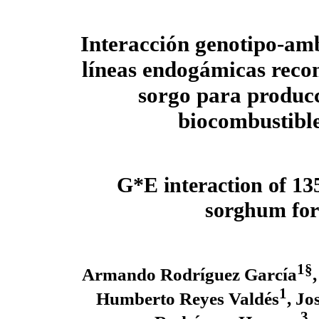
Interacción genotipo-am
líneas endogámicas reco
sorgo para produc
biocombustibl
G*E interaction of 13
sorghum for
1§
Armando Rodríguez García
1
Humberto Reyes Valdés
, Jo
3