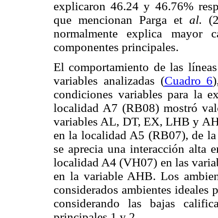
explicaron 46.24 y 46.76% respe
que mencionan Parga et
al.
(2
normalmente explica mayor c
componentes principales.
El comportamiento de las líneas 
variables analizadas (
Cuadro 6
condiciones variables para la ex
localidad A7 (RB08) mostró valor
variables AL, DT, EX, LHB y AHB 
en la localidad A5 (RB07), de l
se aprecia una interacción alta 
localidad A4 (VH07) en las varia
en la variable AHB. Los ambie
considerados ambientes ideales 
considerando las bajas califi
principales 1 y 2.