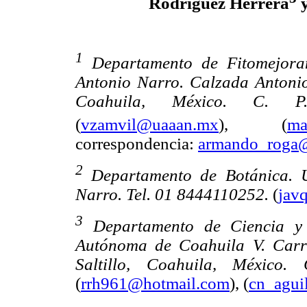
Rodríguez Herrera
y
1
Departamento de Fitomejoram
Antonio Narro. Calzada Antonio
Coahuila, México. C. P
(
vzamvil@uaaan.mx
), (
ma
correspondencia:
armando_roga
2
Departamento de Botánica. 
Narro. Tel. 01 8444110252.
(
jav
3
Departamento de Ciencia y T
Autónoma de Coahuila V. Carr
Saltillo, Coahuila, México
(
rrh961@hotmail.com
), (
cn_agu