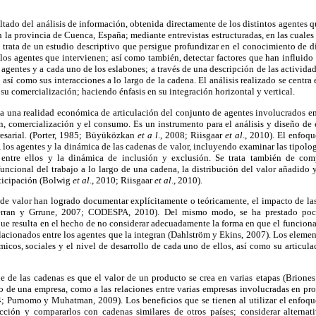
ultado del análisis de información, obtenida directamente de los distintos agentes 
la provincia de Cuenca, España; mediante entrevistas estructuradas, en las cuales 
e trata de un estudio descriptivo que persigue profundizar en el conocimiento de d
 los agentes que intervienen; así como también, detectar factores que han influido 
os agentes y a cada uno de los eslabones; a través de una descripción de las activida
; así como sus interacciones a lo largo de la cadena. El análisis realizado se centr
su comercialización; haciendo énfasis en su integración horizontal y vertical.
a una realidad económica de articulación del conjunto de agentes involucrados en
n, comercialización y el consumo. Es un instrumento para el análisis y diseño de es
esarial. (Porter, 1985; Büyüközkan
et a l
., 2008; Riisgaar
et al
., 2010). El enfoq
a, los agentes y la dinámica de las cadenas de valor, incluyendo examinar las tipol
 entre ellos y la dinámica de inclusión y exclusión. Se trata también de comp
funcional del trabajo a lo largo de una cadena, la distribución del valor añadido 
articipación (Bolwig
et al
., 2010; Riisgaar
et al
., 2010).
 de valor han logrado documentar explícitamente o teóricamente, el impacto de las
erran y Grrune, 2007; CODESPA, 2010). Del mismo modo, se ha prestado poca
o que resulta en el hecho de no considerar adecuadamente la forma en que el funcion
elacionados entre los agentes que la integran (Dahlström y Ekins, 2007). Los elemen
icos, sociales y el nivel de desarrollo de cada uno de ellos, así como su articu
e de las cadenas es que el valor de un producto se crea en varias etapas (Briones
ro de una empresa, como a las relaciones entre varias empresas involucradas en pr
4; Purnomo y Muhatman, 2009). Los beneficios que se tienen al utilizar el enfoqu
cción y compararlos con cadenas similares de otros países; considerar alterna