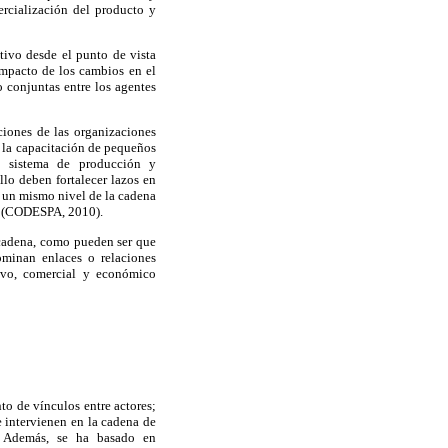
ercialización del producto y
tivo desde el punto de vista
impacto de los cambios en el
o conjuntas entre los agentes
ciones de las organizaciones
a la capacitación de pequeños
vo sistema de producción y
llo deben fortalecer lazos en
en un mismo nivel de la cadena
eso (CODESPA, 2010).
 cadena, como pueden ser que
ominan enlaces o relaciones
ctivo, comercial y económico
to de vínculos entre actores;
e intervienen en la cadena de
es. Además, se ha basado en