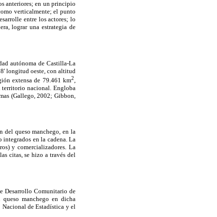
os anteriores; en un principio
 como verticalmente; el punto
arrolle entre los actores; lo
ra, lograr una estrategia de
idad autónoma de Castilla-La
' longitud oeste, con altitud
2
egión extensa de 79.461 km
,
 territorio nacional. Engloba
omas (Gallego, 2002; Gibbon,
ión del queso manchego, en la
o integrados en la cadena. La
ros) y comercializadores. La
as citas, se hizo a través del
 de Desarrollo Comunitario de
el queso manchego en dicha
 Nacional de Estadística y el