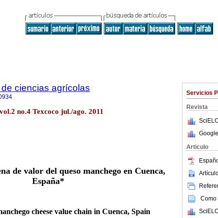
de ciencias agrícolas
Servicios 
0934
Revista
vol.2 no.4 Texcoco jul./ago. 2011
SciELO
Google
Articulo
Españo
dena de valor del queso manchego en Cuenca,
Artícu
España*
Referen
Como c
 manchego cheese value chain in Cuenca, Spain
SciELO