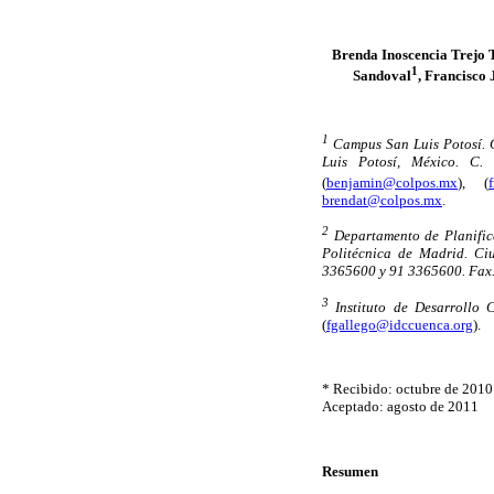
Brenda Inoscencia Trejo T
1
Sandoval
, Francisco
1
Campus San Luis Potosí. C
Luis Potosí, México. C
(
benjamin@colpos.mx
), (
brendat@colpos.mx
.
2
Departamento de Planific
Politécnica de Madrid. Ciu
3365600 y 91 3365600. Fax
3
Instituto de Desarrollo
(
fgallego@idccuenca.org
).
* Recibido: octubre de 2010
Aceptado: agosto de 2011
Resumen