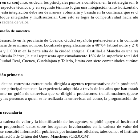
r en su conjunto; es decir, los principales puntos a considerar en la estrategia son l
 aspectos técnicos; y en segundo término lograr una integración tanto horizontal
e esta integración debe ser de manera voluntaria y basada en la confianza que se des
foque integrador y multisectorial. Con esto se logra la competitividad hacia afue
a cadena de valor.
tamaño de muestra
 desarrolló en la provincia de Cuenca, ciudad española perteneciente a la comun
ncia de su mismo nombre. Localizada geográficamente a 40º 04' latitud norte y 2º 08
 y 1 000 m en la parte alta de la ciudad antigua. Castilla-La Mancha es una r
enínsula Ibérica, la cual representa aproximadamente 16% de la superficie total del
 Ciudad Real, Cuenca, Guadalajara y Toledo, limita con siete comunidades autón
ión primaria
és de una entrevista estructurada, dirigida a agentes representativos de la producc
se principalmente en la experiencia adquirida a través de los años que han estad
nte un guión de entrevista que se dirigió a productores, transformadores (quese
y las personas a quien se le realizaría la entrevista, así como, la programación de l
n secundaria
e la cadena de valor y la identificación de los agentes; se pidió apoyo al Instituto
n proporcionó datos sobre los agentes involucrados en la cadena de valor d
se consultó información publicada por instancias oficiales, tales como: el Instituto
minación de Origen del Queso Manchego (CRDOQM).