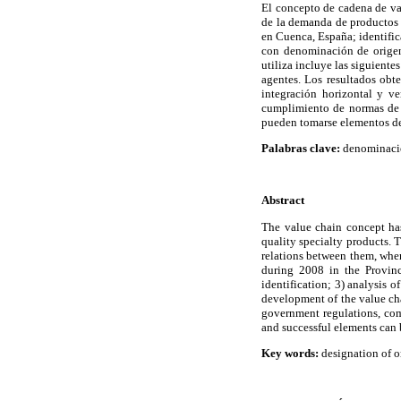
El concepto de cadena de val
de la demanda de productos e
en Cuenca, España; identific
con denominación de origen
utiliza incluye las siguientes
agentes. Los resultados obte
integración horizontal y v
cumplimiento de normas de 
pueden tomarse elementos de é
Palabras clave:
denominación
Abstract
The value chain concept has
quality specialty products. 
relations between them, wher
during 2008 in the Provinc
identification; 3) analysis o
development of the value cha
government regulations, com
and successful elements can b
Key words:
designation of or