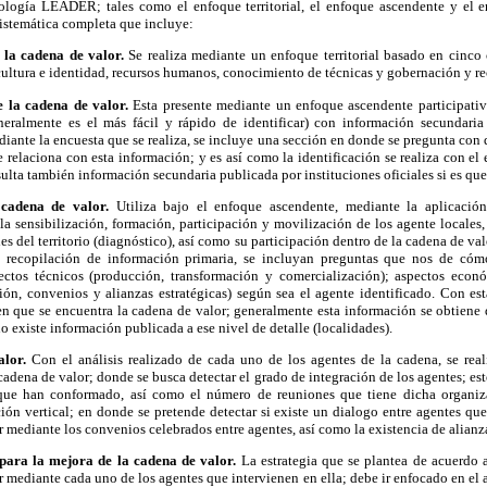
ología LEADER; tales como el enfoque territorial, el enfoque ascendente y el e
istemática completa que incluye:
e la cadena de valor.
Se realiza mediante un enfoque territorial basado en cinco
 cultura e identidad, recursos humanos, conocimiento de técnicas y gobernación y re
e la cadena de valor.
Esta presente mediante un enfoque ascendente participativo
eralmente es el más fácil y rápido de identificar) con información secundaria
ediante la encuesta que se realiza, se incluye una sección en donde se pregunta con 
se relaciona con esta información; y es así como la identificación se realiza con e
sulta también información secundaria publicada por instituciones oficiales si es que
 cadena de valor.
Utiliza bajo el enfoque ascendente, mediante la aplicación
a sensibilización, formación, participación y movilización de los agente locales, 
es del territorio (diagnóstico), así como su participación dentro de la cadena de va
 la recopilación de información primaria, se incluyan preguntas que nos de cóm
ectos técnicos (producción, transformación y comercialización); aspectos econ
ción, convenios y alianzas estratégicas) según sea el agente identificado. Con es
en que se encuentra la cadena de valor; generalmente esta información se obtiene
o existe información publicada a ese nivel de detalle (localidades).
alor.
Con el análisis realizado de cada uno de los agentes de la cadena, se real
 cadena de valor; donde se busca detectar el grado de integración de los agentes; es
ue han conformado, así como el número de reuniones que tiene dicha organiza
ción vertical; en donde se pretende detectar si existe un dialogo entre agentes qu
r mediante los convenios celebrados entre agentes, así como la existencia de alianza
para la mejora de la cadena de valor.
La estrategia que se plantea de acuerdo a
r mediante cada uno de los agentes que intervienen en ella; debe ir enfocado en el a