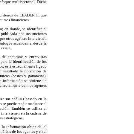
nfoque multisectorial. Dicha
 criterios de LEADER II, que
cursos financieros.
; en donde, se identifica al
 publicada por instituciones
que otros agentes intervienen
l enfoque ascendente, desde la
 existe.
 de encuestas y entrevistas
para la identificación de los
lor; está estrechamente ligado
o resultado la obtención de
ómicos (costos y ganancias);
ta información se obtiene un
 directamente con los agentes
iza un análisis basado en la
to se puede medir mediante el
ción. También se utiliza el
e intervienen en la cadena de
s estratégicas.
 la información obtenida, el
nálisis de los agentes y en el