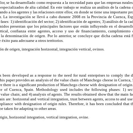
or, se ha desarrollado como respuesta a la necesidad para que las empresas rurale
specializados de alta calidad. En este trabajo se realiza un análisis de la caden
ando a los agentes y las relaciones entre ellos; en donde se tiene una importante
. La investigación se llevó a cabo durante 2008 en la Provincia de Cuenca, Es
 fases: 1) identificación del sector; 2) identificación de agentes; 3) análisis de la ca
nidos presentan que los principales factores que están influyendo en el desarrol
ertical, confianza entre agentes, acceso y uso de financiamiento, cumplimiento
la denominación de origen. Por lo anterior, se concluye que dicha cadena está 
xito para adecuarse a otros territorios.
 de origen, integración horizontal, integración vertical, ovinos.
 been developed as a response to the need for rural enterprises to comply the
This paper provides an analysis of the value chain of Manchego cheese in Cuenca, 
e there is a significant production of Manchego cheese with designation of origi
e of Cuenca, Spain. Methodology used includes the following phases: 1) secto
f value chain; and 4) analysis of agents. The results obtained show that the main fa
in are: horizontal and vertical integration, trust between agents, access to and us
pliance with designation of origin rules. Therefore, it has been concluded that t
e taken for adapting to other areas.
igin, horizontal integration, vertical integration, ovine.