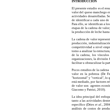
INTRODUCCIÓN
El presente estudio es el res
valor del queso manchego en 
actividades desarrolladas. S
de identificar a cada uno de
Para ello, se identifican a l
etapas de la cadena de valor
la producción de leche hasta 
La cadena de valor represent
producción, industrializació
competitividad a nivel empr
torno a analizar la estructur
de la cadena, los vínculos
organizaciones, la división 
facilitar u obstaculizar la p
Pocos estudios de la cadena
valor en la pobreza (De F
"horizontal" y "vertical", l
está mediado, por factores r
de valor son: agentes económ
Giacomo y Patrizi, 2010).
La idea principal del enfoqu
tanto a las actividades dent
específico (Dries
et al
., 200
análisis de costos de produ