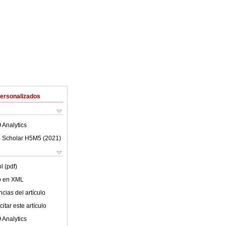
Personalizados
 Analytics
 Scholar H5M5 (
2021
)
l (pdf)
lo en XML
cias del artículo
itar este artículo
 Analytics