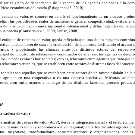
alizar el grado de dependencia de la cadena de los agentes dedicados a la com
olíticas económicas del estado (Riisgaar
et al
., 2010).
a cadena de valor, es conocer en detalle el funcionamiento de un proceso produc
finir las posibilidades reales de mantener o generar competitividad; evaluar el 
ia de la situación económica nacional e internacional y definir agendas de trabaj
n la cadena (Coursaris
et al.
, 2008; Jarosz, 2008).
l enfoque de cadenas de valor, queda reflejado que una de las mayores contribu
uctivo, pueden hacer de cara a la erradicación de la pobreza, facilitando el acceso 
sarios, y propiciando las alianzas entre los distintos actores del respecti
 papel de impulsor de relaciones y coordinador de alianzas, los agentes de desarro
 los llamados enlaces horizontales; esto es, relaciones entre agentes que trabajan 
s relaciones verticales, que se establecen entre actores de distintas fases del proc
rizontales son aquellas que se establecen entre actores de un mismo eslabón de la
se agrupen en una cooperativa o en una empresa asociativa. Mientras, se den
 establecen entre actores a lo largo de las distintas fases del proceso produ
OS
la cadena de valor
e análisis de cadena de valor (ACV), desde la integración social y el establecimien
s de desarrollo social y económico a nivel regional; entre los distintos agentes qu
stas, mayoristas, transformadores, comercializadores y organizaciones local