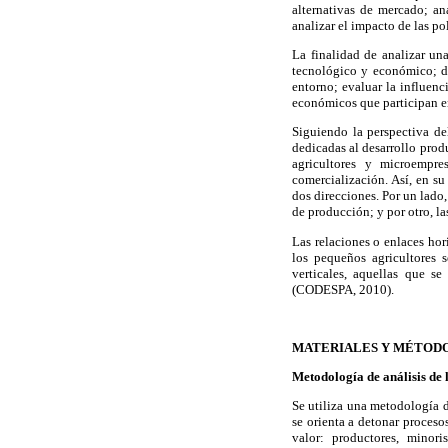
alternativas de mercado; an
analizar el impacto de las p
La finalidad de analizar un
tecnológico y económico; de
entorno; evaluar la influenc
económicos que participan e
Siguiendo la perspectiva de
dedicadas al desarrollo prod
agricultores y microempre
comercialización. Así, en su
dos direcciones. Por un lado,
de producción; y por otro, la
Las relaciones o enlaces ho
los pequeños agricultores 
verticales, aquellas que se
(CODESPA, 2010).
MATERIALES Y MÉTOD
Metodología de análisis de 
Se utiliza una metodología d
se orienta a detonar proceso
valor: productores, minori