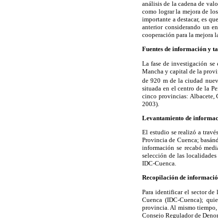
análisis de la cadena de valo
como lograr la mejora de los
importante a destacar, es qu
anterior considerando un en
cooperación para la mejora l
Fuentes de información y 
La fase de investigación se
Mancha y capital de la provi
de 920 m de la ciudad nueva
situada en el centro de la P
cinco provincias: Albacete,
2003).
Levantamiento de informac
El estudio se realizó a trav
Provincia de Cuenca; basándo
información se recabó media
selección de las localidades 
IDC-Cuenca.
Recopilación de informació
Para identificar el sector d
Cuenca (IDC-Cuenca); quie
provincia. Al mismo tiempo, 
Consejo Regulador de Deno