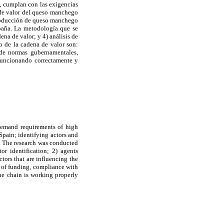
s, cumplan con las exigencias
a de valor del queso manchego
 producción de queso manchego
paña. La metodología que se
dena de valor; y 4) análisis de
lo de la cadena de valor son:
 de normas gubernamentales,
funcionando correctamente y
 demand requirements of high
Spain; identifying actors and
n. The research was conducted
r identification; 2) agents
ctors that are influencing the
e of funding, compliance with
he chain is working properly