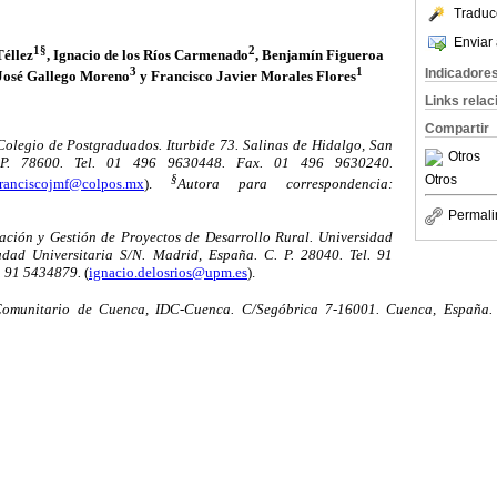
Traduc
Enviar 
1§
2
éllez
, Ignacio de los Ríos Carmenado
, Benjamín Figueroa
3
1
Indicadore
 José Gallego Moreno
y Francisco Javier Morales Flores
Links rela
Compartir
olegio de Postgraduados. Iturbide 73. Salinas de Hidalgo, San
Otros
. P. 78600. Tel. 01 496 9630448. Fax. 01 496 9630240.
§
Otros
franciscojmf@colpos.mx
).
Autora para correspondencia:
Permali
ación y Gestión de Proyectos de Desarrollo Rural. Universidad
dad Universitaria S/N. Madrid, España. C. P. 28040. Tel. 91
. 91 5434879.
(
ignacio.delosrios@upm.es
).
 Comunitario de Cuenca, IDC-Cuenca. C/Segóbrica 7-16001. Cuenca, España.