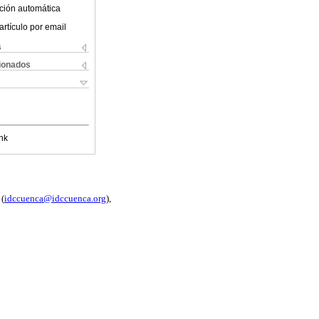
ción automática
artículo por email
s
cionados
nk
(
idccuenca@idccuenca.org
),