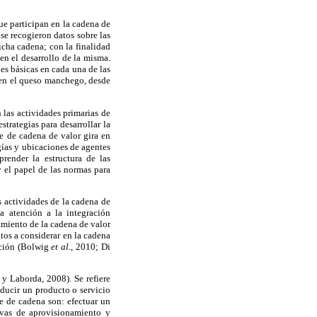
que participan en la cadena de
se recogieron datos sobre las
icha cadena; con la finalidad
en el desarrollo de la misma.
des básicas en cada una de las
a en el queso manchego, desde
 las actividades primarias de
trategias para desarrollar la
ue de cadena de valor gira en
ogías y ubicaciones de agentes
render la estructura de las
y el papel de las normas para
 actividades de la cadena de
 atención a la integración
amiento de la cadena de valor
tos a considerar en la cadena
lación (Bolwig
et al
., 2010; Di
 y Laborda, 2008). Se refiere
oducir un producto o servicio
e de cadena son: efectuar un
tivas de aprovisionamiento y