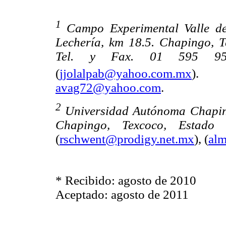
1
Campo Experimental Valle de
Lechería, km 18.5. Chapingo, T
Tel. y Fax. 01 595 955
(
jjolalpab@yahoo.com.mx
)
avag72@yahoo.com
.
2
Universidad Autónoma Chaping
Chapingo, Texcoco, Estado
(
rschwent@prodigy.net.mx
), (
al
* Recibido: agosto de 2010
Aceptado: agosto de 2011