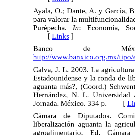
Ayala, O.; Dante, A. y García, 
para valorar la multifuncionalida
Purépecha.
In
: Economía, Soc
[
Links
]
Banco de México.
http://www.banxico.org.mx/tipo/e
Calva, J. L. 2003. La agricultur
Estadounidense y la ronda de l
aguanta más?, (Coord.) Schwent
Hernández, N. L. Universida
Jornada. México. 334 p. [
Li
Cámara de Diputados. Comis
liberalización aguanta la agri
agroalimentario. Ed. Cáma