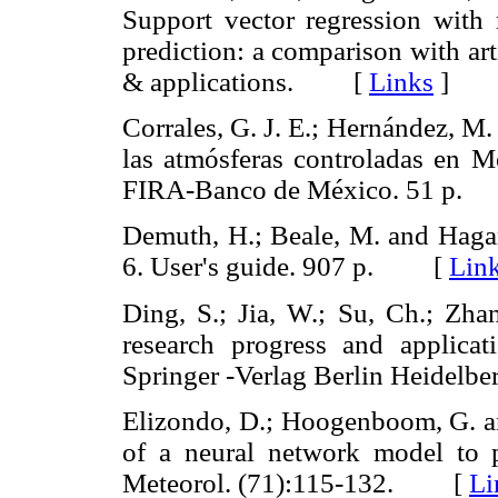
Support vector regression with r
prediction: a comparison with ar
& applications. [
Links
]
Corrales, G. J. E.; Hernández, M
las atmósferas controladas en 
FIRA-Banco de México. 51 p
Demuth, H.; Beale, M. and Hag
6. User's guide. 907 p. [
Lin
Ding, S.; Jia, W.; Su, Ch.; Zha
research progress and applicat
Springer -Verlag Berlin Heide
Elizondo, D.; Hoogenboom, G. 
of a neural network model to pr
Meteorol. (71):115-132. [
Li