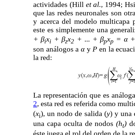
actividades (Hill
et al.,
1994; Hsi
que las redes neuronales son otra
y acerca del modelo multicapa p
este es simplemente una generali
+ β
x
+ β
x
+
...
+ β
x
= α 
i
i
z
2
p
p
son análogos a
α
y
P
en la ecuaci
la red:
La representación que es análoga
2
, esta red es referida como mult
(
x
), un nodo de salida (
y
) y una
i
una capa oculta de nodos
(h
)
d
t
éste juega el rol del orden de la