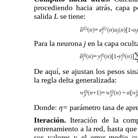
procediendo hacia atrás, capa p
salida
L
se tiene:
Para la neurona
j
en la capa ocul
De aquí, se ajustan los pesos sin
la regla delta generalizada:
Donde:
η=
parámetro tasa de apr
Iteración.
Iteración de la com
entrenamiento a la red, hasta que 
sus valores y el error medio c