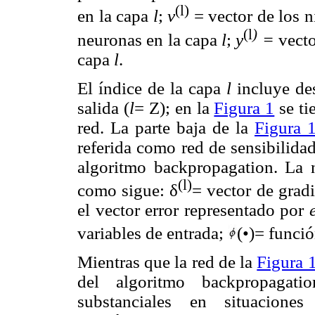
(l)
en la capa
l
;
v
= vector de los ni
(l
)
neuronas en la capa
l
;
y
=
vecto
capa
l
.
El índice de la capa
l
incluye des
salida (
l
= Z); en la
Figura 1
se ti
red. La parte baja de la
Figura 
referida como red de sensibilidad
algoritmo backpropagation. La 
(l)
como sigue: δ
= vector de grad
el vector error representado por
variables de entrada;
(•)= funció
Mientras que la red de la
Figura 
del algoritmo backpropagati
substanciales en situaciones