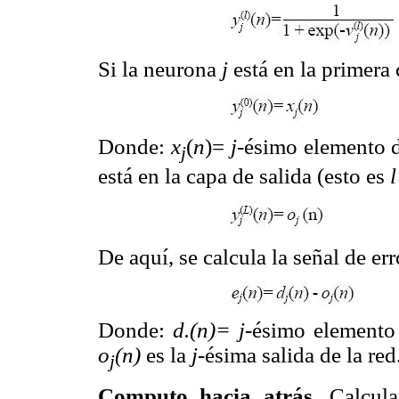
Si la neurona
j
está en la primera 
Donde:
x
(
n
)=
j
-ésimo elemento d
j
está en la capa de salida (esto es
l
De aquí, se calcula la señal de err
Donde:
d.(n)= j
-ésimo elemento 
o
(n)
es la
j
-ésima salida de la red
j
Computo hacia atrás.
Calcular