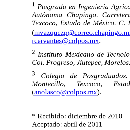
1
Posgrado en Ingeniería Agríco
Autónoma Chapingo. Carretera
Texcoco, Estado de México. C. 
(
mvazquezp@correo.chapingo.m
rcervantes@colpos.mx
.
2
Instituto Mexicano de Tecno
Col. Progreso, Jiutepec, Morelos
3
Colegio de Posgraduados.
Montecillo, Texcoco, E
(
anolasco@colpos.mx
).
* Recibido: diciembre de 2010
Aceptado: abril de 2011