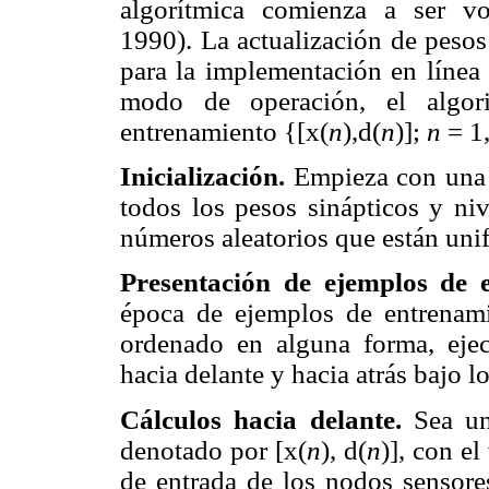
algorítmica comienza a ser vo
1990). La actualización de pesos
para la implementación en línea 
modo de operación, el algor
entrenamiento {[x(
n
),d(
n
)];
n
= 1,
Inicialización.
Empieza con una c
todos los pesos sinápticos y ni
números aleatorios que están uni
Presentación de ejemplos de 
época de ejemplos de entrenami
ordenado en alguna forma, ejec
hacia delante y hacia atrás bajo l
Cálculos hacia delante.
Sea un
denotado por [x(
n
), d(
n
)], con el
de entrada de los nodos sensore