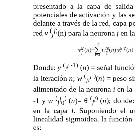
presentado a la capa de salid
potenciales de activación y las s
delante a través de la red, capa p
(
)
l
red
v
(n) para la neurona
j
en l
j
(
-1)
l
Donde:
y
(
n
) = señal funció
i
(
)
l
la iteración
n
;
w
(
n
) = peso s
j
i
alimentado de la neurona
i
en la
(
)
(
)
l
l
-1 y
w
(
n
)= θ
(
n
); donde
j
j
0
en la capa
l
. Suponiendo el u
linealidad sigmoidea, la función
es: