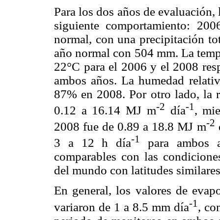
Para los dos años de evaluación, 
siguiente comportamiento: 20
normal, con una precipitación t
año normal con 504 mm. La temper
22°C para el 2006 y el 2008 res
ambos años. La humedad relati
87% en 2008. Por otro lado, la 
-2
-1
0.12 a 16.14 MJ m
día
, mi
-2
2008 fue de 0.89 a 18.8 MJ m
-1
3 a 12 h día
para ambos añ
comparables con las condiciones
del mundo con latitudes similare
En general, los valores de evap
-1
variaron de 1 a 8.5 mm día
, co