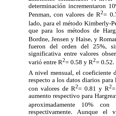
determinación incrementaron 1
2
Penman, con valores de R
= 0.
lado, para el método Kimberly-P
que para los métodos de Harg
Bordne, Jensen y Haise, y Roman
fueron del orden del 25%, sin
significativa entre valores obs
2
2
varió entre R
= 0.58 y R
= 0.52.
A nivel mensual, el coeficiente
respecto a los datos diarios pa
2
2
con valores de R
= 0.81 y R
=
aumento respectivo para Hargre
aproximadamente 10% con 
respectivamente. Aunque el v