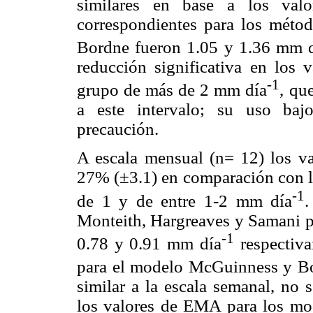
similares en base a los va
correspondientes para los mét
Bordne fueron 1.05 y 1.36 mm 
reducción significativa en los
-1
grupo de más de 2 mm día
, qu
a este intervalo; su uso baj
precaución.
A escala mensual (n= 12) los v
27% (±3.1) en comparación con lo
-1
de 1 y de entre 1-2 mm día
Monteith, Hargreaves y Samani p
-1
0.78 y 0.91 mm día
respectiva
para el modelo McGuinness y B
similar a la escala semanal, no 
los valores de EMA para los m