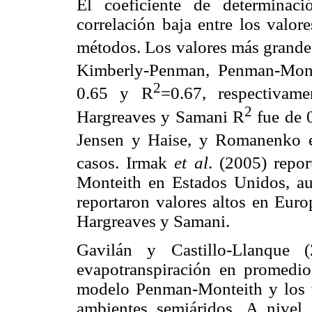
El coeficiente de determinaci
correlación baja entre los valor
métodos. Los valores más grande
Kimberly-Penman, Penman-Mon
2
0.65 y R
=0.67, respectivam
2
Hargreaves y Samani R
fue de 
Jensen y Haise, y Romanenko e
casos. Irmak
et al
. (2005) repo
Monteith en Estados Unidos, au
reportaron valores altos en Eur
Hargreaves y Samani.
Gavilán y Castillo-Llanque 
evapotranspiración en promedio
modelo Penman-Monteith y los v
ambientes semiáridos. A nivel 