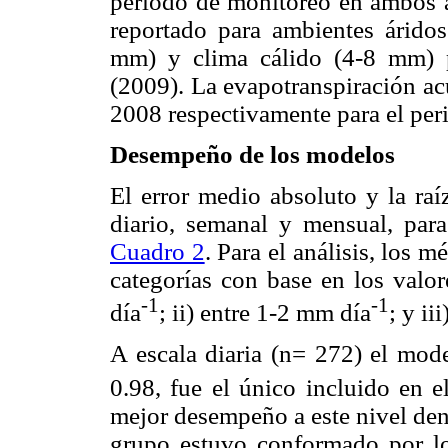
periodo de monitoreo en ambos a
reportado para ambientes árido
mm) y clima cálido (4-8 mm)
(2009). La evapotranspiración a
2008 respectivamente para el per
Desempeño de los modelos
El error medio absoluto y la raí
diario, semanal y mensual, par
Cuadro 2
. Para el análisis, los 
categorías con base en los va
-1
-1
día
; ii) entre 1-2 mm día
; y i
A escala diaria (n= 272) el mo
0.98, fue el único incluido en
mejor desempeño a este nivel den
grupo estuvo conformado por l