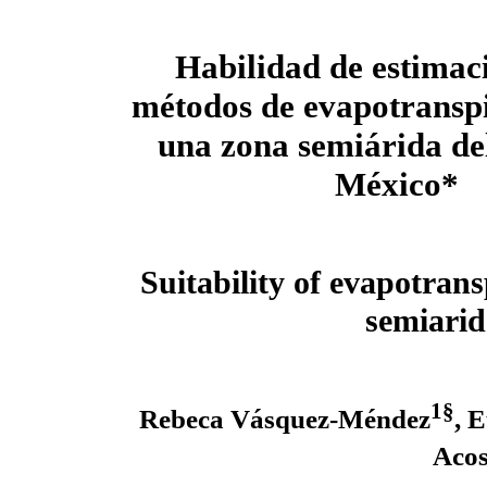
Habilidad de estimaci
métodos de evapotransp
una zona semiárida del
México*
Suitability of evapotran
semiarid
1§
Rebeca Vásquez-Méndez
, 
Acos