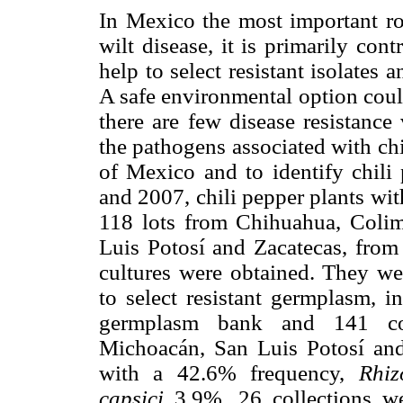
In Mexico the most important roo
wilt disease, it is primarily con
help to select resistant isolate
A safe environmental option could 
there are few disease resistance 
the pathogens associated with chi
of Mexico and to identify chili
and 2007, chili pepper plants wi
118 lots from Chihuahua, Colim
Luis Potosí and Zacatecas, from
cultures were obtained. They wer
to select resistant germplasm, i
germplasm bank and 141 col
Michoacán, San Luis Potosí an
with a 42.6% frequency,
Rhiz
capsici
3.9%. 26 collections we