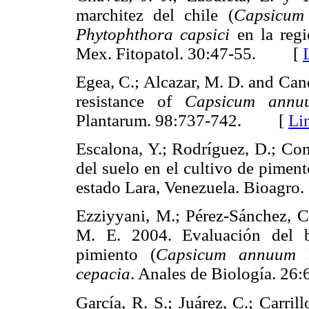
marchitez del chile (
Capsicum
Phytophthora capsici
en la regi
Mex. Fitopatol. 30:47-55. [
Egea, C.; Alcazar, M. D. and Cand
resistance of
Capsicum annu
Plantarum. 98:737-742. [
Li
Escalona, Y.; Rodríguez, D.; Con
del suelo en el cultivo de pimen
estado Lara, Venezuela. Bioag
Ezziyyani, M.; Pérez-Sánchez, C
M. E. 2004. Evaluación del 
pimiento (
Capsicum annuum
L
cepacia
. Anales de Biología. 
García, R. S.; Juárez, C.; Carril