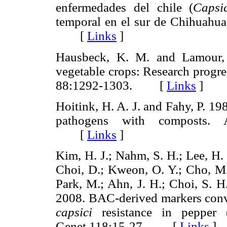
enfermedades del chile (
Capsi
temporal en el sur de Chihuahua
[
Links
]
Hausbeck, K. M. and Lamour
vegetable crops: Research progre
88:1292-1303. [
Links
]
Hoitink, H. A. J. and Fahy, P. 198
pathogens with composts. A
[
Links
]
Kim, H. J.; Nahm, S. H.; Lee, H.
Choi, D.; Kweon, O. Y.; Cho, M. 
Park, M.; Ahn, J. H.; Choi, S. H
2008. BAC-derived markers conv
capsici
resistance in pepper 
Genet.118:15-27. [
Links
]