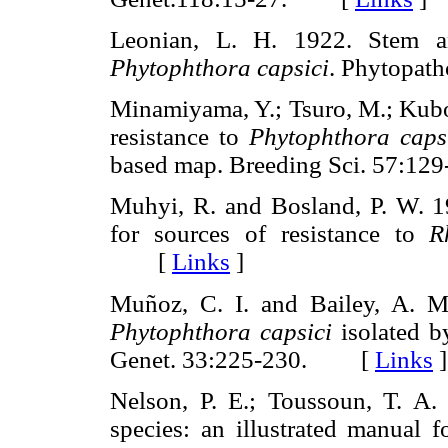
Leonian, L. H. 1922. Stem an
Phytophthora capsici
. Phytopa
Minamiyama, Y.; Tsuro, M.; Kubo,
resistance to
Phytophthora caps
based map. Breeding Sci. 57:
Muhyi, R. and Bosland, P. W. 1
for sources of resistance to
R
[
Links
]
Muñoz, C. I. and Bailey, A. M
Phytophthora capsici
isolated b
Genet. 33:225-230. [
Links
]
Nelson, P. E.; Toussoun, T. A
species: an illustrated manual f