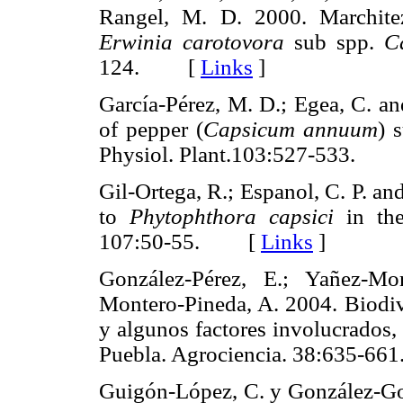
Rangel, M. D. 2000. Marchitez
Erwinia carotovora
sub spp.
C
124. [
Links
]
García-Pérez, M. D.; Egea, C. a
of pepper (
Capsicum annuum
) 
Physiol. Plant.103:527-533.
Gil-Ortega, R.; Espanol, C. P. an
to
Phytophthora capsici
in the
107:50-55. [
Links
]
González-Pérez, E.; Yañez-Mo
Montero-Pineda, A. 2004. Biodive
y algunos factores involucrados,
Puebla. Agrociencia. 38:635-
Guigón-López, C. y González-Gonz