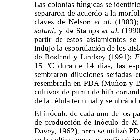
Las colonias fúngicas se identif
separaron de acuerdo a la morfol
claves de Nelson
et al
. (1983)
solani
, y de Stamps
et al
. (199
partir de estos aislamientos se
indujo la esporulación de los ais
de Bosland y Lindsey (1991);
F
15 ºC durante 14 días, las esp
sembraron diluciones seriadas en
resembrarla en PDA (Muñoz y B
cultivos de punta de hifa cortand
de la célula terminal y sembránd
El inóculo de cada uno de los p
de producción de inóculo de
R.
Davey, 1962), pero se utilizó PD
cada cultivo puro se confirmó i