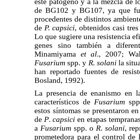
este patógeno y a la mezcla de lo
de BG102 y BG107, ya que fuer
procedentes de distintos ambient
de
P. capsici
, obtenidos casi tre
Lo que sugiere una resistencia ef
genes sino también a difere
Minamiyama
et al
., 2007; Wa
Fusarium
spp. y
R. solani
la situ
han reportado fuentes de resis
Bosland, 1992).
La presencia de enanismo en la
característicos de
Fusarium
spp.
estos síntomas se presentaron en 
de
P
.
capsici
en etapas tempranas
a
Fusarium
spp. o
R
.
solani
, re
prometedora para el control de l