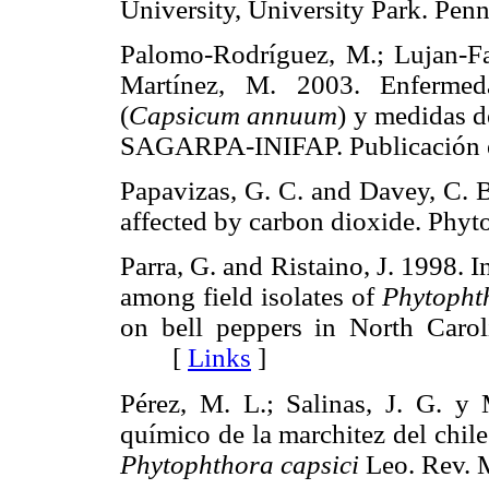
University, University Park. P
Palomo-Rodríguez, M.; Lujan-Fa
Martínez, M. 2003. Enfermeda
(
Capsicum annuum
) y medidas 
SAGARPA-INIFAP. Publicación
Papavizas, G. C. and Davey, C. 
affected by carbon dioxide. P
Parra, G. and Ristaino, J. 1998.
among field isolates of
Phytopht
on bell peppers in North Carol
[
Links
]
Pérez, M. L.; Salinas, J. G. y
químico de la marchitez del chil
Phytophthora capsici
Leo. Rev. 