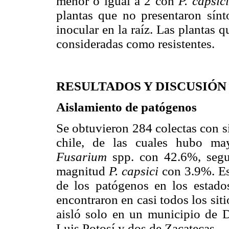
menor o igual a 2 con
P. capsici
plantas que no presentaron sín
inocular en la raíz. Las plantas 
consideradas como resistentes.
RESULTADOS Y DISCUSIÓN
Aislamiento de patógenos
Se obtuvieron 284 colectas con sí
chile, de las cuales hubo ma
Fusarium
spp. con 42.6%, seg
magnitud
P. capsici
con 3.9%. Es
de los patógenos en los estad
encontraron en casi todos los si
aisló solo en un municipio de 
Luis Potosí y dos de Zacatecas.