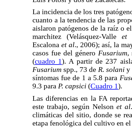
La incidencia de los tres patógen
cuanto a la tendencia de las prop
aislaron patógenos de la raíz o e
marchitez (Velásquez-Valle
et 
Escalona
et al
., 2006); así, la m
casos fue del género
Fusarium
,
(
cuadro 1
). A partir de 237 ais
Fusarium
spp., 73 de
R. solani
y
síntomas fue de 1 a 5.8 para
Fus
9.3 para
P. capsici
(
Cuadro 1
).
Las diferencias en la FA reporta
este trabajo, según Nelson
et al
climáticas del sitio, donde se r
etapa fenológica del cultivo en e