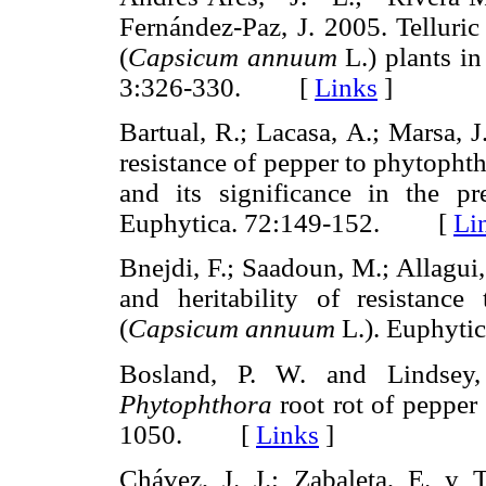
Fernández-Paz, J. 2005. Telluric
(
Capsicum annuum
L.) plants in
3:326-330. [
Links
]
Bartual, R.; Lacasa, A.; Marsa, J.
resistance of pepper to phytophth
and its significance in the pr
Euphytica. 72:149-152. [
Li
Bnejdi, F.; Saadoun, M.; Allagui
and heritability of resistance
(
Capsicum annuum
L.). Euphyt
Bosland, P. W. and Lindsey,
Phytophthora
root rot of pepper 
1050. [
Links
]
Chávez, J. J.; Zabaleta, E. y 