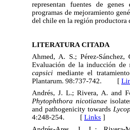
representan fuentes de genes d
programas de mejoramiento genéti
del chile en la región productora
LITERATURA CITADA
Ahmed, A. S.; Pérez-Sánchez, 
Evaluación de la inducción de 
capsici
mediante el tratamien
Plantarum. 98:737-742. [
Li
Andrés, J. L.; Rivera, A. and F
Phytophthora nicotianae
isolat
and pathogenicity towards
Lycop
4:248-254. [
Links
]
Andrés-Ares, J. L.; Rivera-M