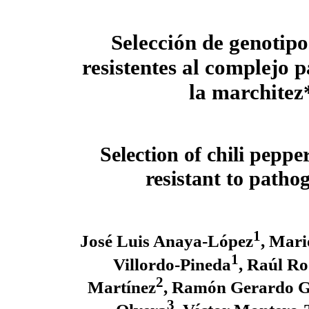
Selección de genotipo
resistentes al complejo 
la marchitez
Selection of chili peppe
resistant to patho
1
José Luis Anaya-López
, Mar
1
Villordo-Pineda
, Raúl R
2
Martínez
, Ramón Gerardo G
3