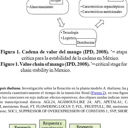
psis thaliana
.
Investigación sobre la floración en la planta modelo
A. thaliana
, ha
ntrola cuantitativamente el tiempo de la transición floral (
Figura 2
); en esta figu
 los conectores en rojo indican efectos represivos; dos elipses unidas indican inte
lación transcripcional directa. AGL24, AGAMOUS-LIKE 24; AP1, APETALA1
eristemo floral; FT, FLOWERING LOCUS T; FUL, FRUITFULL; IM, meristemo i
el brote; SOC1, SUPPRESSOR OF OVEREXPRESSION OF CONSTANS 1; SVP, SHO