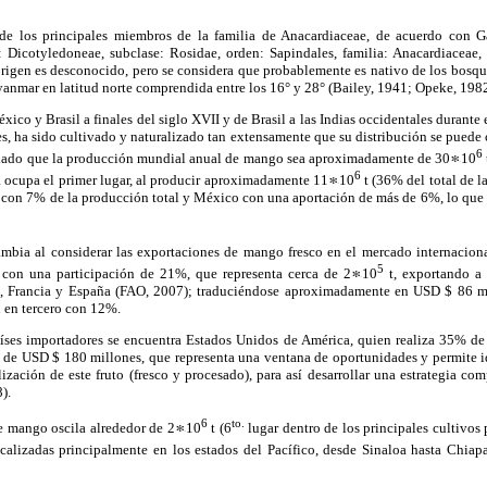
e los principales miembros de la familia de Anacardiaceae, de acuerdo con Ga
: Dicotyledoneae, subclase: Rosidae, orden: Sapindales, familia: Anacardiaceae
origen es desconocido, pero se considera que probablemente es nativo de los bosqu
anmar en latitud norte comprendida entre los 16° y 28° (Bailey, 1941; Opeke, 198
éxico y Brasil a finales del siglo XVII y de Brasil a las Indias occidentales durante
s, ha sido cultivado y naturalizado tan extensamente que su distribución se puede
6
ciado que la producción mundial anual de mango sea aproximadamente de 30
10
6
a ocupa el primer lugar, al producir aproximadamente 11
10
t (36% del total de 
 con 7% de la producción total y México con una aportación de más de 6%, lo qu
bia al considerar las exportaciones de mango fresco en el mercado internacion
5
 con una participación de 21%, que representa cerca de 2
10
t, exportando a
, Francia y España (FAO, 2007); traduciéndose aproximadamente en USD $ 86 mil
 en tercero con 12%.
aíses importadores se encuentra Estados Unidos de América, quien realiza 35% de 
e USD $ 180 millones, que representa una ventana de oportunidades y permite i
lización de este fruto (fresco y procesado), para así desarrollar una estrategia co
).
6
to.
 mango oscila alrededor de 2
10
t (6
lugar dentro de los principales cultivos
calizadas principalmente en los estados del Pacífico, desde Sinaloa hasta Chiap