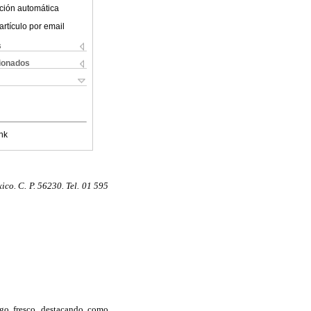
ción automática
artículo por email
s
cionados
nk
co. C. P. 56230. Tel. 01 595
go fresco, destacando como