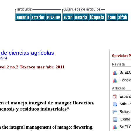
de ciencias agrícolas
Servicios 
0934
Revista
vol.2 no.2 Texcoco mar./abr. 2011
SciELO
Google
Articulo
Españo
en el manejo integral de mango: floración,
Artícu
cnosis y residuos industriales*
Referen
Como c
on the integral management of mango: flowering,
SciELO