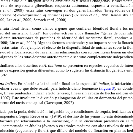
erentes rutas que integran señales ambientales y señales endógenas. Básicamente,
: ruta de respuesta a giberelinas, respuesta autónoma, respuesta a vernalización
iu
et al.
, 2009); estas rutas convergen en dos genes llamados "integradores de l
pressor of overexpression of constans
(
soc1
) (Nilsson
et al.
, 1998; Kardailsky
et
000; Lee
et al
., 2000; Samach
et al
., 2000).
a ruta floral tienen como blanco a genes que confieren identidad floral a los 
ad del meristemo floral", los cuales activan a los llamados "genes de identida
diante interacciones de proteínas de identidad del meristemo floral, conduce 
 2000; Liu
et al.
, 2009). Algunos factores ambientales y su impacto sobre la florac
estas rutas. Por ejemplo, el efecto de la disponibilidad de nutrientes sobre la flor
tividad y localización de las enzimas relacionadas con su biosíntesis tienen un ef
 algunas de las rutas descritas anteriormente o ser rutas completamente independien
imilares a los descritos en
A. thaliana
se presenten en especies vegetales de inte
 de expresión génica diferentes, como lo sugieren las distancia filogenética entre
, etc.
ra indica
.
En relación a la inducción floral en la especie
M. indica
, la iniciación
 primer evento que debe ocurrir para inducir dicho fenómeno (
Figura 3
), en donde
e, líneas punteadas indican efecto represor, líneas sin cabeza de flecha indican e
1997). Este involucra la división y elongación de células en dormancia del primo
rmente del meristemo apical (Davenport, 2007).
iada por la poda, defoliación, irrigación bajo condiciones de sequía, fertilizantes 
temperatura. Según Reece
et al
. (1949), el destino de las yemas no está determinad
factores (no relacionados a la iniciación), que se encuentran presentes en el 
 incrementado en árboles jóvenes o en árboles maduros con altos niveles de nitró
nducción (vegetativa y floral), que difiere del modelo de floración en plantas he