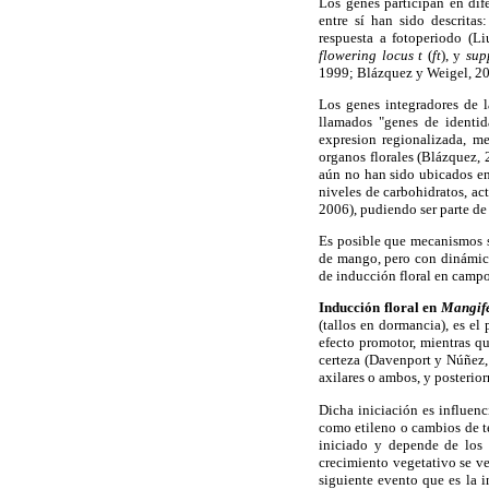
Los genes participan en dif
entre sí han sido descritas
respuesta a fotoperiodo (L
flowering locus t
(
ft
), y
sup
1999; Blázquez y Weigel, 2
Los genes integradores de l
llamados "genes de identid
expresion regionalizada, me
organos florales (Blázquez,
aún no han sido ubicados en 
niveles de carbohidratos, ac
2006), pudiendo ser parte de
Es posible que mecanismos s
de mango, pero con dinámicas
de inducción floral en campo
Inducción floral en
Mangife
(tallos en dormancia), es el
efecto promotor, mientras qu
certeza (Davenport y Núñez, 
axilares o ambos, y posterio
Dicha iniciación es influenc
como etileno o cambios de 
iniciado y depende de los 
crecimiento vegetativo se ve
siguiente evento que es la i