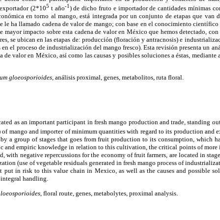
5
-1
 exportador (2*10
t año
) de dicho fruto e importador de cantidades mínimas co
conómica en torno al mango, está integrada por un conjunto de etapas que van d
se le ha llamado cadena de valor de mango; con base en el conocimiento científico 
s de mayor impacto sobre esta cadena de valor en México que hemos detectado, con 
res, se ubican en las etapas de: producción (floración y antracnosis) e industriali
en el proceso de industrialización del mango fresco). Esta revisión presenta un aná
a de valor en México, así como las causas y posibles soluciones a éstas, mediante 
hum gloeosporioides
, análisis proximal, genes, metabolitos, ruta floral.
cated as an important participant in fresh mango production and trade, standing ou
) of mango and importer of minimum quantities with regard to its production and 
by a group of stages that goes from fruit production to its consumption, which h
c and empiric knowledge in relation to this cultivation, the critical points of more
, with negative repercussions for the economy of fruit farmers, are located in stag
zation (use of vegetable residuals generated in fresh mango process of industrializat
at put in risk to this value chain in Mexico, as well as the causes and possible so
 integral handling.
gloeosporioides
, floral route, genes, metabolytes, proximal analysis.