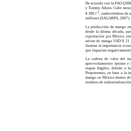
De acuerdo con la FAO (2006
y Tommy Atkins. Cabe mencio
-1
$ 300 t
, traduciéndose de
millones (SAGARPA, 2007).
La producción de mango en 
desde la última década, para
exportación por México est
néctar de mango USD $ 21 2
ilustran la importancia econ
que impactan negativamente 
La cadena de valor del m
aprovechamiento óptimo e i
etapas frágiles, debido a l
Proponemos, en base a la in
mango en México dentro de la
residuos de industrializació