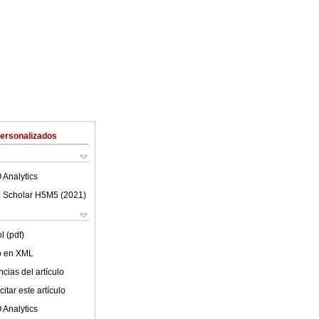
Personalizados
 Analytics
 Scholar H5M5 (
2021
)
l (pdf)
lo en XML
cias del artículo
itar este artículo
 Analytics