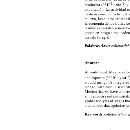
6
-1
productor (2*10
t año
) y
exportación. La actividad e
hasta su consumo, a la cual 
cultivo, los puntos crítico
la economía de los fruticulto
residuos vegetales generados 
ponen en riesgo a esta caden
manejo integral.
Palabras clave:
colletotric
Abstract
At world level, Mexico is lo
5
-1
and exporter (2*10
t year
around mango, is integrated 
mango; with base in scientifi
Mexico that we have detected
anthracnosis) and industriali
global analysis of stages th
alternatives that optimize its
Key words:
colletotrichum 