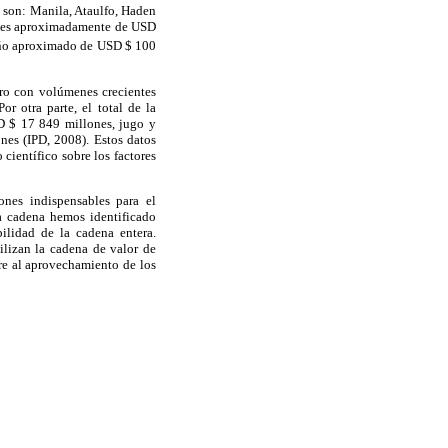
 son: Manila, Ataulfo, Haden
al es aproximadamente de USD
 año aproximado de USD $ 100
ro con volúmenes crecientes
or otra parte, el total de la
D $ 17 849 millones, jugo y
es (IPD, 2008). Estos datos
científico sobre los factores
ones indispensables para el
a cadena hemos identificado
bilidad de la cadena entera.
ilizan la cadena de valor de
ere al aprovechamiento de los