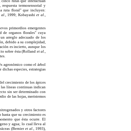
 cinco rutas que interactúan
, respuesta termosensorial y
a ruta floral" que incluyen:
 al
., 1999; Kobayashi
et al
.,
nuevos primordios emergentes
d de organos florales" cuya
a un arreglo adecuado de los
ión, debido a su complejidad,
ación es incierto, aunque los
ecto sobre ésta (Rolland
et al.
,
tes.
rés agronómico como el árbol
 dichas especies, estrategias
 del crecimiento de los ápices
 las líneas continuas indican
fecto sin ser determinado con
rdio de las hojas, meristemos
nitrogenados y otros factores
o hasta que su crecimiento es
momento que ésta ocurre. El
geno y agua; lo cual lleva al
rbáceas (Bernier
et al
., 1993),