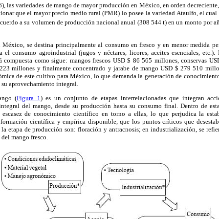
), las variedades de mango de mayor producción en México, en orden decreciente,
nar que el mayor precio medio rural (PMR) lo posee la variedad Ataulfo, el cu
 acuerdo a su volumen de producción nacional anual (308 544 t) en un monto por
México, se destina principalmente al consumo en fresco y en menor medida pe
 el consumo agroindustrial (jugos y néctares, licores, aceites esenciales, etc.). P
á compuesta como sigue: mangos frescos USD $ 86 565 millones, conservas US
23 millones y finalmente concentrado y jarabe de mango USD $ 279 510 millon
ómica de este cultivo para México, lo que demanda la generación de conocimiento 
su aprovechamiento integral.
ango (
Figura 1
) es un conjunto de etapas interrelacionadas que integran acci
ntegral del mango, desde su producción hasta su consumo final. Dentro de est
a escasez de conocimiento científico en torno a ellas, lo que perjudica la esta
formación científica y empírica disponible, que los puntos críticos que desestab
 etapa de producción son: floración y antracnosis; en industrialización, se refi
n del mango fresco.