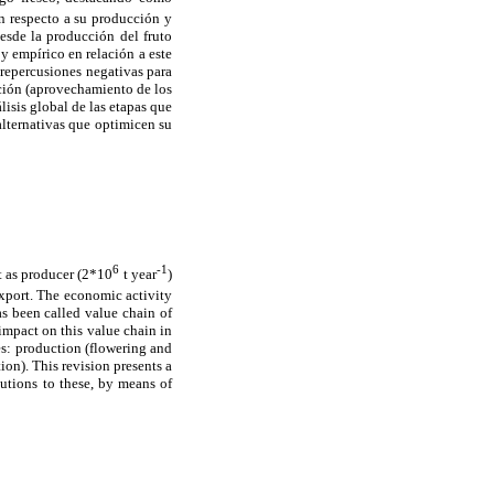
n respecto a su producción y
esde la producción del fruto
y empírico en relación a este
repercusiones negativas para
zación (aprovechamiento de los
lisis global de las etapas que
alternativas que optimicen su
6
-1
t as producer (2*10
t year
)
export. The economic activity
as been called value chain of
 impact on this value chain in
es: production (flowering and
ion). This revision presents a
lutions to these, by means of