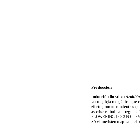
Producción
Inducción floral en
Arabido
la compleja red génica que co
efecto promotor, mientras que
asteriscos indican regu
FLOWERING LOCUS C; FM, m
SAM, meristemo apical d