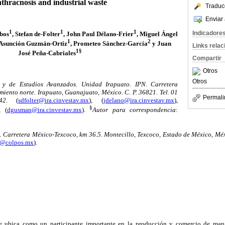
thracnosis and industrial waste
Traduc
Enviar 
1
1
1
Indicadore
obos
, Stefan de-Folter
, John Paul Délano-Frier
, Miguel Ángel
1
2
 Asunción Guzmán-Ortiz
, Prometeo Sánchez-García
y Juan
Links rela
1§
José Peña-Cabriales
Compartir
Otros
Otros
n y de Estudios Avanzados. Unidad Irapuato. IPN. Carretera
miento norte. Irapuato, Guanajuato, México. C. P. 36821. Tel. 01
Permali
42
. (
sdfolter@ira.cinvestav.mx
), (
jdelano@ira.cinvestav.mx
),
§
, (
dgusman@ira.cinvestav.mx
).
Autor para correspondencia
:
 Carretera México-Texcoco, km 36.5. Montecillo, Texcoco, Estado de México, Méxi
t@colpos.mx
).
e ubica como un participante importante en la producción y comercio de man