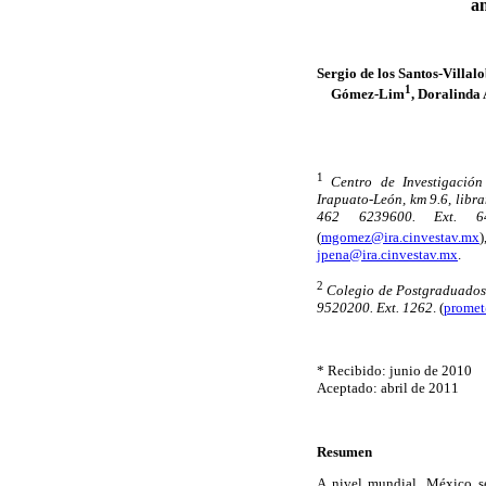
an
Sergio de los Santos-Villal
1
Gómez-Lim
, Doralinda
1
Centro de Investigació
Irapuato-León, km 9.6, libra
462 6239600. Ext. 6
(
mgomez@ira.cinvestav.mx
)
jpena@ira.cinvestav.mx
.
2
Colegio de Postgraduados.
9520200. Ext. 1262
. (
prome
* Recibido: junio de 2010
Aceptado: abril de 2011
Resumen
A nivel mundial, México s