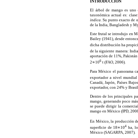
INTRODUCCIÓN
El árbol de mango es uno d
taxonómica actual es: clase
indica
. Su punto exacto de 
de la India, Bangladesh y My
Este frutal se introdujo en M
Bailey (1941), desde entonce
dicha distribución ha propi
de la siguiente manera: Indi
aportación de 11%, Pakistán
6
2
10
t (FAO, 2006).
Para México el panorama cam
exportador a nivel mundial
Canadá, Japón, Países Bajos
exportador, con 24% y Brasil
Dentro de los principales p
mango, generando poco más d
se puede dirigir la comercia
mango en México (IPD, 2008
En México, la producción de
4
superficie de 18
10
ha, lo
México (SAGARPA, 2007).