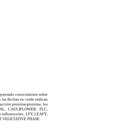
 generado conocimiento sobre
ra las flechas en verde indican
racción proteína-proteína; los
; CAL, CAULIFLOWER; FLC,
nflorescente; LFY, LEAFY;
RT VEGETATIVE PHASE.