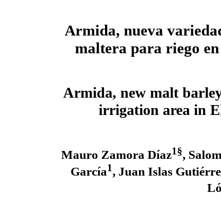
Armida, nueva varieda
maltera para riego en
Armida, new malt barley 
irrigation area in E
1§
Mauro Zamora Díaz
, Salo
1
García
, Juan Islas Gutiérre
Ló