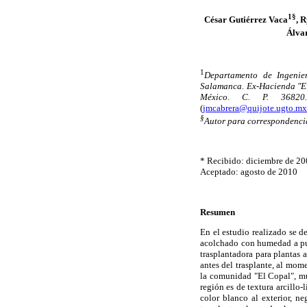
1§
César Gutiérrez Vaca
, 
Álvar
1
Departamento de Ingenie
Salamanca. Ex-Hacienda "El
México. C. P. 36820
(
jmcabrera@quijote.ugto.mx
§
Autor para correspondenci
* Recibido: diciembre de 2
Aceptado: agosto de 2010
Resumen
En el estudio realizado se d
acolchado con humedad a pun
trasplantadora para plantas 
antes del trasplante, al mom
la comunidad "El Copal", mu
región es de textura arcill
color blanco al exterior, n