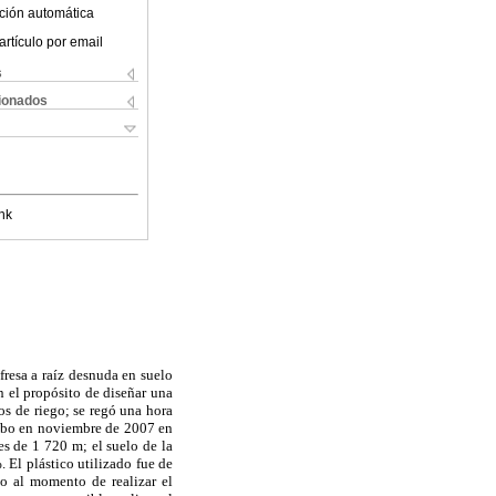
ción automática
artículo por email
s
cionados
nk
fresa a raíz desnuda en suelo
 el propósito de diseñar una
os de riego; se regó una hora
 cabo en noviembre de 2007 en
s de 1 720 m; el suelo de la
El plástico utilizado fue de
go al momento de realizar el