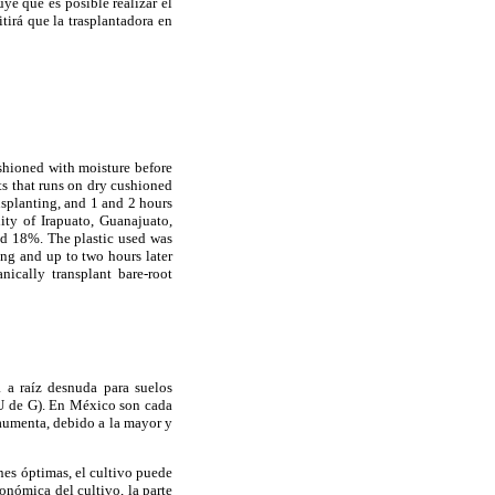
ye que es posible realizar el
tirá que la trasplantadora en
ushioned with moisture before
nts that runs on dry cushioned
nsplanting, and 1 and 2 hours
ty of Irapuato, Guanajuato,
und 18%. The plastic used was
ing and up to two hours later
ically transplant bare-root
a a raíz desnuda para suelos
(U de G). En México son cada
 aumenta, debido a la mayor y
nes óptimas, el cultivo puede
onómica del cultivo, la parte