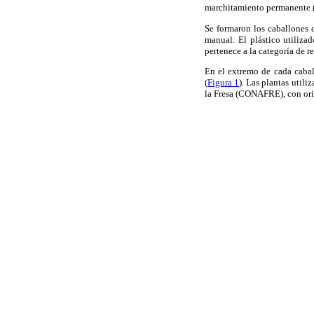
marchitamiento permanente 
Se formaron los caballones c
manual. El plástico utiliza
pertenece a la categoría de r
En el extremo de cada cabal
(
Figura 1
). Las plantas util
la Fresa (CONAFRE), con orig