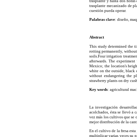
trasplante y hasta dos horas
trasplante mecanizado de pla
cuestión pueda operar.
Palabras clave
: diseño, maq
Abstract
This study determined the ti
rotting permanently, without 
soils.Four irrigation treatm
afterwards. The experiment
Mexico; the location's heigh
white on the outside, black 
without endangering the pl
strawberry plants on dry cush
Key words
: agricultural mac
La investigación desarrolla
acolchados, ésta se llevó a
vez más los cultivos que se 
mejor distribución de la can
En el cultivo de la fresa es
multiplicar varias veces su 