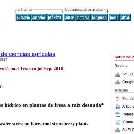
de ciencias agrícolas
Servicios 
0934
Revista
vol.1 no.3 Texcoco jul./sep. 2010
SciELO
Google
ón
Articulo
Españo
s hídrico en plantas de fresa a raíz desnuda*
Artícu
Referen
Como c
water stress on bare–root strawberry plants
SciELO