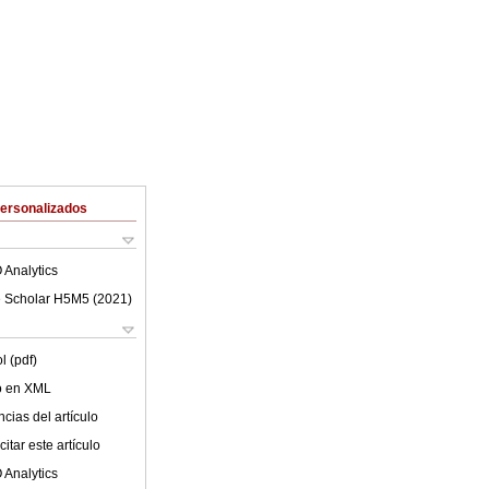
Personalizados
 Analytics
 Scholar H5M5 (
2021
)
l (pdf)
lo en XML
cias del artículo
itar este artículo
 Analytics