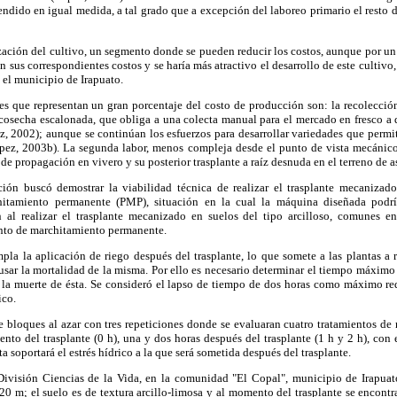
ndido en igual medida, a tal grado que a excepción del laboreo primario el resto d
zación del cultivo, un segmento donde se pueden reducir los costos, aunque por u
n sus correspondientes costos y se haría más atractivo el desarrollo de este cultivo
 el municipio de Irapuato.
s que representan un gran porcentaje del costo de producción son: la recolección 
 cosecha escalonada, que obliga a una colecta manual para el mercado en fresco a 
z, 2002); aunque se continúan los esfuerzos para desarrollar variedades que permi
pez, 2003b). La segunda labor, menos compleja desde el punto de vista mecánico
de propagación en vivero y su posterior trasplante a raíz desnuda en el terreno de a
ción buscó demostrar la viabilidad técnica de realizar el trasplante mecaniza
tamiento permanente (PMP), situación en la cual la máquina diseñada podría
al realizar el trasplante mecanizado en suelos del tipo arcilloso, comunes e
nto de marchitamiento permanente.
a la aplicación de riego después del trasplante, lo que somete a las plantas a r
ar la mortalidad de la misma. Por ello es necesario determinar el tiempo máximo q
 la muerte de ésta. Se consideró el lapso de tiempo de dos horas como máximo req
ico.
 bloques al azar con tres repeticiones donde se evaluaran cuatro tratamientos de 
mento del trasplante (0 h), una y dos horas después del trasplante (1 h y 2 h), con 
a soportará el estrés hídrico a la que será sometida después del trasplante.
 División Ciencias de la Vida, en la comunidad "El Copal", municipio de Irapua
720 m; el suelo es de textura arcillo-limosa y al momento del trasplante se encon