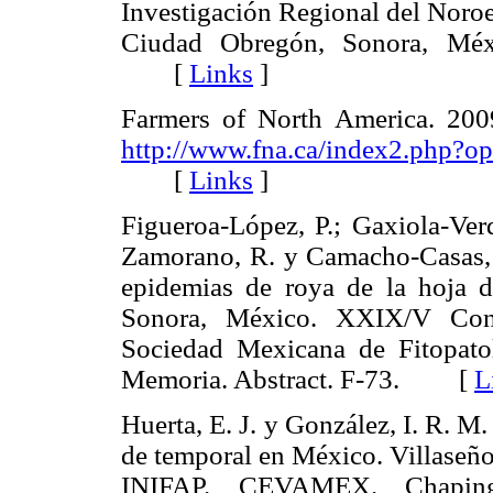
Investigación Regional del Noroe
Ciudad Obregón, Sonora, Méxi
[
Links
]
Farmers of North America. 20
http://www.fna.ca/index2.php?
[
Links
]
Figueroa-López, P.; Gaxiola-Verd
Zamorano, R. y Camacho-Casas, 
epidemias de roya de la hoja de
Sonora, México. XXIX/V Cong
Sociedad Mexicana de Fitopato
Memoria. Abstract. F-73. [
L
Huerta, E. J. y González, I. R. M
de temporal en México. Villaseño
INIFAP. CEVAMEX. Chaping