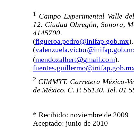
1
Campo Experimental Valle de
12. Ciudad Obregón, Sonora, Méx
4145700
. 
(
figueroa.pedro@inifap.gob.mx
(
valenzuela.victor@inifap.gob.m
(
mendozalbert@gmail.com
)
fuentes.guillermo@inifap.gob.m
2
CIMMYT. Carretera México-Ver
de México. C. P. 56130. Tel. 01
* Recibido: noviembre de 2009
Aceptado: junio de 2010