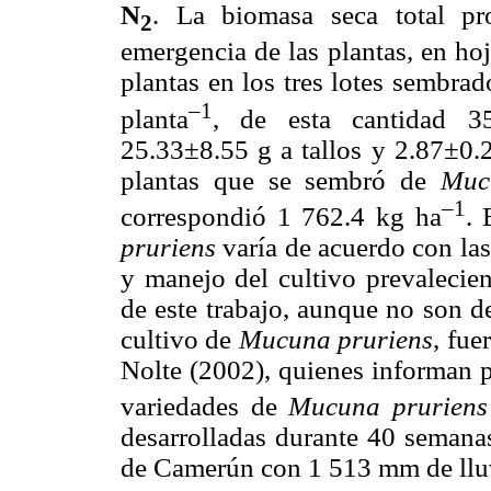
N
. La biomasa seca total pr
2
emergencia de las plantas, en hoj
plantas en los tres lotes sembra
–1
planta
, de esta cantidad 35
25.33±8.55 g a tallos y 2.87±0.2
plantas que se sembró de
Muc
–1
correspondió 1 762.4 kg ha
. 
pruriens
varía de acuerdo con las
y manejo del cultivo prevalecien
de este trabajo, aunque no son d
cultivo de
Mucuna pruriens
, fue
Nolte (2002), quienes informan p
variedades de
Mucuna pruriens
desarrolladas durante 40 semana
de Camerún con 1 513 mm de llu