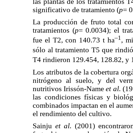
las plantas de los tratamientos 
significativo de tratamiento (
p
= 0
La producción de fruto total com
tratamientos (
p
= 0.0034); el tr
–1
fue el T2, con 140.73 t ha
, m
sólo al tratamiento T5 que rindi
T4 rindieron 129.454, 128.82, y 
Los atributos de la cobertura org
nitrógeno al suelo, y del ver
nutritivos Irissón-Name
et al.
(19
las condiciones físicas y biol
combinados impactan en el aument
el rendimiento del cultivo.
Sainju
et al.
(2001) encontraron