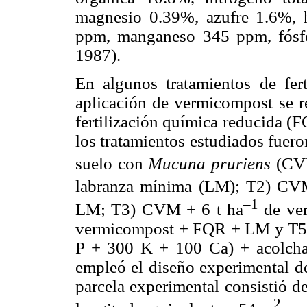
magnesio 0.39%, azufre 1.6%, 
ppm, manganeso 345 ppm, fósf
1987).
En algunos tratamientos de fert
aplicación de vermicompost se re
fertilización química reducida (
los tratamientos estudiados fuero
suelo con
Mucuna pruriens
(CVM
labranza mínima (LM); T2) CV
–1
LM; T3) CVM + 6 t ha
de ve
vermicompost + FQR + LM y T5) 
P + 300 K + 100 Ca) + acolchad
empleó el diseño experimental de 
parcela experimental consistió d
2