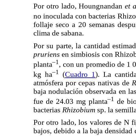
Por otro lado, Houngnandan
et a
no inoculada con bacterias Rhizo
follaje seco a 20 semanas despué
clima de sabana.
Por su parte, la cantidad estima
pruriens
en simbiosis con Rhizob
–1
planta
, con un promedio de 1 0
–1
kg ha
(
Cuadro 1
). La cantid
atmósfera por cepas nativas de
R
baja nodulación observada en las
–1
fue de 24.03 mg planta
de bio
bacterias
Rhizobium
sp. la semill
Por otro lado, los valores de N 
bajos, debido a la baja densidad