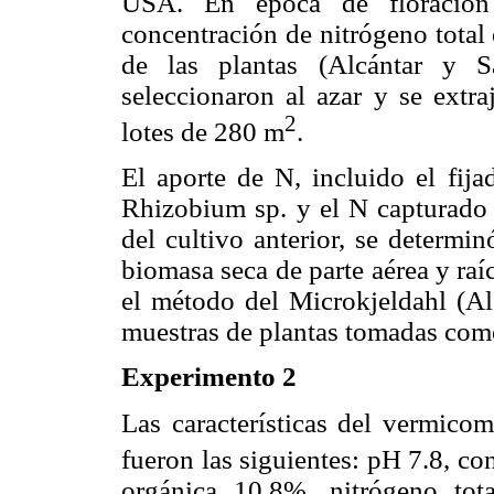
USA. En época de floración
concentración de nitrógeno total e
de las plantas (Alcántar y S
seleccionaron al azar y se extra
2
lotes de 280 m
.
El aporte de N, incluido el fij
Rhizobium sp. y el N capturado 
del cultivo anterior, se determi
biomasa seca de parte aérea y raí
el método del Microkjeldahl (Al
muestras de plantas tomadas como 
Experimento 2
Las características del vermicom
fueron las siguientes: pH 7.8, co
orgánica 10.8%, nitrógeno tot