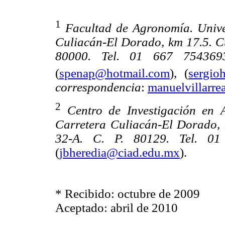
1
Facultad de Agronomía. Univ
Culiacán-El Dorado, km 17.5. Cul
80000. Tel. 01 667 75436
(
spenap@hotmail.com
), (
sergi
correspondencia
:
manuelvillarr
2
Centro de Investigación en 
Carretera Culiacán-El Dorado, k
32-A. C. P. 80129. Tel. 0
(
jbheredia@ciad.edu.mx
).
* Recibido: octubre de 2009
Aceptado: abril de 2010