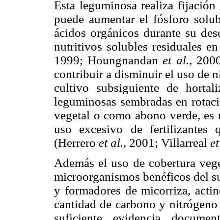
Esta leguminosa realiza fijación
puede aumentar el fósforo solub
ácidos orgánicos durante su des
nutritivos solubles residuales 
1999; Houngnandan
et al.
, 200
contribuir a disminuir el uso de n
cultivo subsiguiente de horta
leguminosas sembradas en rotaci
vegetal o como abono verde, es u
uso excesivo de fertilizantes
(Herrero
et al.
, 2001; Villarreal
et
Además el uso de cobertura veget
microorganismos benéficos del su
y formadores de micorriza, actin
cantidad de carbono y nitrógeno 
suficiente evidencia docume