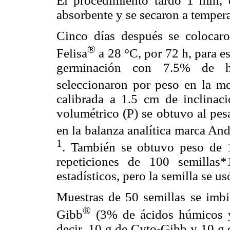
El procedimiento tardó 1 min, 
absorbente y se secaron a tempera
Cinco días después se colocaro
®
Felisa
a 28 °C, por 72 h, para 
germinación con 7.5% de h
seleccionaron por peso en la m
calibrada a 1.5 cm de inclinaci
volumétrico (P) se obtuvo al pesa
en la balanza analítica marca An
1
. También se obtuvo peso de 
repeticiones de 100 semillas
estadísticos, pero la semilla se u
Muestras de 50 semillas se imb
®
Gibb
(3% de ácidos húmicos
decir, 10 g de Cyto-Gibb y 10 g