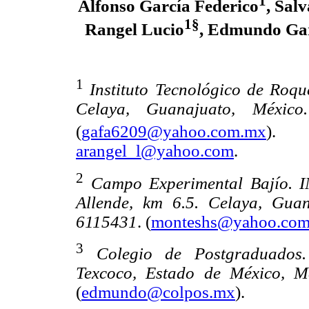
1
Alfonso García Federico
, Sal
1§
Rangel Lucio
, Edmundo Ga
1
Instituto Tecnológico de Roqu
Celaya, Guanajuato, Méxic
(
gafa6209@yahoo.com.mx
)
arangel_l@yahoo.com
.
2
Campo Experimental Bajío. I
Allende, km 6.5. Celaya, Guan
6115431
. (
monteshs@yahoo.co
3
Colegio de Postgraduados.
Texcoco, Estado de México, M
(
edmundo@colpos.mx
).