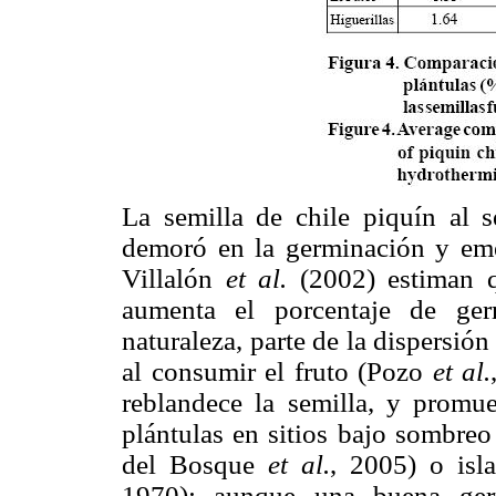
La semilla de chile piquín al s
demoró en la germinación y emer
Villalón
et al.
(2002) estiman q
aumenta el porcentaje de ge
naturaleza, parte de la dispersión
al consumir el fruto (Pozo
et al.
reblandece la semilla, y promu
plántulas en sitios bajo sombreo
del Bosque
et al.
, 2005) o isl
1970); aunque una buena germ