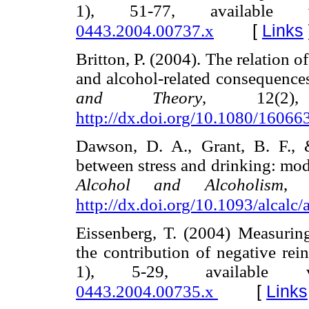
1), 51-77, availabl
[
Links
0443.2004.00737.x
Britton, P. (2004). The relation 
and alcohol-related consequence
and Theory
, 12(2),
http://dx.doi.org/10.1080/160
Dawson, D. A., Grant, B. F., 
between stress and drinking: modi
Alcohol and Alcoholism
, 
http://dx.doi.org/10.1093/alcalc
Eissenberg, T. (2004) Measurin
the contribution of negative re
1), 5-29, available
[
Links
0443.2004.00735.x