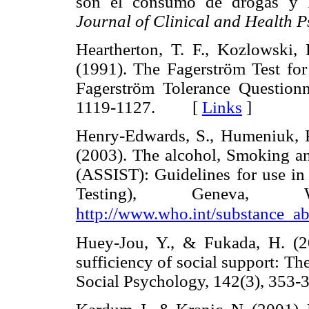
son el consumo de drogas y l
Journal of Clinical and Health 
Heartherton, T. F., Kozlowski, 
(1991). The Fagerström Test for
Fagerström Tolerance Question
1119-1127. [
Links
]
Henry-Edwards, S., Humeniuk, R
(2003). The alcohol, Smoking a
(ASSIST): Guidelines for use in 
Testing), Geneva, W
http://www.who.int/substance_ab
Huey-Jou, Y., & Fukada, H. (20
sufficiency of social support: Th
Social Psychology, 142(3), 3