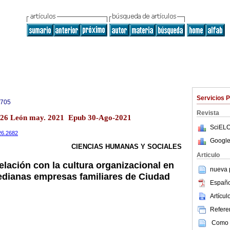
Servicios 
0705
Revista
no.26 León may. 2021 Epub 30-Ago-2021
SciELO
i26.2682
Google
CIENCIAS HUMANAS Y SOCIALES
Articulo
relación con la cultura organizacional en
nueva p
edianas empresas familiares de Ciudad
Españo
Artícu
Referen
Como c