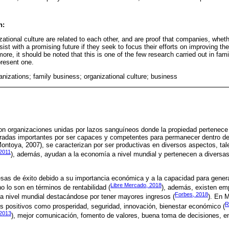
n:
zational culture are related to each other, and are proof that companies, whet
sist with a promising future if they seek to focus their efforts on improving th
ore, it should be noted that this is one of the few research carried out in f
present one.
anizations; family business; organizational culture; business
on organizaciones unidas por lazos sanguíneos donde la propiedad pertenece
deradas importantes por ser capaces y competentes para permanecer dentro de
Montoya, 2007), se caracterizan por ser productivas en diversos aspectos, t
 2011
), además, ayudan a la economía a nivel mundial y pertenecen a diversas
sas de éxito debido a su importancia económica y a la capacidad para gene
Libre Mercado, 2018
 lo son en términos de rentabilidad (
), además, existen em
Forbes, 2018
a nivel mundial destacándose por tener mayores ingresos (
). En 
R
s positivos como prosperidad, seguridad, innovación, bienestar económico (
2013
), mejor comunicación, fomento de valores, buena toma de decisiones, ent