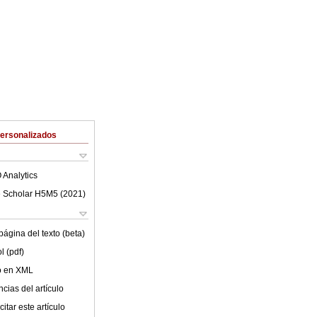
Personalizados
 Analytics
 Scholar H5M5 (
2021
)
ágina del texto (beta)
l (pdf)
lo en XML
cias del artículo
itar este artículo