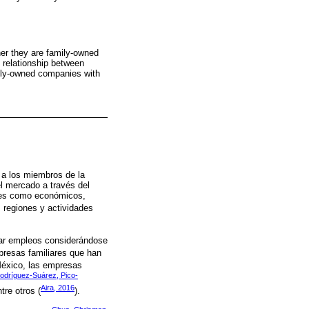
her they are family-owned
e relationship between
amily-owned companies with
 a los miembros de la
l mercado a través del
ales como económicos,
 regiones y actividades
rar empleos considerándose
presas familiares que han
México, las empresas
odríguez-Suárez, Pico-
Aira, 2016
re otros (
).