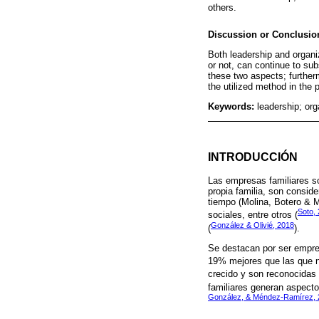
others.
Discussion or Conclusio
Both leadership and organi
or not, can continue to sub
these two aspects; furtherm
the utilized method in the 
Keywords:
leadership; org
INTRODUCCIÓN
Las empresas familiares s
propia familia, son consi
tiempo (Molina, Botero & 
Soto,
sociales, entre otros (
González & Olivié, 2018
(
).
Se destacan por ser empre
19% mejores que las que no
crecido y son reconocidas 
familiares generan aspecto
González, & Méndez-Ramírez, 