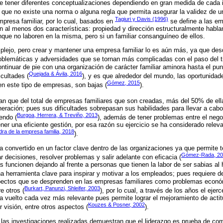
e tener diferentes conceptualizaciones dependiendo en gran medida de cada 
ue no existe una norma o alguna regla que permita asegurar la validez de u
Tagiuri y Davis (1996)
mpresa familiar, por lo cual, basados en
se define a las em
 al menos dos características: propiedad y dirección estructuralmente hablan
que no laboren en la misma, pero si un familiar consanguíneo de ellos.
lejo, pero crear y mantener una empresa familiar lo es aún más, ya que des
oblemáticas y adversidades que se tornan más complicadas con el paso del t
tinuar de pie con una organización de carácter familiar aminora hasta el pu
Quejada & Ávila, 2016
cultades (
), y es que alrededor del mundo, las oportunidad
Gómez, 2015
n este tipo de empresas, son bajas (
).
an que del total de empresas familiares que son creadas, más del 50% de ella
eración; pues sus dificultades sobrepasan sus habilidades para llevar a cab
Burgoa, Herrera, & Treviño, 2013
endo (
), además de tener problemas entre el negoc
ener una eficiente gestión, por esa razón su ejercicio se ha considerado relev
ra de la empresa familia, 2018
).
ha convertido en un factor clave dentro de las organizaciones ya que permite
Gómez-Rada, 20
 decisiones, resolver problemas y salir adelante con eficacia (
 funcionen dejando al frente a personas que tienen la labor de ser sabias al 
a herramienta clave para inspirar y motivar a los empleados; pues requiere de
spectos que se desprenden en las empresas familiares como problemas econ
Burkart, Panunzi, Shleifer, 2003
e otros (
), por lo cual, a través de los años el ejerc
a vuelto cada vez más relevante pues permite lograr el mejoramiento de acti
Kouzes & Posner, 2002
 visión, entre otros aspectos (
).
y las investigaciones realizadas demuestran que el liderazgo es prueba de comp