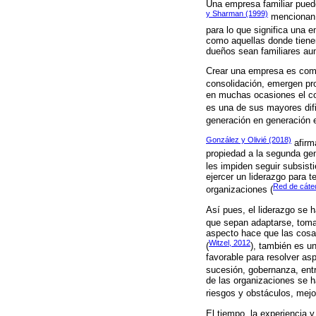
Una empresa familiar pued
y Sharman (1999)
mencionan q
para lo que significa una e
como aquellas donde tienen
dueños sean familiares aun
Crear una empresa es comp
consolidación, emergen pr
en muchas ocasiones el con
es una de sus mayores difi
generación en generación e
González y Olivié (2018)
afirm
propiedad a la segunda gen
les impiden seguir subsisti
ejercer un liderazgo para t
Red de cáted
organizaciones (
Así pues, el liderazgo se 
que sepan adaptarse, tomar
aspecto hace que las cosas
Witzel, 2012
(
), también es un
favorable para resolver a
sucesión, gobernanza, entr
de las organizaciones se h
riesgos y obstáculos, mejor
El tiempo, la experiencia 