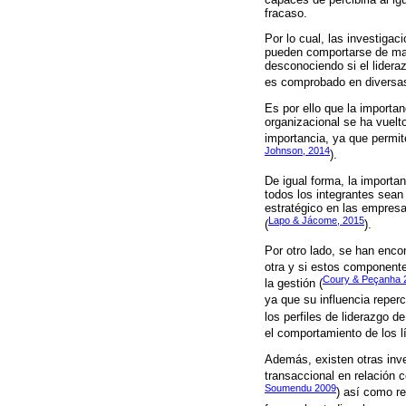
fracaso.
Por lo cual, las investiga
pueden comportarse de man
desconociendo si el liderazg
es comprobado en diversas
Es por ello que la importan
organizacional se ha vuelt
importancia, ya que permit
Johnson, 2014
).
De igual forma, la importan
todos los integrantes sean
estratégico en las empresa
Lapo & Jácome, 2015
(
).
Por otro lado, se han encon
otra y si estos componente
Coury & Peçanha 
la gestión (
ya que su influencia reper
los perfiles de liderazgo d
el comportamiento de los l
Además, existen otras inve
transaccional en relación c
Soumendu 2009
) así como re