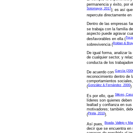
permanencia y éxito, por el
Sotomayor, 2017
); es así qu
repercute directamente en 
Dentro de las empresas fami
se trabaja con la familia d
aspecto puede agravar cual
Toca 
desfavorables en ella (
Roldan & Bray
sobrevivencia (
De igual forma, analizar l
de cualquier sector, y rel
conducta de los trabajador
García (200
De acuerdo con
reconocimiento dentro de l
comportamientos sociales, c
González & Fernández, 2000
(
)
Siliceo, Ca
Es por ello, que
líderes son quienes deben 
lealtad y confianza en sus
motivadores; también, debe
Pirela, 2010
(
).
Boada, Vallejo y Ma
Así pues,
decir que se encuentra en 
capaces de percibirla al ig