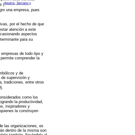
Aguirre, Serrano y
s (
ligro una empresa, pues
tivas, por el hecho de que
restar atención a este
 ocasionando aspectos
determinante para su
s empresas de todo tipo y
e permite comprender la
mbólicos y de
 de supervisión y
, tradiciones, entre otros
).
considerados como los
ogrando la productividad,
os, inspiradores y
 quienes la construyen
de las organizaciones, es
stán dentro de la misma son
pleta también, llevándola al