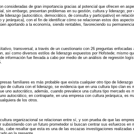
n consideradas de gran importancia gracias al potencial que ofrecen en aspec
al, sin embargo, presentan problemas en su gestión, cultura y liderazgo; por e
 de liderazgo (autocrático, democrático, de consulta y participativo) en relació
 y jerárquica), con el fin de identificar cómo se relacionan estos dos aspecto
núen aportando a la economía, siendo rentables, favoreciendo su permanenci
itativo, transversal, a través de un cuestionario con 26 preguntas enfocadas a
, así como diversos estilos de liderazgo expuestos por Hofstede; mismo qu
de información fue llevada a cabo por medio de un análisis de regresión logís
.
resas familiares es más probable que exista cualquier otro tipo de liderazgo 
tipo de cultura con el liderazgo, se evidencia que en una cultura tipo clan es
que uno autocrático, además, cuando prevalece una cultura tipo mercado es 
e uno autocrático, en contraparte, en una empresa con cultura jerárquica, es 
ualquiera de los otros.
 cultura organizacional se relacionan entre sí, y son prueba de que las empre
ir subsistiendo con un futuro prometedor si buscan centrar sus esfuerzos en me
s, cabe resaltar que esta es una de las escazas investigaciones realizadas
izado en la presente.