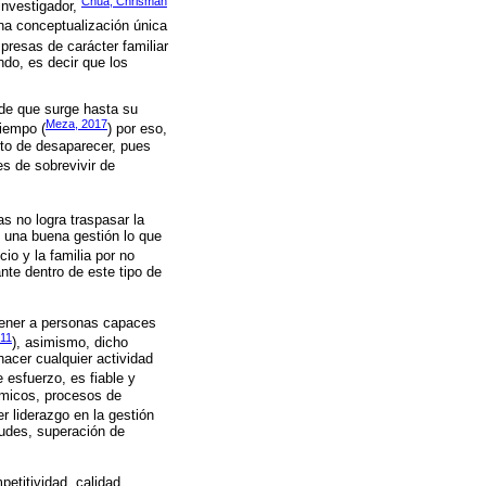
Chua, Chrisman
investigador,
na conceptualización única
presas de carácter familiar
do, es decir que los
de que surge hasta su
Meza, 2017
iempo (
) por eso,
nto de desaparecer, pues
es de sobrevivir de
s no logra traspasar la
o una buena gestión lo que
io y la familia por no
ante dentro de este tipo de
 tener a personas capaces
11
), asimismo, dicho
hacer cualquier actividad
 esfuerzo, es fiable y
ómicos, procesos de
er liderazgo en la gestión
tudes, superación de
etitividad, calidad,