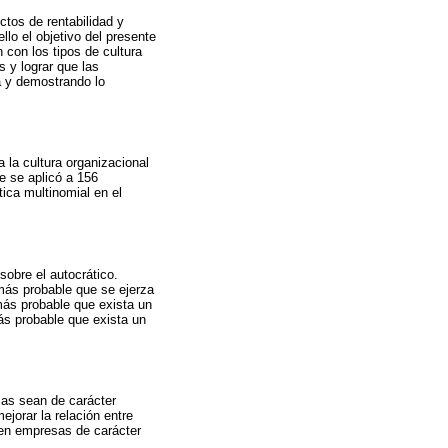
tos de rentabilidad y
llo el objetivo del presente
n con los tipos de cultura
s y lograr que las
a y demostrando lo
 la cultura organizacional
e se aplicó a 156
tica multinomial en el
sobre el autocrático.
 más probable que se ejerza
más probable que exista un
más probable que exista un
sas sean de carácter
jorar la relación entre
 en empresas de carácter