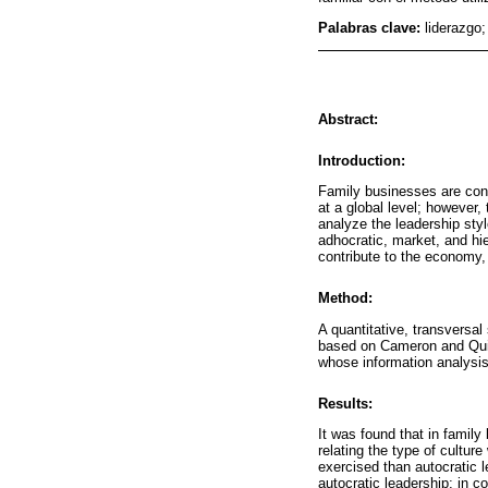
Palabras clave:
liderazgo;
Abstract:
Introduction:
Family businesses are consi
at a global level; however,
analyze the leadership style
adhocratic, market, and hie
contribute to the economy,
Method:
A quantitative, transversal
based on Cameron and Quinn
whose information analysis
Results:
It was found that in family
relating the type of culture
exercised than autocratic l
autocratic leadership; in c