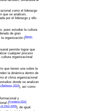
zacional como el liderazgo
n que se analicen,
ada por el liderazgo y ello
o, pues estudiar la cultura
iderado de gran
Stone-
 la organización (
sarial permite lograr que
lizar cualquier proceso
 cultura organizacional
cto que tienen una sobre la
nden la dinámica dentro de
omo el clima organizacional
 estudios donde se analizan
& Barbosa, 2015
), así como
sformacional y
Frontiera 2010
ional (
;
& Ofori 2009
), de igual