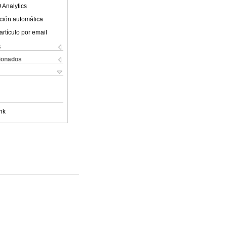
 Analytics
ción automática
artículo por email
s
cionados
nk