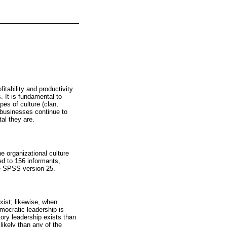
itability and productivity
. It is fundamental to
pes of culture (clan,
y businesses continue to
al they are.
e organizational culture
d to 156 informants,
re SPSS version 25.
exist; likewise, when
democratic leadership is
tory leadership exists than
likely than any of the