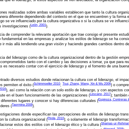
ciones realizadas sobre ambas variables establecen que tanto la cultura organi
era diferente dependiendo del contexto en el que se encuentren y la forma e
o se ve influenciado por la cultura organizativa o si la cultura se ve influenci
León, 2001
 investigaciones (
).
cia de comprender la relevante aportación que trae consigo el presente estudi
o fundamental en las empresas y analizar los estilos de liderazgo se ha cons
e ir más allá tendiendo una gran visión y haciendo grandes cambios dentro de
cia del liderazgo como de la cultura organizacional dentro de la gestión empre
 comprometidos tanto con el cambio y las decisiones a tomar, ya que para rea
s es necesario contar con el ejercicio de liderazgo y el fomento de una buena
trado diversos estudios donde relacionan la cultura con el liderazgo, el impa
Schimmoeller 2010
Tsui, Zhang, Wang, Xin & Wu 2006
s permiten el éxito (
;
) o compre
2016
), así como la relación con un solo estilo de liderazgo, y con aspectos c
Lescano, 2017
cute en el buen funcionamiento de las organizaciones (
); también
Espinoza, Contreras 
e diferentes lugares y conocer si hay diferencias culturales (
Taormina 2008
íderes (
).
stigaciones donde especifican las percepciones de estilos de liderazgo tran
Pirela, 2010
on la cultura organizacional (
); o solamente el liderazgo transformac
Shamas-ur-Rehman 
lacionar estos dos estilos con el liderazgo ético y la cultura (
Howard, 2006