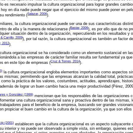
lo es necesario impulsar la cultura organizacional para lograr grandes cambio
e hoy en día nadie puede negar que el ejercicio del mismo puede poner en pe
Salazar, 2006
su rendimiento (
).
liares, la cultura organizacional puede ser una de sus características distin
Bastar, 2006
entro de ella y la manera de relacionarse (
), es por ello que de no p
quier situación dentro de la organización, repercutiendo en los resultados y
& Carrillo, 2009
), por tal razón, la cultura organizacional es también un factor 
, 2012
).
a cultura organizacional se ha considerado como un elemento sustancial en la
acionándola a las empresas de carácter familiar resulta ser fundamental ya qu
Cruz & Torres, 2014
es en este tipo de empresas (
).
6)
la cultura organizacional engloba elementos importantes como aspectos si
as mismas; permitiendo que las empresas alcanzan la calidad total, prácticas
omo la práctica de los valores, costumbres, actitudes, aprendizajes, historia
 además de lograr un buen cambio hacia una mejor productividad (Pérez, 2009
sares y González (1999)
mencionan que los responsables de las organizaciones 
fomentar una cultura organizacional sana y proactiva dentro de las mismas, l
 trabajadores para el beneficio de la empresa, buscando ser grandes visionari
n propiciar el buen cambio en la cultura de la organización, ya que son ellos
cip (2001)
establecen que la cultura organizacional es un aspecto subyacente 
su interior y no puede ser observado a simple vista, sin embargo, quienes e
ual que el liderazgo, si estos aspectos se ven afectados, la organización com