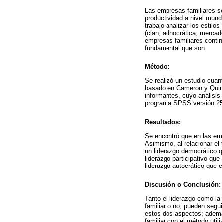
Las empresas familiares so
productividad a nivel mundi
trabajo analizar los estilos
(clan, adhocrática, mercado
empresas familiares conti
fundamental que son.
Método:
Se realizó un estudio cuant
basado en Cameron y Quinn
informantes, cuyo análisis 
programa SPSS versión 25
Resultados:
Se encontró que en las emp
Asimismo, al relacionar el 
un liderazgo democrático 
liderazgo participativo qu
liderazgo autocrático que c
Discusión o Conclusión:
Tanto el liderazgo como la
familiar o no, pueden segu
estos dos aspectos; ademá
familiar con el método util