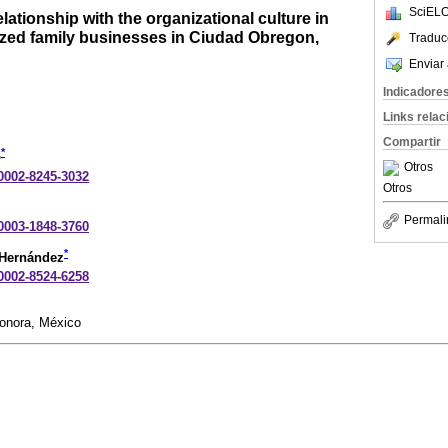
SciELO
lationship with the organizational culture in
zed family businesses in Ciudad Obregon,
Traduc
Enviar 
Indicadore
Links rela
Compartir
*
o
Otros
-0002-8245-3032
Otros
Permali
-0003-1848-3760
*
-Hernández
-0002-8524-6258
Sonora, México