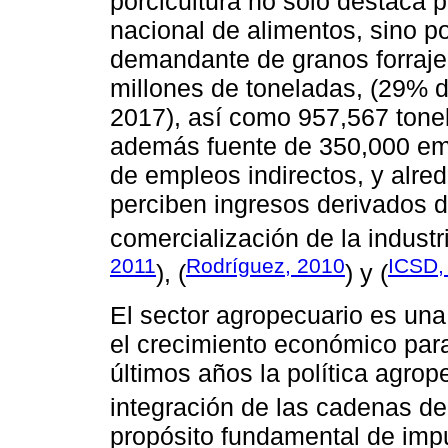
porcicultura no solo destaca p
nacional de alimentos, sino po
demandante de granos forraj
millones de toneladas, (29% 
2017), así como 957,567 tone
además fuente de 350,000 emp
de empleos indirectos, y alred
perciben ingresos derivados de
comercialización de la industr
2011
Rodríguez, 2010
ICSD,
), (
) y (
El sector agropecuario es una
el crecimiento económico par
últimos años la política agrop
integración de las cadenas de 
propósito fundamental de imp