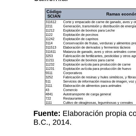
Código
Ramas econó
SCIAN
311612
Corte y empacado de carne de ganado, aves y ot
2211
Generación, transmisión y distribución de energía
11212
Explotación de bovinos para Leche
1122
Explotación de porcinos
11242
Explotación de caprinos
3114
Conservación de frutas, verduras y alimentos pr
311513
Elaboración de derivados y fermentos lácteos
311611
Matanza de ganado, aves y otros animales comes
3253
Fabricación de fertilizantes, pesticidas y otros a
11211
Explotación de bovinos para carne
11232
Explotación avícola para producción de carne
11231
Explotación avícola para producción de huevo
5511
Corporativos
3252
Fabricación de resinas y hules sintéticos, y fibra
511
Servicios de información masiva de imagen, voz y
3111
Elaboración de alimentos para animales
43
Comercio
4841
Autotransporte de carga general
722
Restaurantes
1111
Cultivo de oleaginosas, leguminosas y cereales
Fuente:
Elaboración propia co
B.C., 2014.