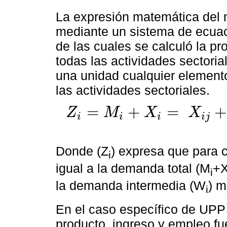
La expresión matemática del 
mediante un sistema de ecuac
de las cuales se calculó la pr
todas las actividades sectori
una unidad cualquier element
las actividades sectoriales.
=
+
=
Z
M
X
X
i
i
i
i
j
Z
i
=
M
i
+
X
i
=
X
i
j
+
Y
i
=
W
i
+
Y
i
(
i
=
1
…
n
)
Donde (Z
) expresa que para c
i
igual a la demanda total (M
+
i
la demanda intermedia (W
) m
i
En el caso específico de UPP 
producto, ingreso y empleo fu