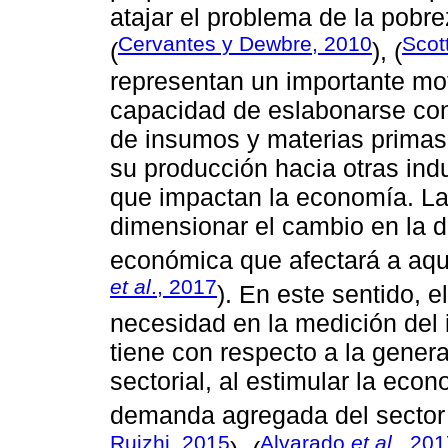
atajar el problema de la pobr
Cervantes y Dewbre, 2010
Scot
(
), (
representan un importante mot
capacidad de eslabonarse con
de insumos y materias primas
su producción hacia otras indu
que impactan la economía. La 
dimensionar el cambio en la 
económica que afectará a aque
et al
., 2017
). En este sentido, e
necesidad en la medición del
tiene con respecto a la gener
sectorial, al estimular la eco
demanda agregada del sector 
Ruizhi, 2015
Alvarado
et al
., 20