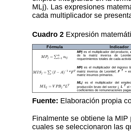
MLj). Las expresiones matemát
cada multiplicador se present
Cuadro 2
Expresión matemátic
Fórmula
Indicador
MPj
es el multiplicador del producto,
de la matriz inversa de Leontie
n
=
∑
M
M
P
P
j
=
∑
i
=
1
n
α
i
j
α
j
i
j
=
1
i
requerimientos totales de cada activi
MPj
es el multiplicador del ingreso t
T
−
1
matriz inversa de Leontief,
F
= es
T
=
(
−
)
∑
*
M
M
I
S
I
j
S
=
∑
(
I
-
A
)
-
1
*
F
I
T
A
F
j
matriz insumos primarios.
MLj
es el multiplicador del empl
T
=
T
*
producción bruto del sector j,
L
el
M
M
L
L
j
=
V
P
B
j
V
*
L
P
T
B
L
j
j
coeficientes de remuneraciones pagad
Fuente:
Elaboración propia co
Finalmente se obtiene la MIP
cuales se seleccionaron las 