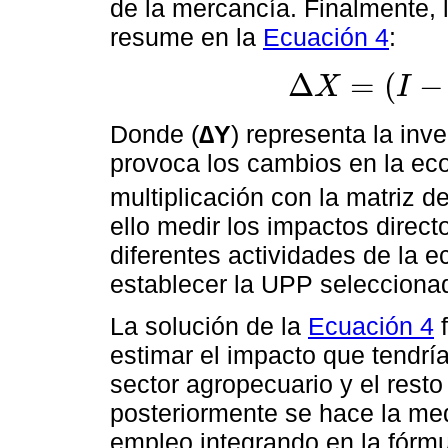
de la mercancía. Finalmente, 
resume en la
Ecuación 4
:
Δ
=
(
−
X
I
∆
X
=
(
I
-
A
)
-
1
Y
*
M
P
j
Donde (
∆Y
) representa la inv
provoca los cambios en la eco
multiplicación con la matriz de
ello medir los impactos direct
diferentes actividades de la e
establecer la UPP selecciona
La solución de la
Ecuación 4
f
estimar el impacto que tendría
sector agropecuario y el resto
posteriormente se hace la med
empleo integrando en la fórmul