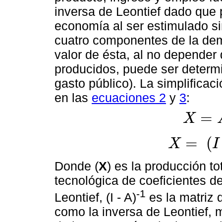
inversa de Leontief dado que 
economía al ser estimulado s
cuatro componentes de la dema
valor de ésta, al no depender
producidos, puede ser determ
gasto público). La simplificac
en las
ecuaciones 2
y
3
:
=
X
X
=
A
X
+
Y
=
(
X
I
X
=
(
I
-
A
)
-
1
Y
Donde (
X
) es la producción to
tecnológica de coeficientes de
-1
Leontief, (I - A)
es la matriz 
como la inversa de Leontief, 