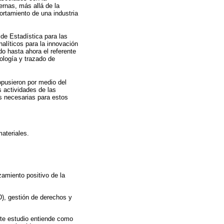
ernas, más allá de la
ortamiento de una industria
 de Estadística para las
líticos para la innovación
do hasta ahora el referente
ología y trazado de
opusieron por medio del
s actividades de las
s necesarias para estos
ateriales.
zamiento positivo de la
D), gestión de derechos y
nte estudio entiende como