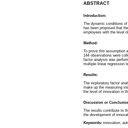
ABSTRACT
Introduction:
The dynamic conditions of 
has been proposed that ther
employees with the level o
Method:
To prove this assumption
144 observations were coll
factor analysis was performe
multiple linear regression 
Results:
The exploratory factor anal
make up the measuring inst
the level of innovation in th
Discussion or Conclusio
The results contribute to t
the development of innovat
Keywords:
innovation; au