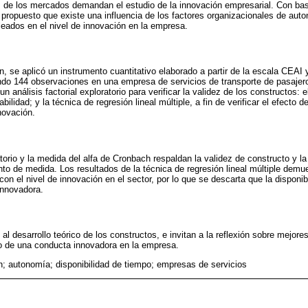
 de los mercados demandan el estudio de la innovación empresarial. Con base
a propuesto que existe una influencia de los factores organizacionales de aut
eados en el nivel de innovación en la empresa.
n, se aplicó un instrumento cuantitativo elaborado a partir de la escala CEAI 
144 observaciones en una empresa de servicios de transporte de pasajeros
un análisis factorial exploratorio para verificar la validez de los constructos: 
abilidad; y la técnica de regresión lineal múltiple, a fin de verificar el efecto d
novación.
ratorio y la medida del alfa de Cronbach respaldan la validez de constructo y la
o de medida. Los resultados de la técnica de regresión lineal múltiple demue
on el nivel de innovación en el sector, por lo que se descarta que la disponib
innovadora.
al desarrollo teórico de los constructos, e invitan a la reflexión sobre mejor
lo de una conducta innovadora en la empresa.
n; autonomía; disponibilidad de tiempo; empresas de servicios