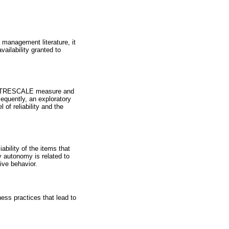
management literature, it
ailability granted to
e ENTRESCALE measure and
equently, an exploratory
 of reliability and the
bility of the items that
y autonomy is related to
tive behavior.
ness practices that lead to