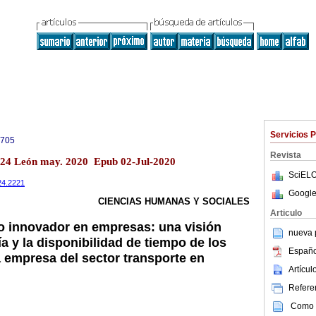
Servicios 
0705
Revista
o.24 León may. 2020 Epub 02-Jul-2020
SciELO
i24.2221
Google
CIENCIAS HUMANAS Y SOCIALES
Articulo
o innovador en empresas: una visión
nueva p
a y la disponibilidad de tiempo de los
Españo
empresa del sector transporte en
Artícu
Referen
Como c