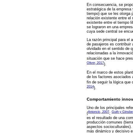
En consecuencia, se propon
estratégica de la empresa y
tiempo) que se les otorga pa
relación existente entre el
existente entre el tiempo l
se lograron en una empresa
cuya sede central se encue
La razón principal para el
de pasajeros es contribuir
olvidado en el sentido de 
relacionadas a la innovaci
situación que se hace pres
Oliver, 2017
).
En el marco de estos plant
de los factores asociados a
fin de seguir la lógica q
2014
).
Comportamiento inno
Uno de los principales re
Antoncic, 2007
Guth y Ginsbe
(
;
es el resultado de una com
producción comunes (tierra
aspectos socioculturales).
más dinámico y decisivo e