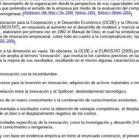
el desempeño de la organización desde la perspectiva de sus capacidades int
 que pretendía el estudio de la empresa por medio de la evaluación del comp
Hoskisson, Hitt, Wan y Yiu, 1999
Nelson, 1991
Nelson y Winter, 2002
homogéneas (
;
;
).
rganización para la Cooperación y el Desarrollo Económico (OCDE) y la Oficina
OSTAT), en respuesta al aumento en el desarrollo de modelos y marcos ana
l, elaboraron por primera vez en 1992 el Manual de Oslo, el cual ha simboliza
ia de innovación empresarial, sobre todo en cuanto a la conceptualización, tip
DE, 2005
).
ión a tal dimensión es vasta. No obstante, la OCDE y el EUROSTAT (2005) pr
ión amplia al término “innovación”, que involucra los cambios previstos en la
a la mejora de sus resultados, resaltando en el mismo algunas característica
 innovación con la incertidumbre.
ursos para la inversión en innovación; adquisición de activos materiales o inm
 relación entre la innovación y el
Spillover
; desbordamiento tecnológico.
uso de un nuevo conocimiento o la combinación de conocimientos existentes.
orientada a resultados como la obtención de ventajas competitivas, el despla
 un bien o el desplazamiento negativo de los costos.
tividades específicas de la innovación, como la investigación y desarrollo (I+
l conocimiento o reingeniería.
r y con base en evidencia empírica en torno al enunciado constructo, el prese