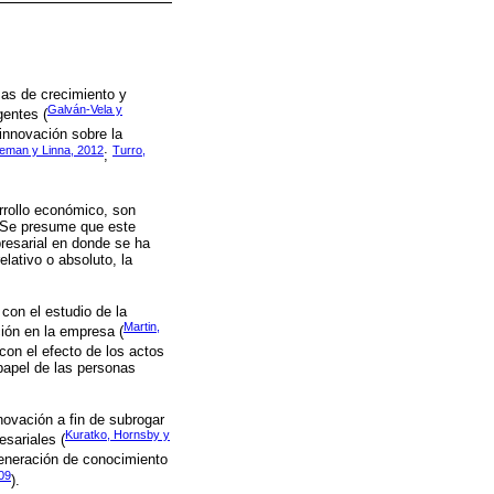
mas de crecimiento y
Galván-Vela y
entes (
 innovación sobre la
eman y Linna, 2012
Turro,
;
rrollo económico, son
. Se presume que este
resarial en donde se ha
elativo o absoluto, la
 con el estudio de la
Martin,
ión en la empresa (
con el efecto de los actos
papel de las personas
nnovación a fin de subrogar
Kuratko, Hornsby y
esariales (
 generación de conocimiento
09
).