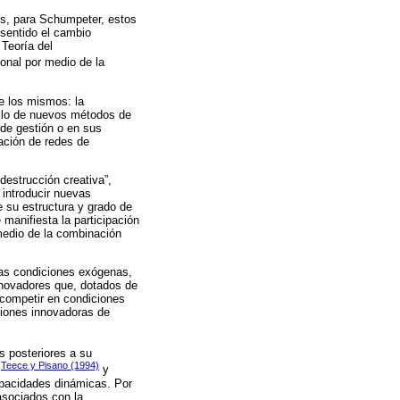
s, para Schumpeter, estos
sentido el cambio
Teoría del
onal por medio de la
e los mismos: la
ollo de nuevos métodos de
 de gestión o en sus
ación de redes de
estrucción creativa”,
 introducir nuevas
 su estructura y grado de
 manifiesta la participación
 medio de la combinación
las condiciones exógenas,
nnovadores que, dotados de
 competir en condiciones
ciones innovadoras de
s posteriores a su
Teece y Pisano (1994)
y
y
apacidades dinámicas. Por
asociados con la