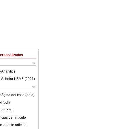
Personalizados
 Analytics
 Scholar H5M5 (
2021
)
ágina del texto (beta)
l (pdf)
lo en XML
cias del artículo
itar este artículo