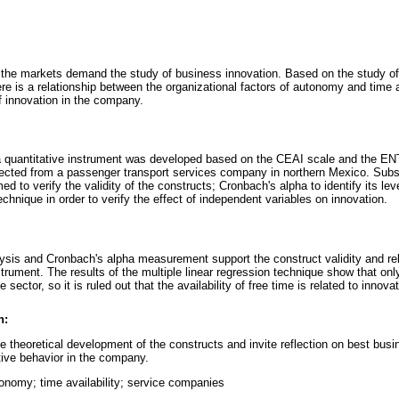
the markets demand the study of business innovation. Based on the study of 
e is a relationship between the organizational factors of autonomy and time av
f innovation in the company.
 a quantitative instrument was developed based on the CEAI scale and th
ected from a passenger transport services company in northern Mexico. Subs
d to verify the validity of the constructs; Cronbach's alpha to identify its level
technique in order to verify the effect of independent variables on innovation.
ysis and Cronbach's alpha measurement support the construct validity and relia
rument. The results of the multiple linear regression technique show that onl
e sector, so it is ruled out that the availability of free time is related to innova
n:
he theoretical development of the constructs and invite reflection on best busi
ive behavior in the company.
tonomy; time availability; service companies