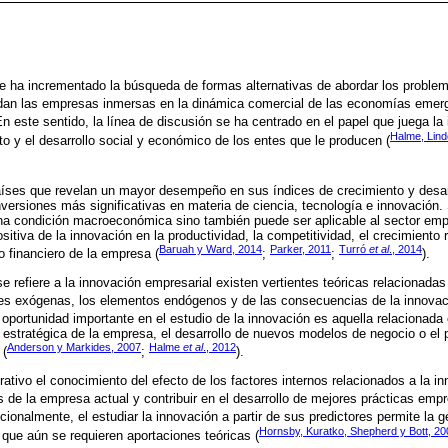
e ha incrementado la búsqueda de formas alternativas de abordar los proble
an las empresas inmersas en la dinámica comercial de las economías emerg
En este sentido, la línea de discusión se ha centrado en el papel que juega la
Halme, Lind
to y el desarrollo social y económico de los entes que le producen (
países que revelan un mayor desempeño en sus índices de crecimiento y desa
inversiones más significativas en materia de ciencia, tecnología e innovación
a condición macroeconómica sino también puede ser aplicable al sector emp
sitiva de la innovación en la productividad, la competitividad, el crecimiento r
Baruah y Ward, 2014
Parker, 2011
Turró
et al
., 2014
lo financiero de la empresa (
;
;
).
e refiere a la innovación empresarial existen vertientes teóricas relacionadas
ones exógenas, los elementos endógenos y de las consecuencias de la innovac
e oportunidad importante en el estudio de la innovación es aquella relacionada 
a estratégica de la empresa, el desarrollo de nuevos modelos de negocio o el 
Anderson y Markides, 2007
Halme
et al
., 2012
 (
;
).
erativo el conocimiento del efecto de los factores internos relacionados a la i
 de la empresa actual y contribuir en el desarrollo de mejores prácticas empr
icionalmente, el estudiar la innovación a partir de sus predictores permite la
Hornsby, Kuratko, Shepherd y Bott, 20
 que aún se requieren aportaciones teóricas (