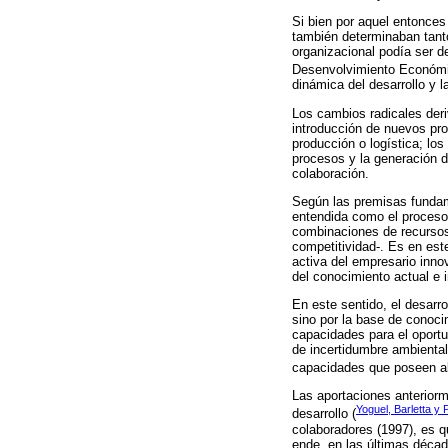
Si bien por aquel entonce
también determinaban tant
organizacional podía ser 
Desenvolvimiento Económ
dinámica del desarrollo y 
Los cambios radicales deri
introducción de nuevos pro
producción o logística; lo
procesos y la generación d
colaboración.
Según las premisas fundam
entendida como el proceso 
combinaciones de recursos 
competitividad-. Es en este
activa del empresario inno
del conocimiento actual e 
En este sentido, el desarr
sino por la base de conoc
capacidades para el oport
de incertidumbre ambiental
capacidades que poseen al
Las aportaciones anteriorm
Yoguel, Barletta y 
desarrollo (
colaboradores (1997), es 
ende, en las últimas décad