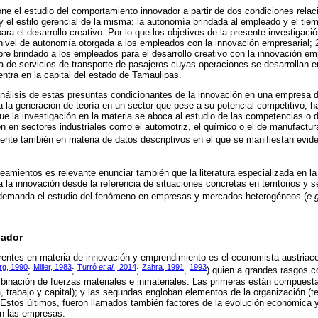
e el estudio del comportamiento innovador a partir de dos condiciones relac
 el estilo gerencial de la misma: la autonomía brindada al empleado y el tiemp
ra el desarrollo creativo. Por lo que los objetivos de la presente investigación
 nivel de autonomía otorgada a los empleados con la innovación empresarial; 2) 
ibre brindado a los empleados para el desarrollo creativo con la innovación e
 de servicios de transporte de pasajeros cuyas operaciones se desarrollan e
ntra en la capital del estado de Tamaulipas.
 análisis de estas presuntas condicionantes de la innovación en una empresa d
 a la generación de teoría en un sector que pese a su potencial competitivo, h
que la investigación en la materia se aboca al estudio de las competencias o
ón en sectores industriales como el automotriz, el químico o el de manufact
ente también en materia de datos descriptivos en el que se manifiestan evide
eamientos es relevante enunciar también que la literatura especializada en la
 la innovación desde la referencia de situaciones concretas en territorios y s
ue demanda el estudio del fenómeno en empresas y mercados heterogéneos (
e.
vador
ferentes en materia de innovación y emprendimiento es el economista austri
rg, 1990
Miller, 1983
Turró
et al
., 2014
Zahra, 1991
1993
;
;
;
,
) quien a grandes rasgos c
binación de fuerzas materiales e inmateriales. Las primeras están compuesta
, trabajo y capital); y las segundas engloban elementos de la organización (t
 Estos últimos, fueron llamados también factores de la evolución económica 
n las empresas.