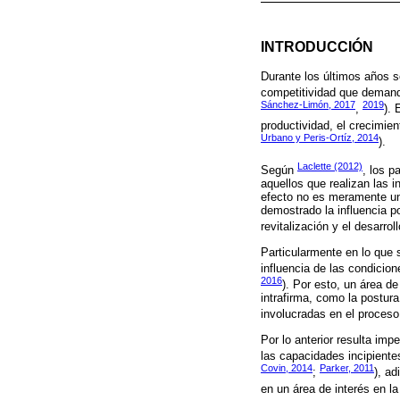
INTRODUCCIÓN
Durante los últimos años s
competitividad que demand
Sánchez-Limón, 2017
2019
,
). 
productividad, el crecimien
Urbano y Peris-Ortíz, 2014
).
Laclette (2012)
Según
, los 
aquellos que realizan las 
efecto no es meramente un
demostrado la influencia po
revitalización y el desarrol
Particularmente en lo que s
influencia de las condici
2016
). Por esto, un área d
intrafirma, como la postur
involucradas en el proceso
Por lo anterior resulta imp
las capacidades incipientes
Covin, 2014
Parker, 2011
;
), ad
en un área de interés en la