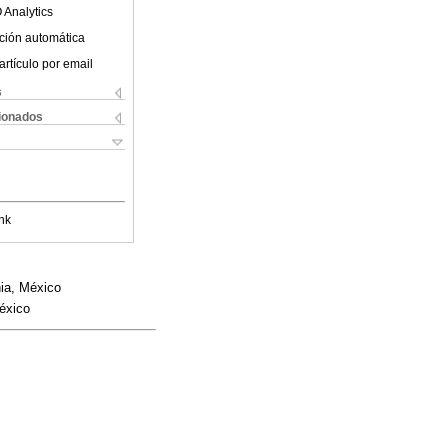
 Analytics
ción automática
artículo por email
s
cionados
nk
nia, México
éxico