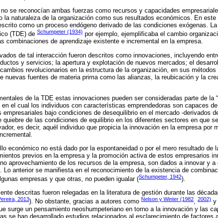
s no se reconocían ambas fuerzas como recursos y capacidades empresariale
o la naturaleza de la organización como sus resultados económicos. En este 
descrito como un proceso endógeno derivado de las condiciones exógenas. La 
Schumpeter (1934)
ico (TDE) de
por ejemplo, ejemplificaba el cambio organizaci
las combinaciones de aprendizaje existente e incremental en la empresa.
vados de tal interacción fueron descritos como innovaciones, incluyendo entr
ductos y servicios; la apertura y explotación de nuevos mercados; el desarr
s cambios revolucionarios en la estructura de la organización, en sus métodos
e nuevas fuentes de materia prima como las alianzas, la reubicación y la cre
entales de la TDE estas innovaciones pueden ser consideradas parte de la “d
en el cual los individuos con características emprendedoras son capaces de
empresariales bajo condiciones de desequilibrio en el mercado -derivados de
 quiebre de las condiciones de equilibrio en los diferentes sectores en que se
vador, es decir, aquél individuo que propicia la innovación en la empresa por
incremental.
ollo económico no está dado por la espontaneidad o por el mero resultado de 
imientos previos en la empresa y la promoción activa de estos empresarios i
uno aprovechamiento de los recursos de la empresa, son dados a innovar y a
. Lo anterior se manifiesta en el reconocimiento de la existencia de combina
Schumpeter, 1942
gunas empresas y que otras, no pueden igualar (
).
ente descritas fueron relegadas en la literatura de gestión durante las década
Pereira, 2013
Nelson y Winter (1982
2002)
). No obstante, gracias a autores como
,
que surge un pensamiento neoshumpeteriano en torno a la innovación y las c
as se han desarrollado estudios relacionados al esclarecimiento de factores 