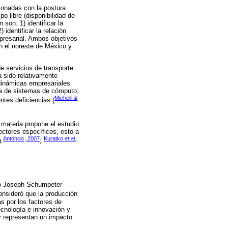
ionadas con la postura
o libre (disponibilidad de
 son: 1) identificar la
identificar la relación
mpresarial. Ambos objetivos
n el noreste de México y
e servicios de transporte
a sido relativamente
 dinámicas empresariales
ura de sistemas de cómputo;
Michelli &
ntes deficiencias (
 materia propone el estudio
ectores específicos, esto a
Antoncic, 2007
Kuratko
et al
.,
g.
;
aco Joseph Schumpeter
onsideró que la producción
s por los factores de
ecnología e innovación y
y representan un impacto