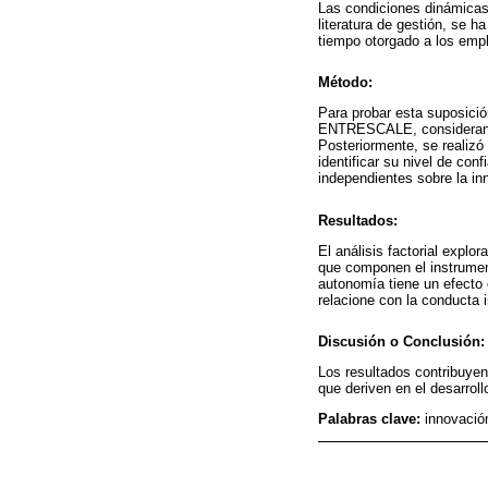
Las condiciones dinámicas
literatura de gestión, se h
tiempo otorgado a los empl
Método:
Para probar esta suposició
ENTRESCALE, considerando 
Posteriormente, se realizó 
identificar su nivel de confi
independientes sobre la in
Resultados:
El análisis factorial explo
que componen el instrument
autonomía tiene un efecto c
relacione con la conducta 
Discusión o Conclusión:
Los resultados contribuyen 
que deriven en el desarrol
Palabras clave:
innovació