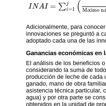
(
j
=
∑
I
N
A
I
I
N
A
I
=
∑
i
=
1
j
Innovaciones realizadas por el productor 
=
1
i
M
ximo n
á
ú
Adicionalmente, para conocer
innovaciones se preguntó a c
adoptado cada una de las inn
Ganancias económicas en la
El análisis de los beneficios
considerando la suma de todos
producción de leche de cada u
ganado, mano de obra familiar
asistencia técnica particular,
agua) y por otra parte se cons
obtenidos en la unidad de pro