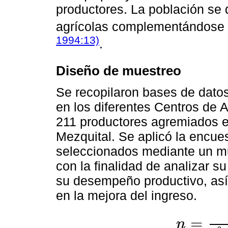
productores. La población se 
agrícolas complementándose 
1994:13)
.
Diseño de muestreo
Se recopilaron bases de datos
en los diferentes Centros de
211 productores agremiados en
Mezquital. Se aplicó la encue
seleccionados mediante un mu
con la finalidad de analizar s
su desempeño productivo, así
en la mejora del ingreso.
=
n
n
=
N
Z
2
p
q
d
2
N
-
1