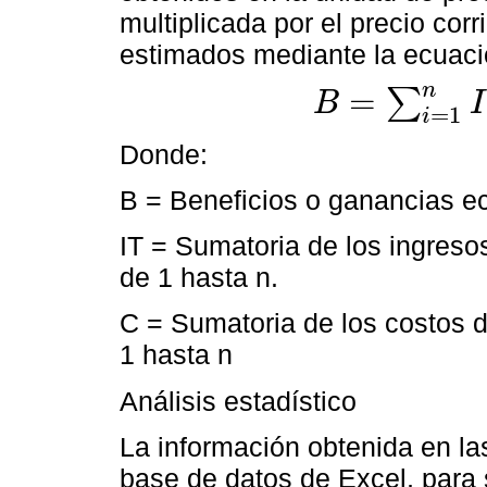
multiplicada por el precio corr
estimados mediante la ecuaci
n
=
∑
B
I
B
=
∑
i
=
1
n
I
T
-
∑
i
=
1
n
=
C
T
1
i
Donde:
B = Beneficios o ganancias e
IT = Sumatoria de los ingresos
de 1 hasta n.
C = Sumatoria de los costos d
1 hasta n
Análisis estadístico
La información obtenida en l
base de datos de Excel, para s