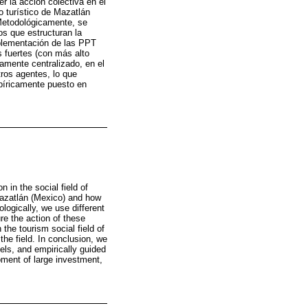
r la acción colectiva en el
o turístico de Mazatlán
 Metodológicamente, se
os que estructuran la
mplementación de las PPT
 fuertes (con más alto
amente centralizado, en el
otros agentes, lo que
mpíricamente puesto en
 in the social field of
 Mazatlán (Mexico) and how
logically, we use different
e the action of these
the tourism social field of
the field. In conclusion, we
vels, and empirically guided
lopment of large investment,