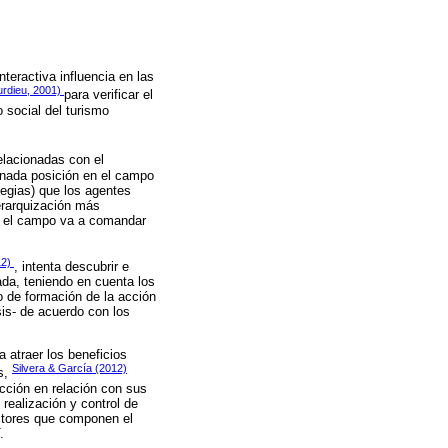
teractiva influencia en las
urdieu, 2001)
para verificar el
 social del turismo
relacionadas con el
minada posición en el campo
tegias) que los agentes
jerarquización más
 el campo va a comandar
12)
, intenta descubrir e
ada, teniendo en cuenta los
o de formación de la acción
isis- de acuerdo con los
a atraer los beneficios
Silvera & García (2012)
as,
cción en relación con sus
realización y control de
 actores que componen el
.