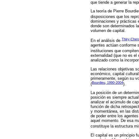
que tiende a generar la rep
La teoría de Pierre Bourdi
disposiciones que los rep
dominaciones y prácticas 
donde son determinados la 
volumen de capital.
Thiry-Cher
En el análisis de
agentes actúan conforme su
instituciones que compiten
externalidad (que no es el
analizado como la incorpor
Las relaciones objetivas so
económico, capital cultural
primeramente, según su vol
Bourdieu, 1990-2004
(
).
La posición de un determin
posición es siempre actual
analizar el acúmulo de capi
función de dicha retrospect
y momentánea, en las distan
de poder entre los agente
aquel momento. De esa mane
constituye la estructura m
El capital es un principio 