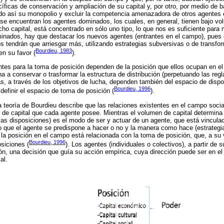
íficas de conservación y ampliación de su capital y, por otro, por medio de b
o así su monopolio y excluir la competencia amenazadora de otros agentes 
2) se encuentran los agentes dominados, los cuales, en general, tienen bajo vo
ho capital, está concentrado en sólo uno tipo, lo que nos es suficiente para 
ominados, hay que destacar los nuevos agentes (entrantes en el campo), pues
os tendrán que arriesgar más, utilizando estrategias subversivas o de transfo
Bourdieu, 1983
en su favor (
).
ntes para la toma de posición dependen de la posición que ellos ocupan en e
ina a conservar o trasformar la estructura de distribución (perpetuando las regl
s, a través de los objetivos de lucha, dependen también del espacio de dispo
Bourdieu, 1996
 definir el espacio de toma de posición (
).
a teoría de Bourdieu describe que las relaciones existentes en el campo soci
 de capital que cada agente posee. Mientras el volumen de capital determina 
las disposiciones) es el modo de ser y actuar de un agente, que está vincula
lo que el agente se predispone a hacer o no y la manera como hace (estrategia
 la posición en el campo está relacionada con la toma de posición, que, a su
Bourdieu, 1996
osiciones (
). Los agentes (individuales o colectivos), a partir de 
ón, una decisión que guía su acción empírica, cuya dirección puede ser en el 
al.