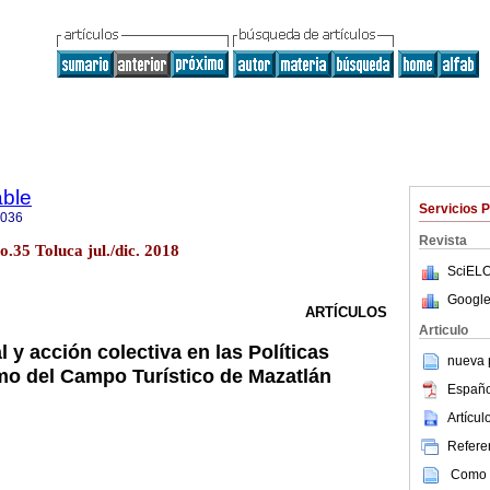
able
Servicios 
9036
Revista
o.35 Toluca jul./dic. 2018
SciELO
Google
ARTÍCULOS
Articulo
 y acción colectiva en las Políticas
nueva p
mo del Campo Turístico de Mazatlán
Españo
Artícu
Referen
Como c