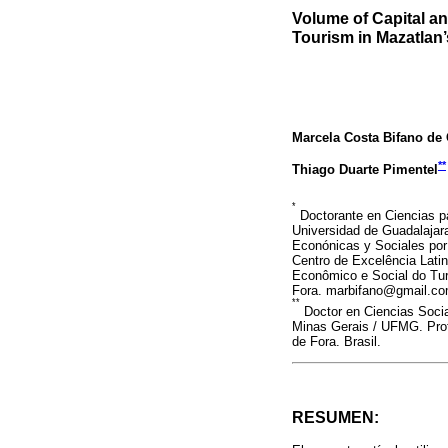
Volume of Capital and
Tourism in Mazatlan’
Marcela Costa Bifano de 
**
Thiago Duarte Pimentel
*
Doctorante en Ciencias par
Universidad de Guadalajara
Econónicas y Sociales por
Centro de Excelência Lati
Econômico e Social do Tur
Fora. marbifano@gmail.c
**
Doctor en Ciencias Socia
Minas Gerais / UFMG. Prof
de Fora. Brasil.
RESUMEN: