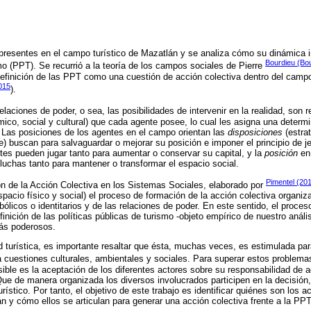
 presentes en el campo turístico de Mazatlán y se analiza cómo su dinámica in
Bourdieu (Bo
smo (PPT). Se recurrió a la teoría de los campos sociales de Pierre
efinición de las PPT como una cuestión de acción colectiva dentro del campo
015
).
relaciones de poder, o sea, las posibilidades de intervenir en la realidad, son 
ico, social y cultural) que cada agente posee, lo cual les asigna una deter
 Las posiciones de los agentes en el campo orientan las
disposiciones
(estra
te) buscan para salvaguardar o mejorar su posición e imponer el principio de 
ntes pueden jugar tanto para aumentar o conservar su capital, y la
posición
en
luchas tanto para mantener o transformar el espacio social.
Pimentel (20
n de la Acción Colectiva en los Sistemas Sociales, elaborado por
spacio físico y social) el proceso de formación de la acción colectiva organiz
ólicos o identitarios y de las relaciones de poder. En este sentido, el proces
definición de las políticas públicas de turismo -objeto empírico de nuestro anál
más poderosos.
d turística, es importante resaltar que ésta, muchas veces, es estimulada par
 cuestiones culturales, ambientales y sociales. Para superar estos problem
ble es la aceptación de los diferentes actores sobre su responsabilidad de a
ue de manera organizada los diversos involucrados participen en la decisión, 
urístico. Por tanto, el objetivo de este trabajo es identificar quiénes son los
n y cómo ellos se articulan para generar una acción colectiva frente a la PPT