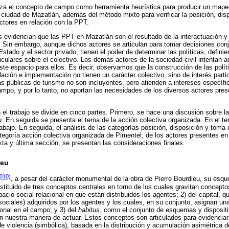
za el concepto de campo como herramienta heurística para producir un mapeo 
la ciudad de Mazatlán, además del método mixto para verificar la posición, dis
actores en relación con la PPT.
 evidencian que las PPT en Mazatlán son el resultado de la interactuación y 
l. Sin embargo, aunque dichos actores se articulan para tomar decisiones co
Estado y el sector privado, tienen el poder de determinar las políticas, definien
ticulares sobre el colectivo. Los demás actores de la sociedad civil intentan ar
ste espacio para ellos. Es decir, observamos que la construcción de las polít
lación e implementación no tienen un carácter colectivo, sino de interés parti
s públicas de turismo no son incluyentes, pero atienden a intereses específic
mpo, y por lo tanto, no aportan las necesidades de los diversos actores pres
 el trabajo se divide en cinco partes. Primero, se hace una discusión sobre l
u. En seguida se presenta el tema de la acción colectiva organizada. En el te
abajo. En seguida, el análisis de las categorías posición, disposición y toma 
egoría acción colectiva organizada de Pimentel, de los actores presentes en 
xta y última sección, se presentan las consideraciones finales.
ieu
010)
, a pesar del carácter monumental de la obra de Pierre Bourdieu, su esqu
stituido de tres conceptos centrales en torno de los cuales gravitan concepto
cio social relacional en que están distribuidos los agentes; 2) del capital, q
sociales) adquiridos por los agentes y los cuales, en su conjunto, asignan un
ional en el campo; y 3) del
habitus
, como el conjunto de esquemas y disposit
an nuestra manera de actuar. Estos conceptos son articulados para evidenci
 violencia (simbólica), basada en la distribución y acumulación asimétrica de