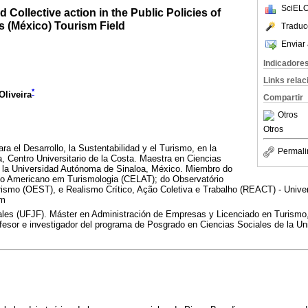
SciELO
 Collective action in the Public Policies of
s (México) Tourism Field
Traduc
Enviar 
Indicadore
Links rela
*
Oliveira
Compartir
Otros
Otros
a el Desarrollo, la Sustentabilidad y el Turismo, en la
Permali
, Centro Universitario de la Costa. Maestra en Ciencias
 la Universidad Autónoma de Sinaloa, México. Miembro do
no Americano em Turismologia (CELAT); do Observatório
ismo (OEST), e Realismo Crítico, Ação Coletiva e Trabalho (REACT) - Univer
om
les (UFJF). Máster en Administración de Empresas y Licenciado en Turismo,
esor e investigador del programa de Posgrado en Ciencias Sociales de la Uni