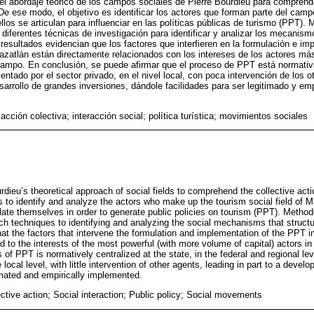
a el abordaje teórico de los campos sociales de Pierre Bourdieu para comprende
De ese modo, el objetivo es identificar los actores que forman parte del camp
llos se articulan para influenciar en las políticas públicas de turismo (PPT).
 diferentes técnicas de investigación para identificar y analizar los mecanism
 resultados evidencian que los factores que interfieren en la formulación e i
azatlán están directamente relacionados con los intereses de los actores más
campo. En conclusión, se puede afirmar que el proceso de PPT está normativ
rientado por el sector privado, en el nivel local, con poca intervención de los 
sarrollo de grandes inversiones, dándole facilidades para ser legitimado y e
acción colectiva; interacción social; política turística; movimientos sociales
dieu’s theoretical approach of social fields to comprehend the collective action
ms to identify and analyze the actors who make up the tourism social field of
ulate themselves in order to generate public policies on tourism (PPT). Methodo
 techniques to identifying and analyzing the social mechanisms that structur
at the factors that intervene the formulation and implementation of the PPT in 
d to the interests of the most powerful (with more volume of capital) actors in 
 of PPT is normatively centralized at the state, in the federal and regional le
e local level, with little intervention of other agents, leading in part to a deve
itimated and empirically implemented.
ctive action; Social interaction; Public policy; Social movements