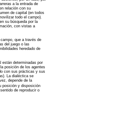
arreras a la entrada de
en relación con su
lumen de capital (en todos
movilizar todo el campo).
 en su búsqueda por la
rmación, con vistas a
l campo, que a través de
as del juego o las
nibilidades heredado de
al están determinadas por
la posición de los agentes
do con sus prácticas y sus
s). La dialéctica se
 vez, depende de la
su posición y disposición
sentido de reproducir o