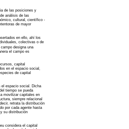
ia de las posiciones y
de análisis de las
co, cultural, científico -
detentoras de mayor
sertados en ello, ahí los
ividuales, colectivas o de
el campo designa una
manera el campo es
ecursos, capital
dos en el espacio social,
especies de capital
 el espacio social. Dicha
 del tiempo se pueda
 a movilizar capitales en
uctura, siempre relacional
cir, retrata la distribución
do por cada agente hasta
y su distribución
eu considera el capital