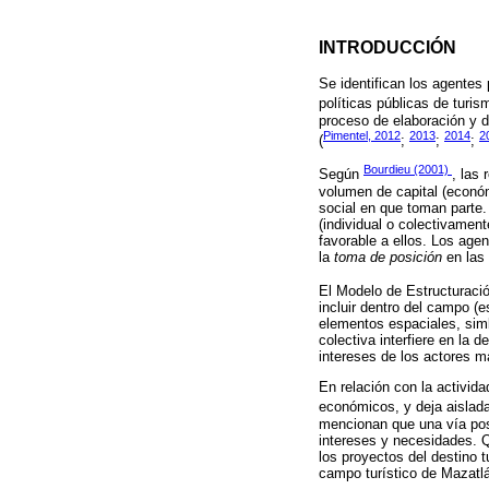
INTRODUCCIÓN
Se identifican los agentes
políticas públicas de turi
proceso de elaboración y d
Pimentel, 2012
2013
2014
2
(
;
;
;
Bourdieu (2001)
Según
, las 
volumen de capital (económ
social en que toman parte.
(individual o colectivamen
favorable a ellos. Los age
la
toma de posición
en las 
El Modelo de Estructuració
incluir dentro del campo (e
elementos espaciales, simb
colectiva interfiere en la 
intereses de los actores 
En relación con la activida
económicos, y deja aislada
mencionan que una vía posi
intereses y necesidades. Q
los proyectos del destino t
campo turístico de Mazatlá