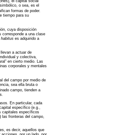
nes), el capital social
simbólico, o sea, es el
nifican formas de poder.
re tiempo para su
ión, cuya disposición
s corresponde a una clase
l
habitus
es adquirido a
llevan a actuar de
dividual y colectiva,
ral” en cierto medio. Las
utinas corporales y mentales
tal del campo por medio de
ncia, sea ella bruta o
minado campo, tienden a
s.
os. En particular, cada
apital específico (e.g.,
s capitales específicos
r) las fronteras del campo,
es, es decir, aquellos que
 acciones, por un lado, por