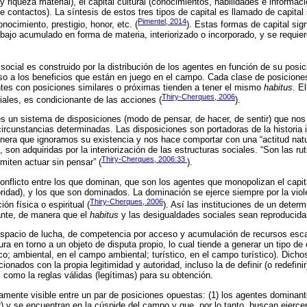
 riqueza material), el capital cultural (conocimientos, habilidades e informacio
 contactos). La síntesis de estos tres tipos de capital es llamado de capital 
Pimentel, 2014
onocimiento, prestigio, honor, etc. (
). Estas formas de capital sig
rabajo acumulado en forma de materia, interiorizado o incorporado, y se requie
social es construido por la distribución de los agentes en función de su posic
o a los beneficios que están en juego en el campo. Cada clase de posicione
tes con posiciones similares o próximas tienden a tener el mismo
habitus
. E
Thiry-Cherques, 2006
ciales, es condicionante de las acciones (
).
s un sistema de disposiciones (modo de pensar, de hacer, de sentir) que nos 
rcunstancias determinadas. Las disposiciones son portadoras de la historia in
nera que ignoramos su existencia y nos hace comportar con una “actitud natu
, son adquiridas por la interiorización de las estructuras sociales. “Son las r
Thiry-Cherques, 2006:33
miten actuar sin pensar” (
).
nflicto entre los que dominan, que son los agentes que monopolizan el capi
oridad), y los que son dominados. La dominación se ejerce siempre por la viole
Thiry-Cherques, 2006
ón física o espiritual (
). Así las instituciones de un deter
ante, de manera que el
habitus
y las desigualdades sociales sean reproducida
spacio de lucha, de competencia por acceso y acumulación de recursos escas
ra en torno a un objeto de disputa propio, lo cual tiende a generar un tipo de c
ico; ambiental, en el campo ambiental; turístico, en el campo turístico). Dicho
ionados con la propia legitimidad y autoridad, incluso la de definir (o redefini
 como la reglas válidas (legítimas) para su obtención.
amente visible entre un par de posiciones opuestas: (1) los agentes dominant
r) y se encuentran en la cúspide del campo y que, por lo tanto, buscan ejercer