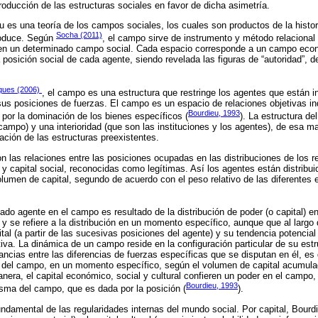
roducción de las estructuras sociales en favor de dicha asimetría.
eu es una teoría de los campos sociales, los cuales son productos de la histor
Socha (2011)
roduce. Según
, el campo sirve de instrumento y método relacional 
en un determinado campo social. Cada espacio corresponde a un campo económi
posición social de cada agente, siendo revelada las figuras de “autoridad”, 
ques (2006)
, el campo es una estructura que restringe los agentes que están in
s posiciones de fuerzas. El campo es un espacio de relaciones objetivas ind
Bourdieu, 1993
 por la dominación de los bienes específicos (
). La estructura d
 campo) y una interioridad (que son las instituciones y los agentes), de esa 
ación de las estructuras preexistentes.
n las relaciones entre las posiciones ocupadas en las distribuciones de los r
 y capital social, reconocidas como legítimas. Así los agentes están distribui
umen de capital, segundo de acuerdo con el peso relativo de las diferentes 
ado agente en el campo es resultado de la distribución de poder (o capital) en
 y se refiere a la distribución en un momento específico, aunque que al largo
tal (a partir de las sucesivas posiciones del agente) y su tendencia potencial
iva. La dinámica de un campo reside en la configuración particular de su estr
cias entre las diferencias de fuerzas específicas que se disputan en él, es de
s del campo, en un momento específico, según el volumen de capital acumula
ra, el capital económico, social y cultural confieren un poder en el campo, 
Bourdieu, 1993
isma del campo, que es dada por la posición (
).
fundamental de las regularidades internas del mundo social. Por capital, Bourdi