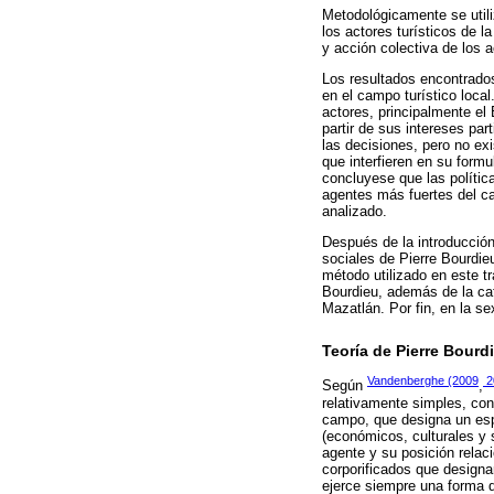
Metodológicamente se utili
los actores turísticos de 
y acción colectiva de los 
Los resultados encontrados
en el campo turístico loca
actores, principalmente el 
partir de sus intereses par
las decisiones, pero no exi
que interfieren en su formu
concluyese que las política
agentes más fuertes del ca
analizado.
Después de la introducción
sociales de Pierre Bourdie
método utilizado en este tr
Bourdieu, además de la cat
Mazatlán. Por fin, en la se
Teoría de Pierre Bourd
Vandenberghe (2009
2
Según
,
relativamente simples, con
campo, que designa un espa
(económicos, culturales y 
agente y su posición relac
corporificados que design
ejerce siempre una forma de