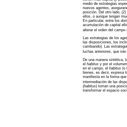
medio de estrategias espec
nuevos agentes, asegurand
posición. Del otro lado, (
ellos, o aunque tengan muc
En particular, entre los d
acumulación de capital ell
alterar el orden del campo 
Las estrategias de los age
las disposiciones, los incl
cambiando). Las estrategia
luchas anteriores, que irán
De una manera sintética, l
el
habitus
y por el volumen
en el campo, el
habitus
(o 
bienes, es decir, expresa 
manifiesta en la forma que
intermediación de las disp
(
habitus
) toman una posici
transformar el espacio soci