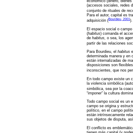
económico (dinero, bienes y
(accesos sociales, redes de
conjunto de rituales de rec
Para el autor, capital es t
Bourdieu, 2001
adquisición (
).
El espacio social o campo 
(
habitus
) comanda el acces
de
habitus,
o sea, los agen
partir de las relaciones so
Para Bourdieu, el
habitus
e
determinada manera y en ci
están internalizadas de ma
disposiciones son flexibles
inconscientes, que nos per
En todo campo existe un co
la violencia simbólica (aut
simbólica, sea por la coacci
“imponer” la cultura domin
Todo campo social es un e
campo se origina y estructu
político, en el campo polít
están intrínsecamente relac
sus objetos de disputa, así
El conflicto es emblemátic
tienen más capital (y pode