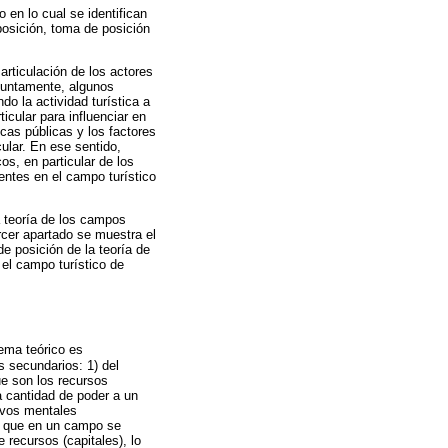
en lo cual se identifican
posición, toma de posición
articulación de los actores
njuntamente, algunos
do la actividad turística a
ticular para influenciar en
icas públicas y los factores
cular. En ese sentido,
os, en particular de los
entes en el campo turístico
a teoría de los campos
rcer apartado se muestra el
de posición de la teoría de
el campo turístico de
ema teórico es
s secundarios: 1) del
ue son los recursos
a cantidad de poder a un
ivos mentales
ar que en un campo se
 recursos (capitales), lo