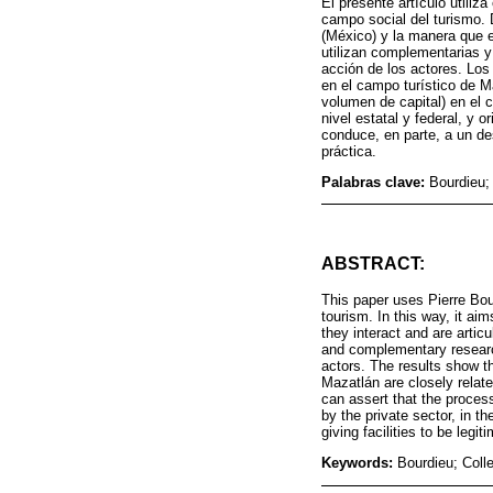
El presente artículo utiliz
campo social del turismo. 
(México) y la manera que e
utilizan complementarias y
acción de los actores. Los
en el campo turístico de M
volumen de capital) en el 
nivel estatal y federal, y o
conduce, en parte, a un de
práctica.
Palabras clave:
Bourdieu; 
ABSTRACT:
This paper uses Pierre Bour
tourism. In this way, it ai
they interact and are artic
and complementary research
actors. The results show th
Mazatlán are closely relate
can assert that the process
by the private sector, in th
giving facilities to be leg
Keywords:
Bourdieu; Colle