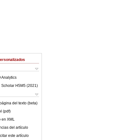
Personalizados
 Analytics
 Scholar H5M5 (
2021
)
ágina del texto (beta)
l (pdf)
lo en XML
cias del artículo
itar este artículo