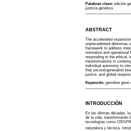
Palabras clave:
edición ge
justicia genética
ABSTRACT
The accelerated expansion 
unprecedented dilemmas sur
framework to address interg
normative and operational 
responding to the ethical, 
transformations in contempo
individual autonomy to inte
that second-generation bioet
justice, and global respons
Keywords:
germline gene e
INTRODUCCIÓN
En las últimas décadas, la
de la vida, transformando l
tecnologías como CRISPR-Ca
naturaleza y técnica, intr