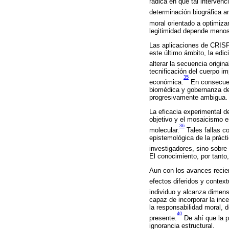
radica en que tal interven
determinación biográfica an
moral orientado a optimizar
legitimidad depende menos 
Las aplicaciones de CRISPR
este último ámbito, la edi
alterar la secuencia origin
tecnificación del cuerpo im
35
económica.
En consecuen
biomédica y gobernanza de l
progresivamente ambigua.
La eficacia experimental d
objetivo y el mosaicismo e
36
molecular.
Tales fallas co
epistemológica de la práct
investigadores, sino sobre
El conocimiento, por tanto
Aun con los avances recien
efectos diferidos y context
individuo y alcanza dimens
capaz de incorporar la inc
la responsabilidad moral, 
40
presente.
De ahí que la p
ignorancia estructural.