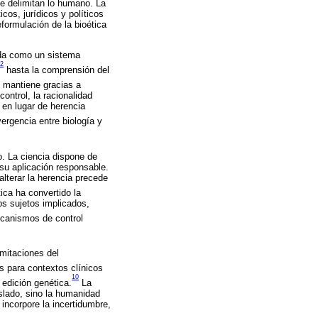
ue delimitan lo humano. La
icos, jurídicos y políticos
eformulación de la bioética
vida como un sistema
2
hasta la comprensión del
 mantiene gracias a
ontrol, la racionalidad
 en lugar de herencia
vergencia entre biología y
. La ciencia dispone de
 su aplicación responsable.
lterar la herencia precede
ica ha convertido la
os sujetos implicados,
ecanismos de control
imitaciones del
s para contextos clínicos
10
 edición genética.
La
slado, sino la humanidad
incorpore la incertidumbre,