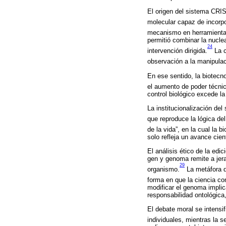
El origen del sistema CRIS
molecular capaz de incorpor
mecanismo en herramienta e
permitió combinar la nucle
24
intervención dirigida.
La c
observación a la manipulaci
En ese sentido, la biotecn
el aumento de poder técnic
control biológico excede la 
La institucionalización de
que reproduce la lógica del
de la vida”, en la cual la 
solo refleja un avance cien
El análisis ético de la edi
gen y genoma remite a jera
29
organismo.
La metáfora d
forma en que la ciencia co
modificar el genoma implica
responsabilidad ontológica,
El debate moral se intensi
individuales, mientras la s