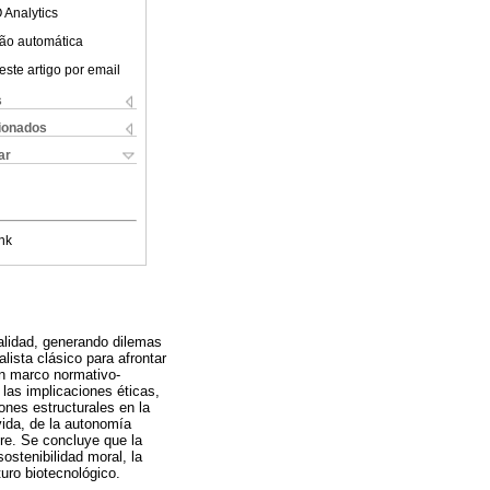
 Analytics
ão automática
este artigo por email
s
cionados
ar
nk
alidad, generando dilemas
alista clásico para afrontar
un marco normativo-
 las implicaciones éticas,
ones estructurales en la
vida, de la autonomía
bre. Se concluye que la
sostenibilidad moral, la
uro biotecnológico.