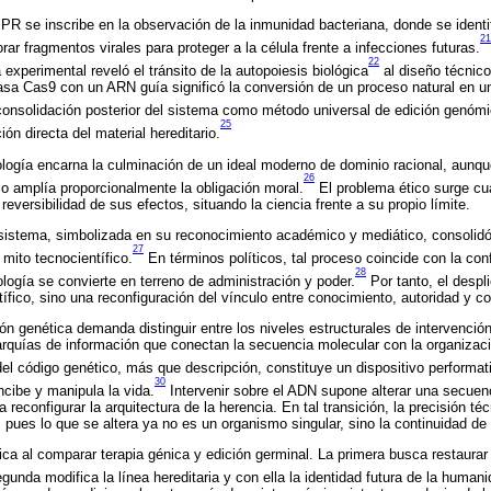
PR se inscribe en la observación de la inmunidad bacteriana, donde se ident
21
ar fragmentos virales para proteger a la célula frente a infecciones futuras.
22
xperimental reveló el tránsito de la autopoiesis biológica
al diseño técnico
asa Cas9 con un ARN guía significó la conversión de un proceso natural en u
onsolidación posterior del sistema como método universal de edición genómi
25
ón directa del material hereditario.
ología encarna la culminación de un ideal moderno de dominio racional, aunq
26
o amplía proporcionalmente la obligación moral.
El problema ético surge cua
reversibilidad de sus efectos, situando la ciencia frente a su propio límite.
l sistema, simbolizada en su reconocimiento académico y mediático, consolid
27
 mito tecnocientífico.
En términos políticos, tal proceso coincide con la conf
28
biología se convierte en terreno de administración y poder.
Por tanto, el desp
tífico, sino una reconfiguración del vínculo entre conocimiento, autoridad y co
ción genética demanda distinguir entre los niveles estructurales de intervenció
rquías de información que conectan la secuencia molecular con la organizaci
el código genético, más que descripción, constituye un dispositivo performat
30
ncibe y manipula la vida.
Intervenir sobre el ADN supone alterar una secuenc
 reconfigurar la arquitectura de la herencia. En tal transición, la precisión t
 pues lo que se altera ya no es un organismo singular, sino la continuidad de 
fica al comparar terapia génica y edición germinal. La primera busca restaura
egunda modifica la línea hereditaria y con ella la identidad futura de la humani