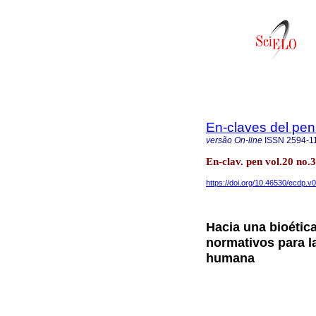
En-claves del pe
versão On-line
ISSN
2594-1
En-clav. pen vol.20 no
https://doi.org/10.46530/ecdp.v
Hacia una bioéti
normativos para la
humana