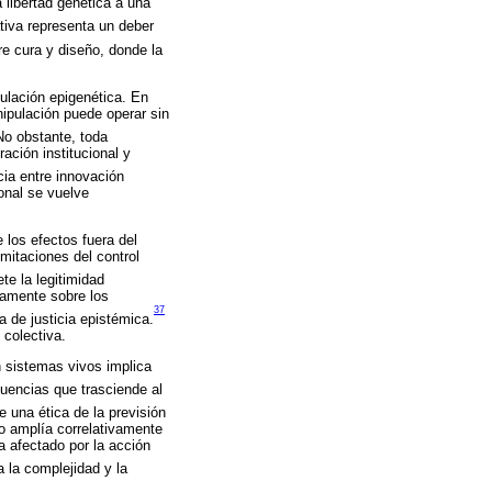
 libertad genética a una
tiva representa un deber
e cura y diseño, donde la
ulación epigenética. En
nipulación puede operar sin
o obstante, toda
ración institucional y
ia entre innovación
ional se vuelve
 los efectos fuera del
mitaciones del control
te la legitimidad
camente sobre los
37
 de justicia epistémica.
 colectiva.
n sistemas vivos implica
cuencias que trasciende al
e una ética de la previsión
co amplía correlativamente
a afectado por la acción
 la complejidad y la