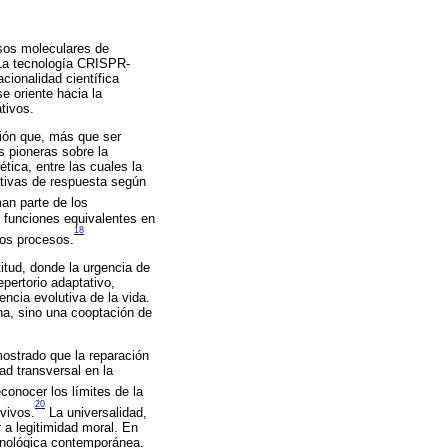
esos moleculares de
 La tecnología CRISPR-
cionalidad científica
e oriente hacia la
ativos.
ión que, más que ser
s pioneras sobre la
tica, entre las cuales la
ativas de respuesta según
an parte de los
 funciones equivalentes en
18
tos procesos.
titud, donde la urgencia de
pertorio adaptativo,
ncia evolutiva de la vida.
a, sino una cooptación de
ostrado que la reparación
ad transversal en la
econocer los límites de la
20
vivos.
La universalidad,
 a legitimidad moral. En
ecnológica contemporánea.