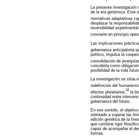
La presente investigación 
de la era genómica. Este e
normativas adaptativas cap
desplazar la responsabilida
reversibilidad experimental
convierte en principio oper
Las implicaciones práctica
gobernanza anticipatoria qu
político, impulsa la cooper
consolidación de jerarquía
concebirla como obligación 
posibilidad de la vida futur
La investigación se sitúa 
redefinición del humanismo
16
efectos planetarios,
la bi
continuidad entre interve
gobernanza del futuro.
En ese sentido, el objetiv
orientado a superar las lim
edición genética de la líne
que combine rigor filosófi
capaz de acompañar el desar
formas.