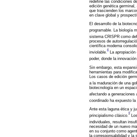
redefine las condiciones d
edición genética germinal, 
que trascienden los marcos 
en clave global y prospecti
El desarrollo de la biotec
programable. La biología 
sistema CRISPR como defe
procesos de autorregulació
científica moderna consoli
4
inviolable.
La apropiación d
poder, donde la innovación
Sin embargo, esta expansió
herramientas para modifica
Los casos de edición germi
a la maduración de una go
biotecnología en un espaci
afectando a generaciones a
coordinado ha expuesto la 
Ante esta laguna ética y ju
9
principialismo clásico.
Los
individuales, resultan insu
necesidad de un nuevo marc
en su conjunto como agente
la corresponsabilidad y la