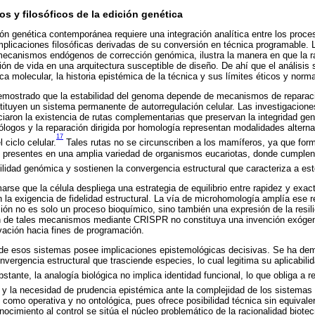
 y filosóficos de la edición genética
ón genética contemporánea requiere una integración analítica entre los proc
mplicaciones filosóficas derivadas de su conversión en técnica programable.
mecanismos endógenos de corrección genómica, ilustra la manera en que la ra
ón de vida en una arquitectura susceptible de diseño. De ahí que el análisis s
ica molecular, la historia epistémica de la técnica y sus límites éticos y norm
demostrado que la estabilidad del genoma depende de mecanismos de reparac
ituyen un sistema permanente de autorregulación celular. Las investigacione
iaron la existencia de rutas complementarias que preservan la integridad gené
ogos y la reparación dirigida por homología representan modalidades altern
17
 ciclo celular.
Tales rutas no se circunscriben a los mamíferos, ya que form
presentes en una amplia variedad de organismos eucariotas, donde cumplen
bilidad genómica y sostienen la convergencia estructural que caracteriza a es
rmarse que la célula despliega una estrategia de equilibrio entre rapidez y exac
 la exigencia de fidelidad estructural. La vía de microhomología amplía ese re
ión no es solo un proceso bioquímico, sino también una expresión de la resilie
n de tales mecanismos mediante CRISPR no constituya una invención exógen
rvación hacia fines de programación.
l de esos sistemas posee implicaciones epistemológicas decisivas. Se ha dem
ergencia estructural que trasciende especies, lo cual legitima su aplicabilid
stante, la analogía biológica no implica identidad funcional, lo que obliga a r
 y la necesidad de prudencia epistémica ante la complejidad de los sistemas 
 como operativa y no ontológica, pues ofrece posibilidad técnica sin equivaler
ocimiento al control se sitúa el núcleo problemático de la racionalidad biot