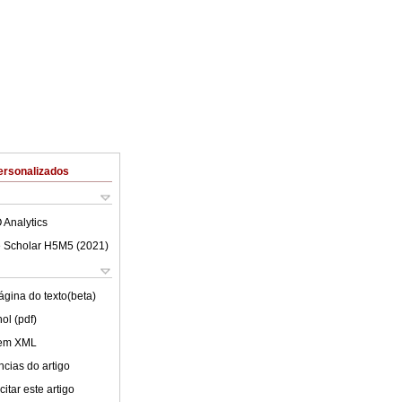
ersonalizados
 Analytics
 Scholar H5M5 (
2021
)
ágina do texto(beta)
ol (pdf)
 em XML
cias do artigo
itar este artigo