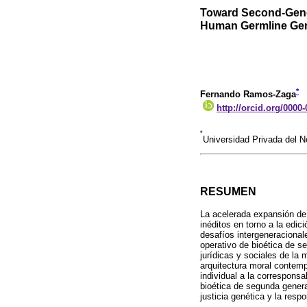
Toward Second-Gener
Human Germline Gen
*
Fernando Ramos-Zaga
http://orcid.org/0000
*
Universidad Privada del 
RESUMEN
La acelerada expansión de 
inéditos en torno a la edici
desafíos intergeneracional
operativo de bioética de s
jurídicas y sociales de la 
arquitectura moral contemp
individual a la corresponsa
bioética de segunda generac
justicia genética y la res