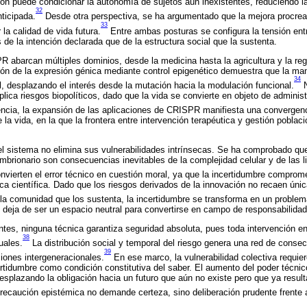
ción puede condicionar la autonomía de sujetos aún inexistentes, reduciendo la
32
ticipada.
Desde otra perspectiva, se ha argumentado que la mejora procrea
33
 la calidad de vida futura.
Entre ambas posturas se configura la tensión entr
de la intención declarada que de la estructura social que la sustenta.
 abarcan múltiples dominios, desde la medicina hasta la agricultura y la reg
ción de la expresión génica mediante control epigenético demuestra que la ma
34
al, desplazando el interés desde la mutación hacia la modulación funcional.
N
plica riesgos biopolíticos, dado que la vida se convierte en objeto de administ
cia, la expansión de las aplicaciones de CRISPR manifiesta una convergenc
a vida, en la que la frontera entre intervención terapéutica y gestión poblac
el sistema no elimina sus vulnerabilidades intrínsecas. Se ha comprobado que
mbrionario son consecuencias inevitables de la complejidad celular y de las li
nvierten el error técnico en cuestión moral, ya que la incertidumbre comprome
ica científica. Dado que los riesgos derivados de la innovación no recaen úni
 la comunidad que los sustenta, la incertidumbre se transforma en un problema
, deja de ser un espacio neutral para convertirse en campo de responsabilidad
tes, ninguna técnica garantiza seguridad absoluta, pues toda intervención e
38
uales.
La distribución social y temporal del riesgo genera una red de conse
39
iones intergeneracionales.
En ese marco, la vulnerabilidad colectiva requier
ertidumbre como condición constitutiva del saber. El aumento del poder técni
desplazando la obligación hacia un futuro que aún no existe pero que ya result
recaución epistémica no demande certeza, sino deliberación prudente frente a