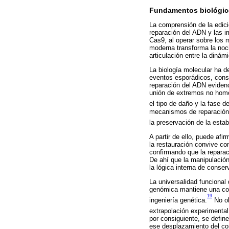
Fundamentos biológicos
La comprensión de la edici
reparación del ADN y las i
Cas9, al operar sobre los 
moderna transforma la noci
articulación entre la dinám
La biología molecular ha 
eventos esporádicos, const
reparación del ADN evidenc
unión de extremos no homól
el tipo de daño y la fase del
mecanismos de reparación 
la preservación de la esta
A partir de ello, puede afi
la restauración convive con
confirmando que la reparac
De ahí que la manipulació
la lógica interna de conse
La universalidad funciona
genómica mantiene una conv
19
ingeniería genética.
No ob
extrapolación experimental
por consiguiente, se define
ese desplazamiento del con