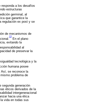
e responda a los desafíos
endo estructuras
edición germinal, al
tica que garantice la
ra regulación ex post y se
ación de mecanismos de
13
cional.
En el plano
cia, evitando la
responsabilidad al
apacidad de preservar la
sigualdad tecnológica y la
 acción humana posee
. Así, se reconoce la
un mismo problema de
 de segunda generación
emas éticos derivados de la
nsabilidad intergeneracional
anzar hacia una ética
e la vida en todas sus