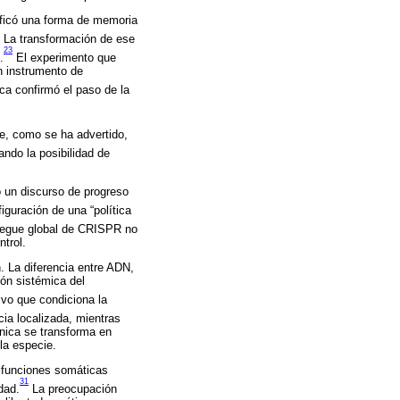
ificó una forma de memoria
La transformación de ese
23
.
El experimento que
n instrumento de
ca confirmó el paso de la
ue, como se ha advertido,
ndo la posibilidad de
ó un discurso de progreso
iguración de una “política
liegue global de CRISPR no
ntrol.
n. La diferencia entre ADN,
ón sistémica del
ivo que condiciona la
ia localizada, mientras
écnica se transforma en
la especie.
r funciones somáticas
31
dad.
La preocupación