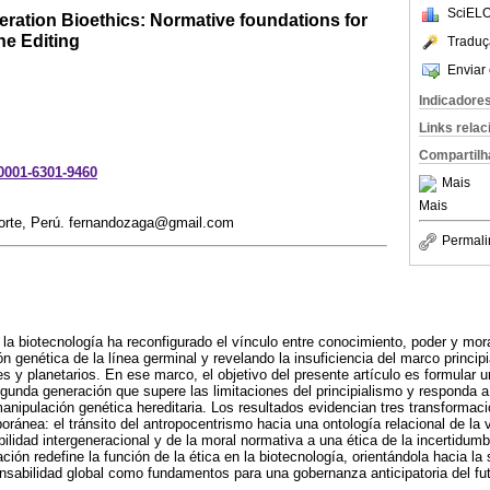
SciELO
ation Bioethics: Normative foundations for
e Editing
Traduç
Enviar 
Indicadore
Links rela
Compartilh
-0001-6301-9460
Mais
Mais
Norte, Perú. fernandozaga@gmail.com
Permali
la biotecnología ha reconfigurado el vínculo entre conocimiento, poder y mor
ón genética de la línea germinal y revelando la insuficiencia del marco principi
es y planetarios. En ese marco, el objetivo del presente artículo es formular 
egunda generación que supere las limitaciones del principialismo y responda a
manipulación genética hereditaria. Los resultados evidencian tres transformaci
oránea: el tránsito del antropocentrismo hacia una ontología relacional de la 
bilidad intergeneracional y de la moral normativa a una ética de la incertidum
ión redefine la función de la ética en la biotecnología, orientándola hacia la 
ponsabilidad global como fundamentos para una gobernanza anticipatoria del fut