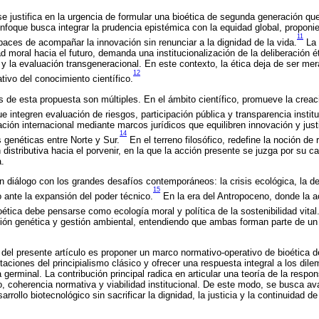
se justifica en la urgencia de formular una bioética de segunda generación qu
nfoque busca integrar la prudencia epistémica con la equidad global, proponi
11
aces de acompañar la innovación sin renunciar a la dignidad de la vida.
La 
d moral hacia el futuro, demanda una institucionalización de la deliberación é
 y la evaluación transgeneracional. En este contexto, la ética deja de ser me
12
ativo del conocimiento científico.
s de esta propuesta son múltiples. En el ámbito científico, promueve la cre
e integren evaluación de riesgos, participación pública y transparencia institu
ación internacional mediante marcos jurídicos que equilibren innovación y justi
14
s genéticas entre Norte y Sur.
En el terreno filosófico, redefine la noción de 
distributiva hacia el porvenir, en la que la acción presente se juzga por su c
a.
en diálogo con los grandes desafíos contemporáneos: la crisis ecológica, la de
15
 ante la expansión del poder técnico.
En la era del Antropoceno, donde la
oética debe pensarse como ecología moral y política de la sostenibilidad vital
nción genética y gestión ambiental, entendiendo que ambas forman parte de 
o del presente artículo es proponer un marco normativo-operativo de bioética
itaciones del principialismo clásico y ofrecer una respuesta integral a los dil
a germinal. La contribución principal radica en articular una teoría de la respo
co, coherencia normativa y viabilidad institucional. De este modo, se busca av
rollo biotecnológico sin sacrificar la dignidad, la justicia y la continuidad d