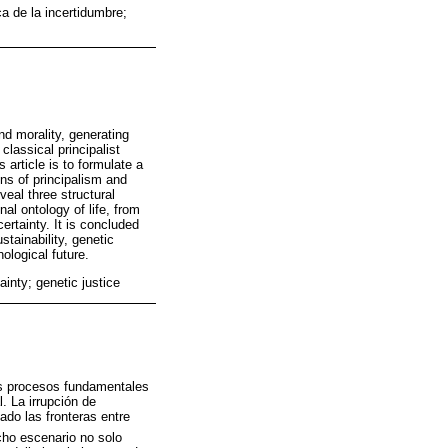
ca de la incertidumbre;
d morality, generating
lassical principalist
 article is to formulate a
ns of principalism and
veal three structural
al ontology of life, from
ertainty. It is concluded
stainability, genetic
ological future.
ainty; genetic justice
los procesos fundamentales
l. La irrupción de
ado las fronteras entre
ho escenario no solo