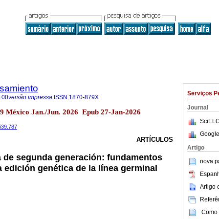
nsamiento
Serviços P
100
versão impressa
ISSN
1870-879X
Journal
.39 México Jan./Jun. 2026 Epub 27-Jan-2026
SciELO
0i39.787
Google
ARTÍCULOS
Artigo
ca de segunda generación: fundamentos
nova p
 edición genética de la línea germinal
Espanh
Artigo
Referên
Como c