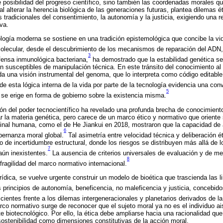
e posibilidad del progreso científico, sino también las coordenadas morales q
al alterar la herencia biológica de las generaciones futuras, plantea dilemas ét
tradicionales del consentimiento, la autonomía y la justicia, exigiendo una r
va.
nología moderna se sostiene en una tradición epistemológica que concibe la 
molecular, desde el descubrimiento de los mecanismos de reparación del ADN,
3
nsa inmunológica bacteriana,
ha demostrado que la estabilidad genética se
n susceptibles de manipulación técnica. En este tránsito del conocimiento al c
da una visión instrumental del genoma, que lo interpreta como código editable
e esta lógica interna de la vida por parte de la tecnología evidencia una con
5
 se erige en forma de gobierno sobre la existencia misma.
n del poder tecnocientífico ha revelado una profunda brecha de conocimiento
r la materia genética, pero carece de un marco ético y normativo que oriente
nal humana, como el de He Jiankui en 2018, mostraron que la capacidad de a
6
bernanza moral global.
Tal asimetría entre velocidad técnica y deliberación ét
o de incertidumbre estructural, donde los riesgos se distribuyen más allá de l
7
ún inexistentes.
La ausencia de criterios universales de evaluación y de m
8
fragilidad del marco normativo internacional.
rídica, se vuelve urgente construir un modelo de bioética que trascienda las l
 principios de autonomía, beneficencia, no maleficencia y justicia, concebido
ficientes frente a los dilemas intergeneracionales y planetarios derivados de la
o normativo surge de reconocer que el sujeto moral ya no es el individuo ai
 biotecnológico. Por ello, la ética debe ampliarse hacia una racionalidad que 
 sostenibilidad como dimensiones constitutivas de la acción moral.