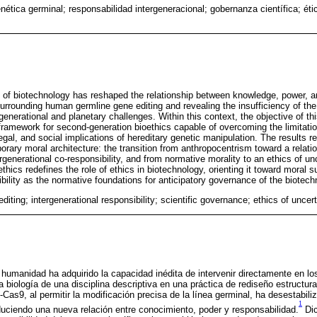
nética germinal; responsabilidad intergeneracional; gobernanza científica; éti
of biotechnology has reshaped the relationship between knowledge, power, an
rounding human germline gene editing and revealing the insufficiency of the c
enerational and planetary challenges. Within this context, the objective of this
framework for second-generation bioethics capable of overcoming the limitatio
legal, and social implications of hereditary genetic manipulation. The results re
rary moral architecture: the transition from anthropocentrism toward a relation
rgenerational co-responsibility, and from normative morality to an ethics of unc
hics redefines the role of ethics in biotechnology, orienting it toward moral su
ibility as the normative foundations for anticipatory governance of the biotechn
diting; intergenerational responsibility; scientific governance; ethics of uncert
 humanidad ha adquirido la capacidad inédita de intervenir directamente en 
a biología de una disciplina descriptiva en una práctica de rediseño estructura
s9, al permitir la modificación precisa de la línea germinal, ha desestabiliz
1
oduciendo una nueva relación entre conocimiento, poder y responsabilidad.
Dic