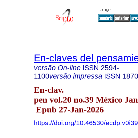
En-claves del pensami
versão On-line
ISSN
2594-
1100
versão impressa
ISSN
1870
En-clav.
pen vol.20 no.39 México Jan
Epub 27-Jan-2026
https://doi.org/10.46530/ecdp.v0i3