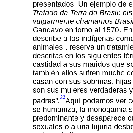
presentados. Un ejemplo de e
Tratado da Terra do Brasil: hi
vulgarmente chamamos Brasil
Gandavo en torno al 1570. En 
describe a los indígenas com
animales”, reserva un tratamie
descritas en los siguientes té
castidad a sus maridos que s
también ellos sufren mucho co
casan con sus sobrinas, hija
son sus mujeres verdaderas y
23
padres”.
Aquí podemos ver c
se humaniza, la monogamia se
predominante y desaparece cua
sexuales o a una lujuria desb