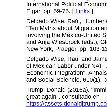
International Political Econo
Elgar, pp. 59-75. [
Links
]
Delgado Wise, Raúl, Humbert
"Ten Myths about Migration a
involving the México-United S
and Anja Wiesbrock (eds.), Gl
New York, Praeger, pp. 103-1
Delgado Wise, Raúl and James
of Mexican Labor under NAFTA:
Economic Integration", Annals
and Social Sciencie, 610(1), p
Trump, Donald (2016a), "Immig
great again", consultado en
https://assets.donaldjtrump.