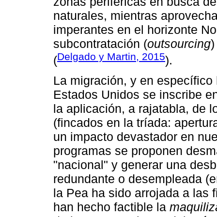
zonas periféricas en busca de
naturales, mientras aprovechan
imperantes en el horizonte No
subcontratación (
outsourcing
)
Delgado y Martin, 2015
(
).
La migración, y en específico
Estados Unidos se inscribe en
la aplicación, a rajatabla, de 
(fincados en la tríada: apertur
un impacto devastador en nue
programas se proponen desman
"nacional" y generar una des
redundante o desempleada (en
la Pea ha sido arrojada a las fi
han hecho factible la
maquiliz