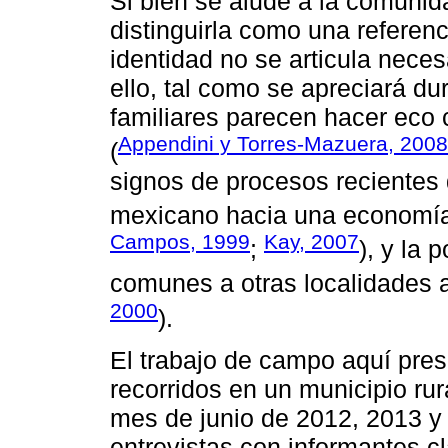
Si bien se alude a la comunid
distinguirla como una referenc
identidad no se articula nece
ello, tal como se apreciará dur
familiares parecen hacer eco co
Appendini y Torres-Mazuera, 2008
(
signos de procesos recientes
mexicano hacia una economía 
Campos, 1999
Kay, 2007
;
), y la 
comunes a otras localidades a 
2000
).
El trabajo de campo aquí pre
recorridos en un municipio ru
mes de junio de 2012, 2013 y
entrevistas con informantes