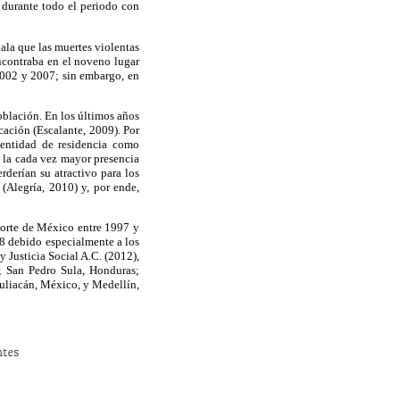
 durante todo el periodo con
ala que las muertes violentas
ncontraba en el noveno lugar
2002 y 2007; sin embargo, en
oblación. En los últimos años
ación (Escalante, 2009). Por
entidad de residencia como
 la cada vez mayor presencia
rderían su atractivo para los
(Alegría, 2010) y, por ende,
norte de México entre 1997 y
08 debido especialmente a los
 Justicia Social A.C. (2012),
; San Pedro Sula, Honduras;
liacán, México, y Medellín,