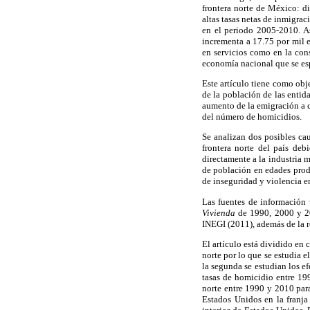
frontera norte de México: d
altas tasas netas de inmigra
en el periodo 2005-2010. As
incrementa a 17.75 por mil e
en servicios como en la con
economía nacional que se esp
Este artículo tiene como obje
de la población de las enti
aumento de la emigración a c
del número de homicidios.
Se analizan dos posibles cau
frontera norte del país de
directamente a la industria 
de población en edades produ
de inseguridad y violencia e
Las fuentes de información 
Vivienda
de 1990, 2000 y 20
INEGI (2011), además de la re
El artículo está dividido en 
norte por lo que se estudia 
la segunda se estudian los ef
tasas de homicidio entre 199
norte entre 1990 y 2010 para
Estados Unidos en la franja