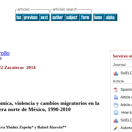
ollo
Services 
9
Journal
.22 Zacatecas 2014
SciELO
Article
Spanis
Article
mica, violencia y cambios migratorios en la
Article
era norte de México, 1990-2010
How to 
SciELO
ra Ybáñez Zepeda* y Rafael Alarcón**
Automat