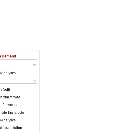
on Demand
 Analytics
h (pdf)
 in xml format
 references
cite this article
 Analytics
ic translation