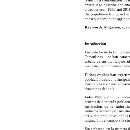
result of a combination of 
article is to describe and an
areas between 1990 and 2010
the population living in the
consequences in the age pop
Key words:
Migration, age st
Introducción
Los estados de la frontera 
Tamaulipas— se han caracter
urbana de sus municipios, u
bienestar, por lo menos hasta
Dichos estados han experim
población debido, principalme
directa y la apertura comerc
dinámicos del país.
Entre 1980 y 2000, la tende
centros de atracción poblaci
instalación de la industr
industrialización por sustit
actividad productiva en los 
migración del campo a la ciu
Sin embargo, en la primera d