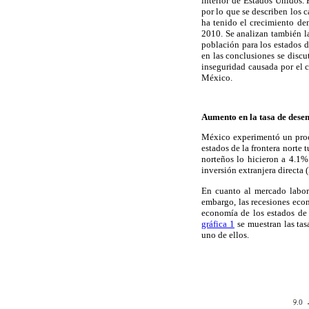
interior de Estados Unidos. 
por lo que se describen los 
ha tenido el crecimiento dem
2010. Se analizan también la
población para los estados 
en las conclusiones se discu
inseguridad causada por el c
México.
Aumento en la tasa de dese
México experimentó un proce
estados de la frontera norte
norteños lo hicieron a 4.1% 
inversión extranjera directa
En cuanto al mercado labor
embargo, las recesiones eco
economía de los estados de 
gráfica 1
se muestran las tas
uno de ellos.