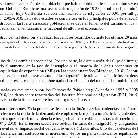
isminuye la atracción de la población que había tenido en décadas anteriores y en
ción. Quintana Roo tiene una tasa neta de migración de 19.28 por mil en el periodo
imismo, Baja California Sur, con una tasa neta de migración de 9.01 por mil p
n 2005-2010. Estos dos estados se convierten en los principales polos de atracci
strucción. La fuerte atracción poblacional se debe al fomento del turismo en los 
ecializan en el turismo internacional de alto nivel económico.
tivo central describir y analizar los cambios ocurridos durante los últimos 20 años
dades que colindan con Estados Unidos entre 1990 y 2010 como efecto de la dismin
ausa del incremento del desempleo en la región y de la percepción de la insegurid
sas de los cambios observados. Por una parte, la disminución del flujo de inmigr
bido al aumento en la tasa de desempleo y al impacto de la crisis económica e
maquiladora de exportación (IME) en los estados norteños (Mendoza, 2010). Por otr
ctivas y reproductivas a causa de la emigración debido a la caída de los empleos
n dichos estados que ha experimentado el crecimiento del número de homicidios (E
usadas en este trabajo son los
Conteos de Población y Vivienda
de 1995 y 2005
10, los datos sobre repatriados del Instituto Nacional de Migración (INM, 2010)
visión de la literatura sobre los temas que se plantean.
cuatro secciones. En la primera se describen la dinámica y las tendencias económicas
el efecto en la caída de la demanda de empleo en la región a través de la tasa de de
ectos que la creciente violencia e inseguridad han tenido en las tasas de crecimien
7 y 2010. En la tercera sección se revisan las tasas de inmigración y emigración 
 evaluar el impacto social del cambio en los últimos años. Uno de los efectos de 
 fronteriza ha resultado en el incremento de los migrantes mexicanos repatriados 