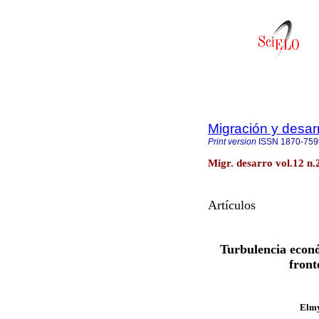
Migración y desarr
Print version
ISSN
1870-759
Migr. desarro vol.12 n
Artículos
Turbulencia econó
front
Elmy