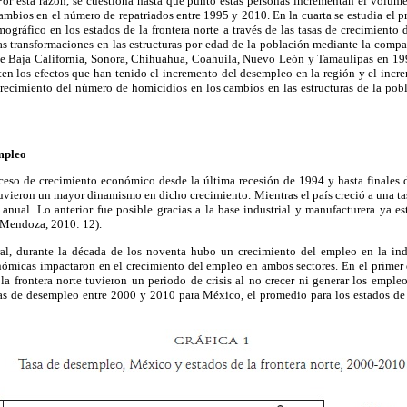
Por esta razón, se cuestiona hasta qué punto estas personas incrementan el volume
cambios en el número de repatriados entre 1995 y 2010. En la cuarta se estudia el 
ográfico en los estados de la frontera norte a través de las tasas de crecimiento
s transformaciones en las estructuras por edad de la población mediante la compa
de Baja California, Sonora, Chihuahua, Coahuila, Nuevo León y Tamaulipas en 19
ten los efectos que han tenido el incremento del desempleo en la región y el incr
recimiento del número de homicidios en los cambios en las estructuras de la pobl
mpleo
so de crecimiento económico desde la última recesión de 1994 y hasta finales d
 tuvieron un mayor dinamismo en dicho crecimiento. Mientras el país creció a una ta
anual. Lo anterior fue posible gracias a la base industrial y manufacturera ya es
 (Mendoza, 2010: 12).
al, durante la década de los noventa hubo un crecimiento del empleo en la indu
nómicas impactaron en el crecimiento del empleo en ambos sectores. En el primer 
la frontera norte tuvieron un periodo de crisis al no crecer ni generar los empl
as de desempleo entre 2000 y 2010 para México, el promedio para los estados de l