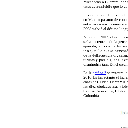
Michoacán o Guerrero, por m
tasas de homicidio que lo ubi
Las muertes violentas por ho
en México pasaron de consti
entre las causas de muerte 
2008 volvió al décimo lugar,
A partir de 2007, el increme
se ha incrementado la perce
ejemplo, el 65% de los ent
insegura. Lo que se comenzó
de la delincuencia organizad
turistas y para algunos inv
disminuiría también el creci
En la
gráfica 2
se muestra la
2010. Es impactante el incre
casos de Ciudad Juárez y la 
las diez ciudades más viol
Caracas, Venezuela; Chihua
Colombia.