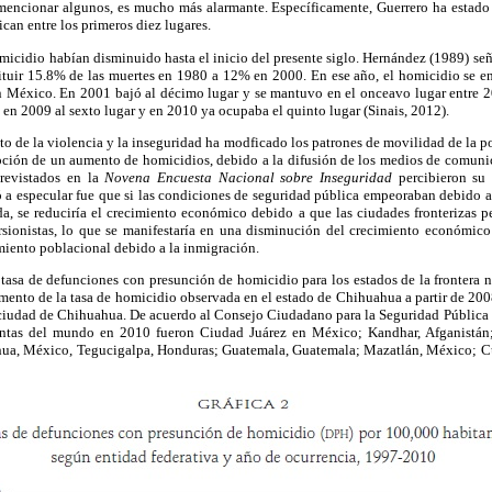
encionar algunos, es mucho más alarmante. Específicamente, Guerrero ha estado
can entre los primeros diez lugares.
micidio habían disminuido hasta el inicio del presente siglo. Hernández (1989) señ
tuir 15.8% de las muertes en 1980 a 12% en 2000. En ese año, el homicidio se e
en México. En 2001 bajó al décimo lugar y se mantuvo en el onceavo lugar entre 
 en 2009 al sexto lugar y en 2010 ya ocupaba el quinto lugar (Sinais, 2012).
nto de la violencia y la inseguridad ha modficado los patrones de movilidad de la p
pción de un aumento de homicidios, debido a la difusión de los medios de comunic
revistados en la
Novena Encuesta Nacional sobre Inseguridad
percibieron su 
 a especular fue que si las condiciones de seguridad pública empeoraban debido a
a, se reduciría el crecimiento económico debido a que las ciudades fronterizas pe
ersionistas, lo que se manifestaría en una disminución del crecimiento económico 
miento poblacional debido a la inmigración.
 tasa de defunciones con presunción de homicidio para los estados de la frontera 
mento de la tasa de homicidio observada en el estado de Chihuahua a partir de 20
ciudad de Chihuahua. De acuerdo al Consejo Ciudadano para la Seguridad Pública y
entas del mundo en 2010 fueron Ciudad Juárez en México; Kandhar, Afganistán
hua, México, Tegucigalpa, Honduras; Guatemala, Guatemala; Mazatlán, México; Cu