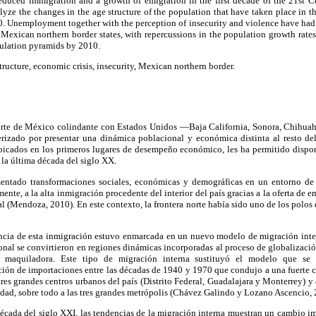
reduced immigration and a growth of emigration in the first decade of the 21st C
alyze the changes in the age structure of the population that have taken place in t
. Unemployment together with the perception of insecurity and violence have had 
 Mexican northern border states, with repercussions in the population growth rates
ulation pyramids by 2010.
ructure, economic crisis, insecurity, Mexican northern border.
norte de México colindante con Estados Unidos —Baja California, Sonora, Chihu
izado por presentar una dinámica poblacional y económica distinta al resto del
bicados en los primeros lugares de desempeño económico, les ha permitido dispon
 la última década del siglo XX.
entado transformaciones sociales, económicas y demográficas en un entorno de 
nte, a la alta inmigración procedente del interior del país gracias a la oferta de e
ial (Mendoza, 2010). En este contexto, la frontera norte había sido uno de los polos
ncia de esta inmigración estuvo enmarcada en un nuevo modelo de migración intern
onal se convirtieron en regiones dinámicas incorporadas al proceso de globalización
ia maquiladora. Este tipo de migración interna sustituyó el modelo que se
ución de importaciones entre las décadas de 1940 y 1970 que condujo a una fuerte
tres grandes centros urbanos del país (Distrito Federal, Guadalajara y Monterrey) 
dad, sobre todo a las tres grandes metrópolis (Chávez Galindo y Lozano Ascencio, 
écada del siglo XXI, las tendencias de la migración interna muestran un cambio im