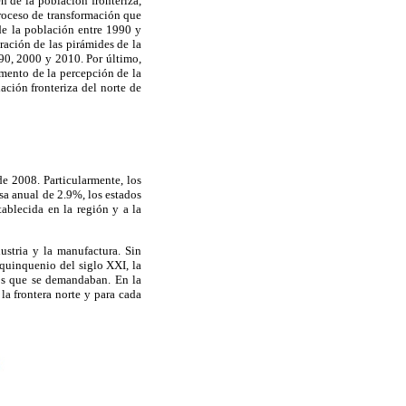
n de la población fronteriza,
proceso de transformación que
 de la población entre 1990 y
ración de las pirámides de la
90, 2000 y 2010. Por último,
emento de la percepción de la
ación fronteriza del norte de
e 2008. Particularmente, los
sa anual de 2.9%, los estados
tablecida en la región y a la
stria y la manufactura. Sin
quinquenio del siglo XXI, la
eos que se demandaban. En la
a frontera norte y para cada