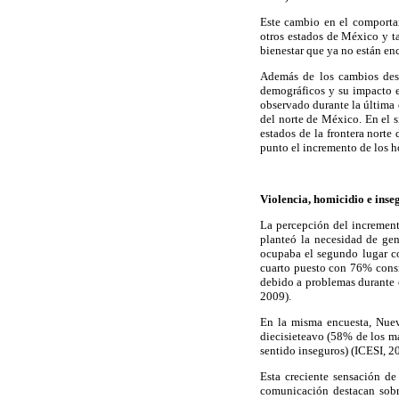
Este cambio en el comportam
otros estados de México y ta
bienestar que ya no están en
Además de los cambios descr
demográficos y su impacto en
observado durante la última 
del norte de México. En el s
estados de la frontera norte
punto el incremento de los ho
Violencia, homicidio e inse
La percepción del increment
planteó la necesidad de gen
ocupaba el segundo lugar c
cuarto puesto con 76% consi
debido a problemas durante 
2009).
En la misma encuesta, Nuev
diecisieteavo (58% de los m
sentido inseguros) (ICESI, 2
Esta creciente sensación de
comunicación destacan sobre