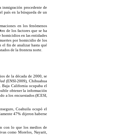
la inmigración procedente de
del país en la búsqueda de un
formaciones en los fenómenos
tro de los factores que se ha
e homicidios en las entidades
 muertes por homicidio de los
 el fin de analizar hasta qué
tados de la frontera norte.
ios de la década de 2000, se
dad
(ENSI-2009), Chihuahua
 Baja California ocupaba el
sible obtener la información
do a los encuestados (ICESI,
inseguro, Coahuila ocupó el
olamente 47% dijeron haberse
ién con lo que los medios de
tivas como Morelos, Nayarit,