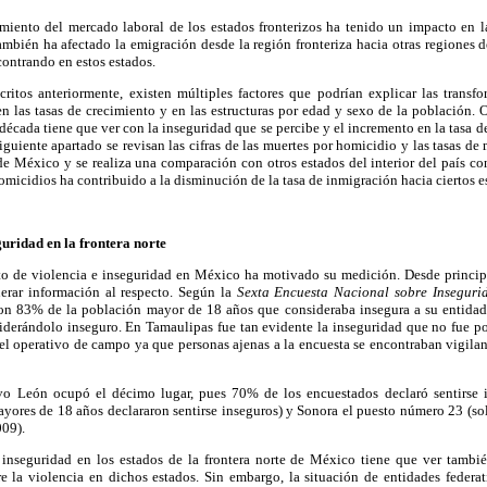
iento del mercado laboral de los estados fronterizos ha tenido un impacto en 
mbién ha afectado la emigración desde la región fronteriza hacia otras regiones 
contrando en estos estados.
itos anteriormente, existen múltiples factores que podrían explicar las trans
 las tasas de crecimiento y en las estructuras por edad y sexo de la población. O
década tiene que ver con la inseguridad que se percibe y el incremento en la tasa d
iguiente apartado se revisan las cifras de las muertes por homicidio y las tasas de
 de México y se realiza una comparación con otros estados del interior del país con
micidios ha contribuido a la disminución de la tasa de inmigración hacia ciertos es
guridad en la frontera norte
o de violencia e inseguridad en México ha motivado su medición. Desde princip
erar información al respecto. Según la
Sexta Encuesta Nacional sobre Inseguri
on 83% de la población mayor de 18 años que consideraba insegura a su entidad.
derándolo inseguro. En Tamaulipas fue tan evidente la inseguridad que no fue po
el operativo de campo ya que personas ajenas a la encuesta se encontraban vigilan
o León ocupó el décimo lugar, pues 70% de los encuestados declaró sentirse 
ayores de 18 años declararon sentirse inseguros) y Sonora el puesto número 23 (s
009).
 inseguridad en los estados de la frontera norte de México tiene que ver tamb
 la violencia en dichos estados. Sin embargo, la situación de entidades federa