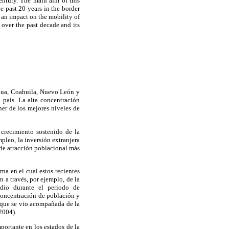
entury. The main aim of this
he past 20 years in the border
an impact on the mobility of
 over the past decade and its
ahua, Coahuila, Nuevo León y
 país. La alta concentración
er de los mejores niveles de
crecimiento sostenido de la
mpleo, la inversión extranjera
 de atracción poblacional más
a en el cual estos recientes
 a través, por ejemplo, de la
 dio durante el periodo de
 concentración de población y
y que se vio acompañada de la
2004).
portante en los estados de la