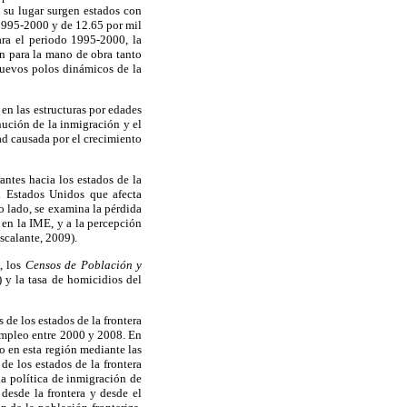
 su lugar surgen estados con
 1995-2000 y de 12.65 por mil
ara el periodo 1995-2000, la
ón para la mano de obra tanto
nuevos polos dinámicos de la
 en las estructuras por edades
ución de la inmigración y el
ad causada por el crecimiento
antes hacia los estados de la
n Estados Unidos que afecta
o lado, se examina la pérdida
 en la IME, y a la percepción
scalante, 2009).
, los
Censos de Población y
 y la tasa de homicidios del
 de los estados de la frontera
sempleo entre 2000 y 2008. En
to en esta región mediante las
de los estados de la frontera
la política de inmigración de
desde la frontera y desde el