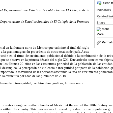
Send th
Indicators
del Departamento de Estudios de Población de El Colegio de la
Related lin
 Departamento de Estudios Sociales de El Colegio de la Frontera
Share
More
More
Permali
nal en la frontera norte de México que culminó al final del siglo
a la gran inmigración procedente de otros estados del país. A este
nución en el ritmo de crecimiento poblacional debido a la combinación de la redu
que se observa en la primera década del siglo XXI. Este artículo tiene como objetivo
te los últimos 20 años en las estructuras por edad de la población de las entida
 desempleo, la percepción de violencia e inseguridad por parte de la población qu
impactado la movilidad de las personas afectando la tasa de crecimiento poblacion
n la estructura por edad de las pirámides de 2010.
esempleo, inseguridad, cambios demográficos, frontera norte.
 in states along the northern border of Mexico at the end of the 20th Century was
es within the country. This process was followed by a drop in the population grow