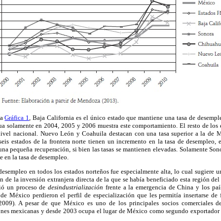
la
Gráfica 1
, Baja California es el único estado que mantiene una tasa de desempleo
ua solamente en 2004, 2005 y 2006 muestra este comportamiento. El resto de los 
ivel nacional. Nuevo León y Coahuila destacan con una tasa superior a la de M
seis estados de la frontera norte tienen un incremento en la tasa de desempleo,
na pequeña recuperación, si bien las tasas se mantienen elevadas. Solamente Sono
 en la tasa de desempleo.
esempleo en todos los estados norteños fue especialmente alta, lo cual sugiere una
 de la inversión extranjera directa de la que se había beneficiado esta región del
rió un proceso de
desindustrialización
frente a la emergencia de China y los país
e de México perdieron el perfil de especialización que les permitía insertarse de
2009). A pesar de que México es uno de los principales socios comerciales 
iones mexicanas y desde 2003 ocupa el lugar de México como segundo exportador