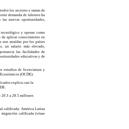
todos los sectores y ramas de
ciente demanda de talentos ha
a las nuevas oportunidades,
y tecnológico y operan como
o de aplicar conocimiento en
 son atraídas por los países
s, un salario más elevado,
rtancia las facilidades de
oportunidades educativas y de
 estudios de licenciatura y
lo Económicos (OCDE):
icados explica casi la
CDE.
e 20.3 a 28.5 millones
l calificada: América Latina
 migración calificada (véase