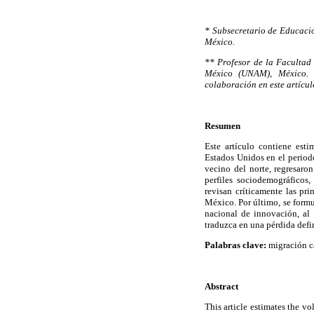
* Subsecretario de Educaci
México.
** Profesor de la Facultad
México (UNAM), México. L
colaboración en este artícul
Resumen
Este artículo contiene est
Estados Unidos en el periodo
vecino del norte, regresaro
perfiles sociodemográficos
revisan críticamente las pri
México. Por último, se formu
nacional de innovación, al 
traduzca en una pérdida defi
Palabras clave:
migración ca
Abstract
This article estimates the v