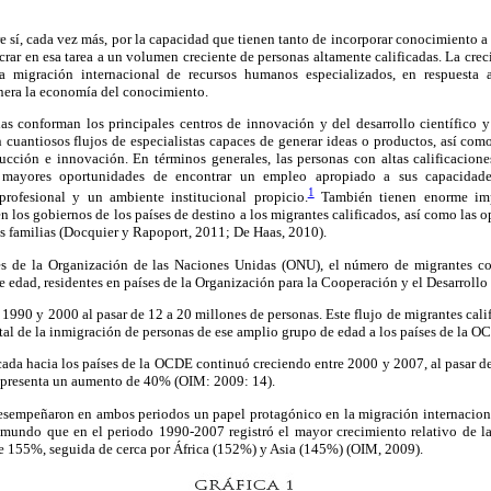
re sí, cada vez más, por la capacidad que tienen tanto de incorporar conocimiento a 
ar en esa tarea a un volumen creciente de personas altamente calificadas. La cre
 la migración internacional de recursos humanos especializados, en respuesta 
enera la economía del conocimiento.
s conforman los principales centros de innovación y del desarrollo científico 
 cuantiosos flujos de especialistas capaces de generar ideas o productos, así com
cción e innovación. En términos generales, las personas con altas calificaciones
mayores oportunidades de encontrar un empleo apropiado a sus capacidade
1
y profesional y un ambiente institucional propicio.
También tienen enorme impo
en los gobiernos de los países de destino a los migrantes calificados, así como las 
sus familias (Docquier y Rapoport, 2011; De Haas, 2010).
s de la Organización de las Naciones Unidas (ONU), el número de migrantes con
e edad, residentes en países de la Organización para la Cooperación y el Desarrol
990 y 2000 al pasar de 12 a 20 millones de personas. Este flujo de migrantes calif
al de la inmigración de personas de ese amplio grupo de edad a los países de la O
cada hacia los países de la OCDE continuó creciendo entre 2000 y 2007, al pasar d
representa un aumento de 40% (OIM: 2009: 14).
desempeñaron en ambos periodos un papel protagónico en la migración internaciona
l mundo que en el periodo 1990-2007 registró el mayor crecimiento relativo de la
e 155%, seguida de cerca por África (152%) y Asia (145%) (OIM, 2009).