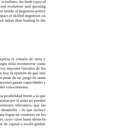
 it outlines, for both types of
ecent evolution and growing
the trends of migration policy
impact of skilled migration on
ch rather than leading to the
expresa el cúmulo de retos y
 siglo solía reconocerse como
 vez mayores vínculos de los
an hoy la opinión de que este
ca pasar de un juego de suma
 naciones ganan capacidades y
 del conocimiento.
a posibilidad frente a la que
torias por sí solas no pueden
uestiones relevantes, que las
de desarrollo —lo que incluye
ara lograr un consenso en los
es, cuyo curso hasta ahora ha
n de capital a escala global,