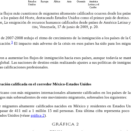
 de 2007-2008 redujo el ritmo de crecimiento de la inmigración a los países de la
3
icación.
El impacto más adverso de la crisis en esos países ha sido para los migr
ron a aumentar los flujos de inmigración hacia esos países, aunque todavía se ma
s global. Las naciones de destino están realizando ajustes a sus políticas de inmigra
as calificaciones profesionales.
ración calificada en el corredor México-Estados Unidos
ricano con más migrantes internacionales altamente calificados en los países de 
sgos más sobresalientes de este movimiento migratorio, sobresalen los siguientes:
e migrantes altamente calificados nacidos en México y residentes en Estados Un
 pasar de 411 mil a 1 millón 15 mil personas. Esta última cifra representa poc
tados Unidos (véase
gráfica 2
).