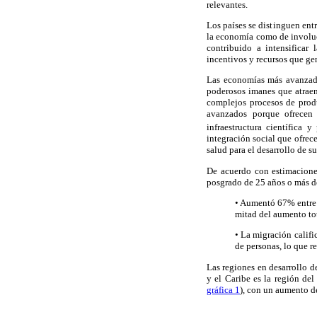
relevantes.
Los países se distinguen ent
la economía como de involucr
contribuido a intensificar
incentivos y recursos que g
Las economías más avanzada
poderosos imanes que atraen
complejos procesos de produ
avanzados porque ofrecen 
infraestructura científica 
integración social que ofrec
salud para el desarrollo de 
De acuerdo con estimacione
posgrado de 25 años o más d
• Aumentó 67% entre 1
mitad del aumento tot
• La migración califi
de personas, lo que 
Las regiones en desarrollo 
y el Caribe es la región de
gráfica 1
), con un aumento d