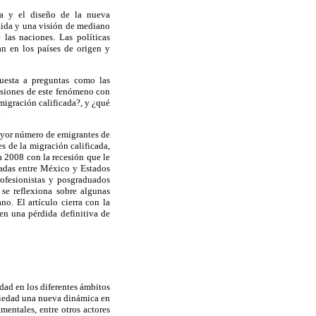
ica y el diseño de la nueva
tida y una visión de mediano
las naciones. Las políticas
n en los países de origen y
puesta a preguntas como las
resiones de este fenómeno con
migración calificada?, y ¿qué
?
mayor número de emigrantes de
s de la migración calificada,
a 2008 con la recesión que le
cadas entre México y Estados
rofesionistas y posgraduados
 se reflexiona sobre algunas
no. El artículo cierra con la
 en una pérdida definitiva de
dad en los diferentes ámbitos
ociedad una nueva dinámica en
mentales, entre otros actores