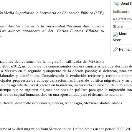
Send th
Indicators
ón Media Superior de la Secretaría de Educación Pública (SEP),
Related lin
 de Filosofía y Letras de la Universidad Nacional Autónoma de
Share
os autores agradecen al Act. Carlos Fuentes Villalba su
More
o.
More
Permali
imaciones del volumen de la migración calificada de México a
 2000-2012, así como de los connacionales con esa característica que, después de
n a México en el segundo quinquenio de la década pasada; se delinean, para am
, laborales y económicos. Considerando la evolución reciente y creciente impor
ncipales propuestas de conceptualización, las líneas de política migratoria y su
la una agenda de investigación en la materia, incluyendo el impacto de la migraci
tiempo que se sugieren algunas opciones de política para que la migración int
nitiva de capital humano, sino en una oportunidad para el desarrollo nacional.
lificada, desarrollo económico, ciencia, tecnología, México-Estados Unidos.
olume of skilled migration from Mexico to the United States in the period 2000-201