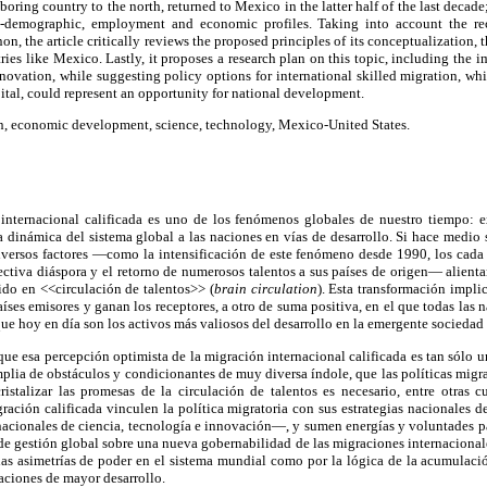
boring country to the north, returned to Mexico in the latter half of the last decade;
io-demographic, employment and economic profiles. Taking into account the r
, the article critically reviews the proposed principles of its conceptualization, 
ries like Mexico. Lastly, it proposes a research plan on this topic, including the 
innovation, while suggesting policy options for international skilled migration, whi
tal, could represent an opportunity for national development.
n, economic development, science, technology, Mexico-United States.
internacional calificada es uno de los fenómenos globales de nuestro tiempo: 
 dinámica del sistema global a las naciones en vías de desarrollo. Si hace medio
iversos factores —como la intensificación de este fenómeno desde 1990, los cada
ectiva diáspora y el retorno de numerosos talentos a sus países de origen— alient
do en <<circulación de talentos>> (
brain circulation
). Esta transformación impli
países emisores y ganan los receptores, a otro de suma positiva, en el que todas las
ue hoy en día son los activos más valiosos del desarrollo en la emergente sociedad
que esa percepción optimista de la migración internacional calificada es tan sólo un
plia de obstáculos y condicionantes de muy diversa índole, que las políticas migra
ristalizar las promesas de la circulación de talentos es necesario, entre otras c
ración calificada vinculen la política migratoria con sus estrategias nacionales 
 nacionales de ciencia, tecnología e innovación—, y sumen energías y voluntades p
de gestión global sobre una nueva gobernabilidad de las migraciones internacional
as asimetrías de poder en el sistema mundial como por la lógica de la acumulació
aciones de mayor desarrollo.