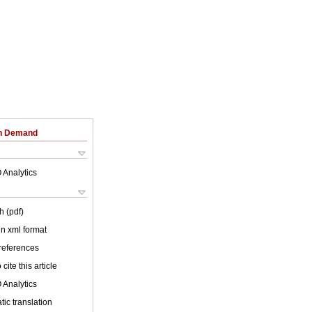
on Demand
 Analytics
h (pdf)
 in xml format
 references
cite this article
 Analytics
ic translation