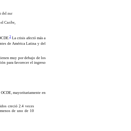
2
 OCDE.
La crisis afectó más a
antes de América Latina y del
ntienen muy por debajo de los
ción para favorecer el ingreso
la OCDE, mayoritariamente en
idos creció 2.4 veces
o menos de uno de 10