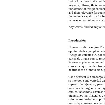
living for a time in the neigh
migratory flows, their soc
importance of this phenomenon
and their relevance for count
the nation's capability for 
permanent loss of human capi
Key words:
skilled migratio
Introducción
El ascenso de la migración 
oportunidades que plantea la
<<fuga de cerebros>>, por d
países de origen con su resp
fenómeno puede ser converti
cero, en el que pierden los 
habilidades de innovación, q
Cabe destacar, sin embargo, 
se interpone una variedad am
superar. Por ejemplo, para c
naciones de origen de la mig
estructurar sólidos sistemas
organismos multilaterales y 
sido determinado tanto por l
hechos que favorecen a las n