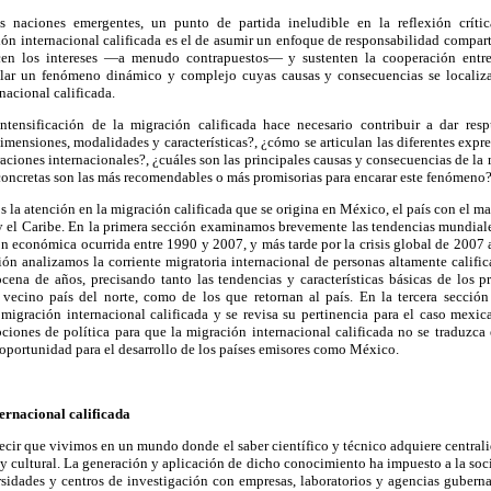
s naciones emergentes, un punto de partida ineludible en la reflexión crít
ión internacional calificada es el de asumir un enfoque de responsabilidad compar
en los intereses —a menudo contrapuestos— y sustenten la cooperación entre 
ular un fenómeno dinámico y complejo cuyas causas y consecuencias se localiza
nacional calificada.
tensificación de la migración calificada hace necesario contribuir a dar res
dimensiones, modalidades y características?, ¿cómo se articulan las diferentes exp
raciones internacionales?, ¿cuáles son las principales causas y consecuencias de la 
 concretas son las más recomendables o más promisorias para encarar este fenómeno
s la atención en la migración calificada que se origina en México, el país con el 
y el Caribe. En la primera sección examinamos brevemente las tendencias mundiale
n económica ocurrida entre 1990 y 2007, y más tarde por la crisis global de 2007 
ión analizamos la corriente migratoria internacional de personas altamente califi
cena de años, precisando tanto las tendencias y características básicas de los p
ecino país del norte, como de los que retornan al país. En la tercera sección
 migración internacional calificada y se revisa su pertinencia para el caso mexica
ciones de política para que la migración internacional calificada no se traduzca
oportunidad para el desarrollo de los países emisores como México.
ernacional calificada
cir que vivimos en un mundo donde el saber científico y técnico adquiere centrali
 y cultural. La generación y aplicación de dicho conocimiento ha impuesto a la s
rsidades y centros de investigación con empresas, laboratorios y agencias guberna