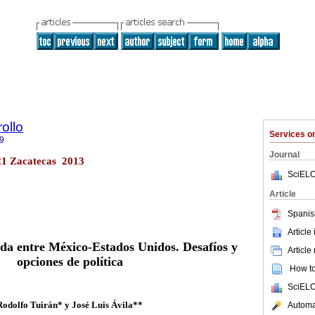
ollo
Services 
9
Journal
.21 Zacatecas 2013
SciELO
Article
Spanis
Article
ada entre México-Estados Unidos. Desafíos y
Article
opciones de política
How to 
SciELO
Rodolfo Tuirán* y José Luis Ávila**
Automat