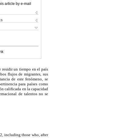
is article by e-mail
ks
nk
 residir un tiempo en el país
bos flujos de migrantes, sus
tancia de este fenómeno, se
 pertinencia para países como
ón calificada en la capacidad
ernacional de talentos no se
2, including those who, after