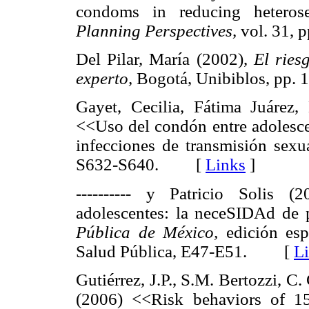
condoms in reducing hetero
Planning Perspectives,
vol. 31,
Del Pilar, María (2002),
El ries
experto,
Bogotá, Unibiblos, pp
Gayet, Cecilia, Fátima Juárez
<<Uso del condón entre adolesce
infecciones de transmisión sex
S632-S640. [
Links
]
---------- y Patricio Solis 
adolescentes: la neceSIDAd de 
Pública de México,
edición esp
Salud Pública, E47-E51. [
L
Gutiérrez, J.P., S.M. Bertozzi,
(2006) <<Risk behaviors of 1