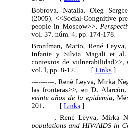
Bobrova, Natalia, Oleg Serge
(2005), <<Social-Congnitive pr
people in Moscow>>,
Perspect
vol. 37, núm. 4, pp. 174-178
Bronfman, Mario, René Leyva, 
Infante y Silvia Magali et a
contextos de vulnerabilidad>>,
vol. l, pp. 8-12. [
Links
]
----------, René Leyva, Mirka N
las fronteras>>, en D. Alarcón
veinte años de la epidemia,
Méxi
201. [
Links
]
----------, René Leyva, Mirka
populations and
HIV/AIDS
in C