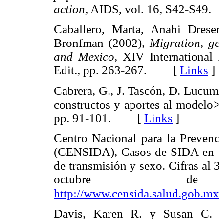
action,
AIDS, vol. 16, S42-S
Caballero, Marta, Anahi Dres
Bronfman (2002),
Migration, g
and Mexico,
XIV International
Edit., pp. 263-267. [
Links
]
Cabrera, G., J. Tascón, D. Lucum
constructos y aportes al modelo
pp. 91-101. [
Links
]
Centro Nacional para la Preven
(CENSIDA), Casos de SIDA en M
de transmisión y sexo. Cifras al
octubre 
http://www.censida.salud.gob.mx/
Davis, Karen R. y Susan C. W