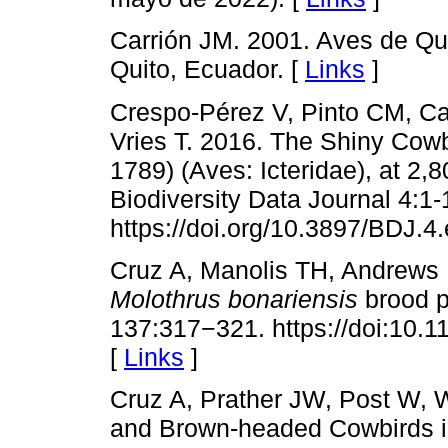
Carrión JM. 2001. Aves de Qu
Quito, Ecuador. [
Links
]
Crespo-Pérez V, Pinto CM, Ca
Vries T. 2016. The Shiny Cow
1789) (Aves: Icteridae), at 2,
Biodiversity Data Journal 4:1-
https://doi.org/10.3897/BDJ.4
Cruz A, Manolis TH, Andrews 
Molothrus bonariensis
brood p
137:317−321. https://doi:10.1
[
Links
]
Cruz A, Prather JW, Post W, 
and Brown-headed Cowbirds int