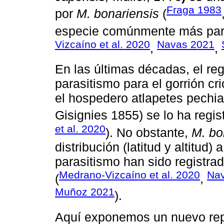
Fraga 1983
por
M. bonariensis
(
especie comúnmente más para
Vizcaíno et al. 2020
Navas 2021
,
,
En las últimas décadas, el reg
parasitismo para el gorrión c
el hospedero atlapetes pechiam
Gisignies 1855) se lo ha regi
et al. 2020
). No obstante,
M. bo
distribución (latitud y altitud)
parasitismo han sido registra
Medrano-Vizcaíno et al. 2020
Na
(
,
Muñoz 2021
).
Aquí exponemos un nuevo repo