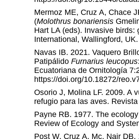
Mermoz ME, Cruz A, Chace JF
(
Molothrus bonariensis
Gmelin
Hart LA (eds). Invasive birds:
International, Wallingford, UK.
Navas IB. 2021. Vaquero Bril
Patipálido
Furnarius leucopus
Ecuatoriana de Ornitología 7:
https://doi.org/10.18272/reo.v
Osorio J, Molina LF. 2009. A 
refugio para las aves. Revist
Payne RB. 1977. The ecology o
Review of Ecology and System
Post W, Cruz A, Mc. Nair DB.