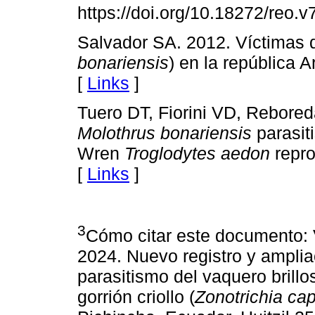
https://doi.org/10.18272/reo.v
Salvador SA. 2012. Víctimas d
bonariensis
) en la república A
[
Links
]
Tuero DT, Fiorini VD, Rebored
Molothrus bonariensis
parasit
Wren
Troglodytes aedon
repro
[
Links
]
3
Cómo citar este documento: V
2024. Nuevo registro y ampliac
parasitismo del vaquero brillo
gorrión criollo (
Zonotrichia ca