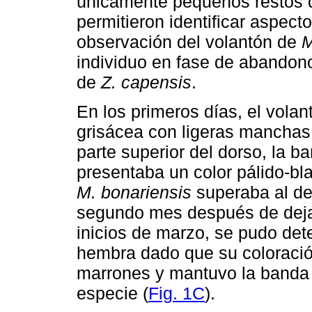
únicamente pequeños restos 
permitieron identificar aspect
observación del volantón de
M
individuo en fase de abandono
de
Z. capensis
.
En los primeros días, el vola
grisácea con ligeras manchas 
parte superior del dorso, la ba
presentaba un color pálido-bl
M. bonariensis
superaba al de
segundo mes después de dejar 
inicios de marzo, se pudo det
hembra dado que su coloració
marrones y mantuvo la banda o
especie (
Fig. 1C
).