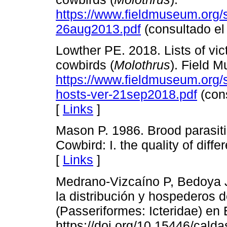
https://www.fieldmuseum.org/si
26aug2013.pdf
(consultado el
Lowther PE. 2018. Lists of vic
cowbirds (
Molothrus
). Field 
https://www.fieldmuseum.org/s
hosts-ver-21sep2018.pdf
(cons
[
Links
]
Mason P. 1986. Brood parasiti
Cowbird: I. the quality of diff
[
Links
]
Medrano-Vizcaíno P, Bedoya J
la distribución y hospederos 
(Passeriformes: Icteridae) en
https://doi.org/10.15446/cald