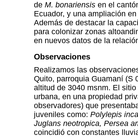
de
M. bonariensis
en el cantón
Ecuador, y una ampliación en s
Además de destacar la capac
para colonizar zonas altoandin
en nuevos datos de la relació
Observaciones
Realizamos las observaciones
Quito, parroquia Guamaní (S 0°
altitud de 3040 msnm. El siti
urbana, en una propiedad priv
observadores) que presentaba
juveniles como:
Polylepis inc
Juglans neotropica, Persea a
coincidió con constantes lluv