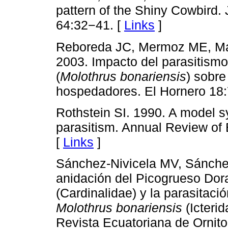
pattern of the Shiny Cowbird. 
64:32−41. [
Links
]
Reboreda JC, Mermoz ME, Mass
2003. Impacto del parasitismo 
(
Molothrus bonariensis
) sobre
hospedadores. El Hornero 18:
Rothstein SI. 1990. A model s
parasitism. Annual Review of
[
Links
]
Sánchez-Nivicela MV, Sánche
anidación del Picogrueso Do
(Cardinalidae) y la parasitaci
Molothrus bonariensis
(Icterid
Revista Ecuatoriana de Ornito