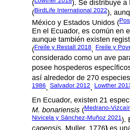
Lowther 2018
(
). Se distribuye a
BirdLife International 2022
(
), aun
Pos
México y Estados Unidos (
En el Ecuador, es común en el
aunque también existen regis
Freile y Restall 2018
Freile y Po
(
,
considerado como un ave parás
posee hospederos específicos
así alrededor de 270 especie
1986
Salvador 2012
Lowther 201
,
,
En Ecuador, existen 21 espec
Medrano-Vizcaín
M. bonariensis
(
Nivicela y Sánchez-Muñoz 2021
). 
capensis,
Muller, 1776
)
es una