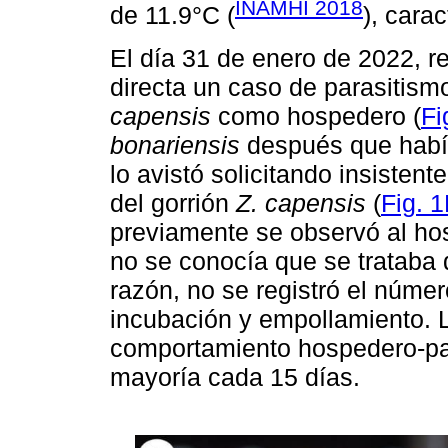
INAMHI 2018
de 11.9°C (
), carac
El día 31 de enero de 2022, 
directa un caso de parasitism
capensis
como hospedero (
Fi
bonariensis
después que habí
lo avistó solicitando insisten
del gorrión
Z. capensis
(
Fig. 
previamente se observó al ho
no se conocía que se trataba 
razón, no se registró el núme
incubación y empollamiento. L
comportamiento hospedero-par
mayoría cada 15 días.