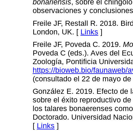
bonariensis
, sobre el chingol
observaciones y conclusiones
Freile JF, Restall R. 2018. Bi
London, UK. [
Links
]
Freile JF, Poveda C. 2019.
Mo
Poveda C (eds.). Aves del Ec
Zoología, Pontificia Universid
https://bioweb.bio/faunaweb
(consultado el 22 de mayo de 
González E. 2019. Efecto de la
sobre el éxito reproductivo de
los talares bonaerenses como s
Doctorado. Universidad Naciona
[
Links
]