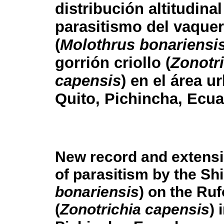
distribución altitudinal
parasitismo del vaquer
(
Molothrus bonariensi
gorrión criollo (
Zonotr
capensis
) en el área u
Quito, Pichincha, Ecu
New record and extension
of parasitism by the Sh
bonariensis
) on the Ru
(
Zonotrichia capensis
) 