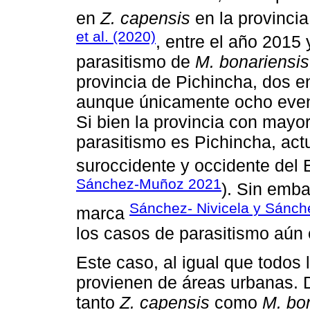
en
Z. capensis
en la provinci
et al. (2020)
, entre el año 2015
parasitismo de
M. bonariensis
provincia de Pichincha, dos e
aunque únicamente ocho even
Si bien la provincia con mayo
parasitismo es Pichincha, act
suroccidente y occidente del 
Sánchez-Muñoz 2021
). Sin emb
Sánchez- Nivicela y Sánc
marca
los casos de parasitismo aún
Este caso, al igual que todos
provienen de áreas urbanas. D
tanto
Z. capensis
como
M. bo