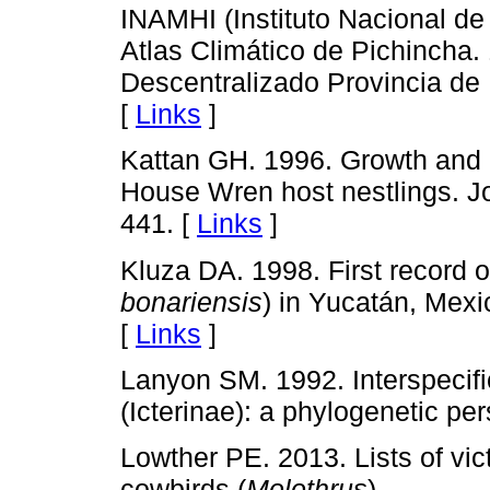
INAMHI (Instituto Nacional de
Atlas Climático de Pichincha
Descentralizado Provincia de
[
Links
]
Kattan GH. 1996. Growth and 
House Wren host nestlings. Jo
441. [
Links
]
Kluza DA. 1998. First record 
bonariensis
) in Yucatán, Mexi
[
Links
]
Lanyon SM. 1992. Interspecifi
(Icterinae): a phylogenetic pe
Lowther PE. 2013. Lists of vic
cowbirds (
Molothrus
).