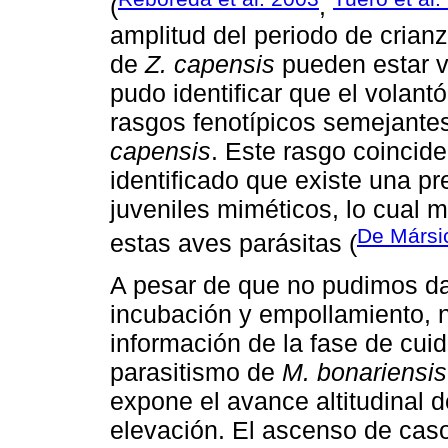
(
,
amplitud del periodo de crian
de
Z. capensis
pueden estar v
pudo identificar que el volant
rasgos fenotípicos semejantes
capensis
. Este rasgo coincid
identificado que existe una 
juveniles miméticos, lo cual m
De Mársic
estas aves parásitas (
A pesar de que no pudimos da
incubación y empollamiento, n
información de la fase de cui
parasitismo de
M. bonariensis
expone el avance altitudinal 
elevación. El ascenso de cas