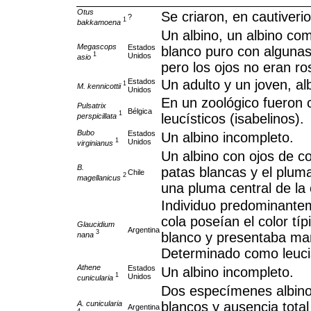
Otus
Se criaron, en cautiverio
?
1
bakkamoena
Un albino, un albino com
Megascops
Estados
blanco puro con algunas
1
Unidos
asio
pero los ojos no eran ro
Estados
Un adulto y un joven, al
1
M. kennicottii
Unidos
En un zoológico fueron 
Pulsatrix
Bélgica
1
leucísticos (isabelinos).
perspicillata
Bubo
Estados
Un albino incompleto.
1
Unidos
virginianus
Un albino con ojos de co
B.
patas blancas y el plum
Chile
2
magellanicus
una pluma central de la 
Individuo predominante
cola poseían el color típ
Glaucidium
Argentina
3
blanco y presentaba m
nana
Determinado como leuc
Athene
Estados
Un albino incompleto.
1
Unidos
cunicularia
Dos especímenes albino
A. cunicularia
blancos y ausencia tota
Argentina
4