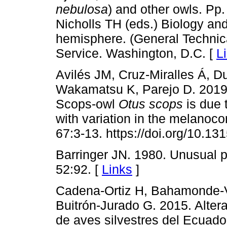
nebulosa
) and other owls. Pp
Nicholls TH (eds.) Biology and
hemisphere. (General Technic
Service. Washington, D.C. [
L
Avilés JM, Cruz-Miralles Á, D
Wakamatsu K, Parejo D. 2019.
Scops-owl
Otus scops
is due 
with variation in the melanoc
67:3-13. https://doi.org/10.13
Barringer JN. 1980. Unusual 
52:92. [
Links
]
Cadena-Ortiz H, Bahamonde-V
Buitrón-Jurado G. 2015. Alter
de aves silvestres del Ecuado