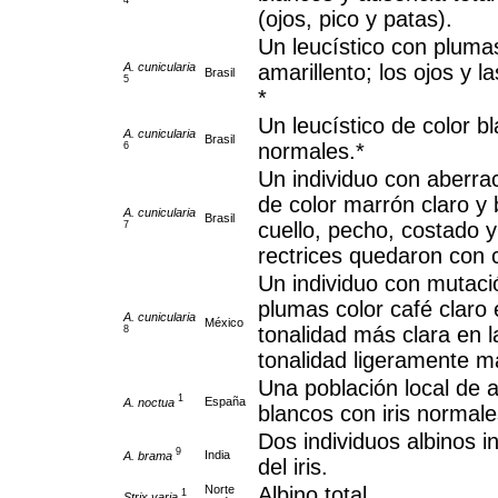
(ojos, pico y patas).
Un leucístico con pluma
A. cunicularia
amarillento; los ojos y
Brasil
5
*
Un leucístico de color b
A. cunicularia
Brasil
normales.*
6
Un individuo con aberra
de color marrón claro y 
A. cunicularia
Brasil
cuello, pecho, costado y 
7
rectrices quedaron con 
Un individuo con mutac
plumas color café claro 
A. cunicularia
México
tonalidad más clara en l
8
tonalidad ligeramente m
Una población local de 
1
España
A. noctua
blancos con iris normale
Dos individuos albinos i
9
India
A. brama
del iris.
Norte
Albino total.
1
Strix varia