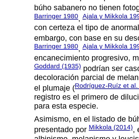
búho sabanero no tienen fotog
Barringer 1980
Ajala y Mikkola 19
,
con certeza el tipo de anorma
embargo, con base en su descr
Barringer 1980
Ajala y Mikkola 19
,
encanecimiento progresivo, mi
Goddard (1935)
podrían ser cas
decoloración parcial de melan
Rodríguez-Ruíz et al
el plumaje (
registro es el primero de diluc
para esta especie.
Asimismo, en el listado de b
Mikkola (2014)
presentado por
,
albinismo, melanismo y leuci