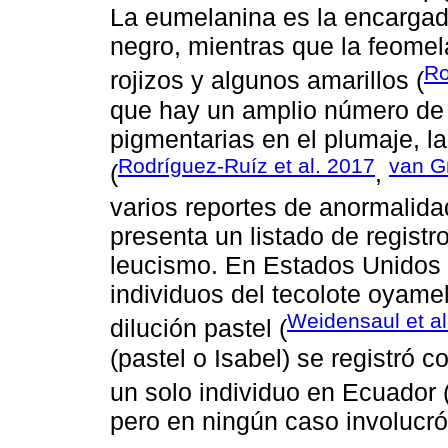
La eumelanina es la encargada
negro, mientras que la feomela
Ro
rojizos y algunos amarillos (
que hay un amplio número de
pigmentarias en el plumaje, l
Rodríguez-Ruíz et al. 2017
van G
(
,
varios reportes de anormalid
presenta un listado de regist
leucismo. En Estados Unidos 
individuos del tecolote oyamel
Weidensaul et al
dilución pastel (
(pastel o Isabel) se registró c
un solo individuo en Ecuador 
pero en ningún caso involucr