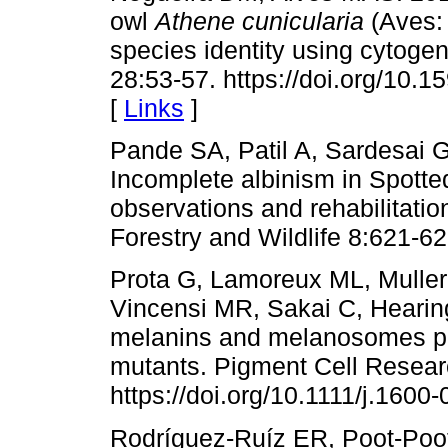
owl
Athene cunicularia
(Aves: 
species identity using cytogen
28:53-57. https://doi.org/10
[
Links
]
Pande SA, Patil A, Sardesai G
Incomplete albinism in Spotte
observations and rehabilitation
Forestry and Wildlife 8:621-62
Prota G, Lamoreux ML, Muller 
Vincensi MR, Sakai C, Hearin
melanins and melanosomes pr
mutants. Pigment Cell Resear
https://doi.org/10.1111/j.160
Rodríguez-Ruíz ER, Poot-Poot