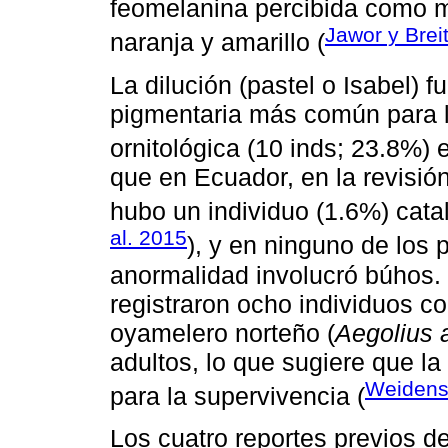
feomelanina percibida como ma
Jawor y Brei
naranja y amarillo (
La dilución (pastel o Isabel) 
pigmentaria más común para l
ornitológica (10 inds; 23.8%) 
que en Ecuador, en la revisió
hubo un individuo (1.6%) cata
al. 2015
), y en ninguno de los
anormalidad involucró búhos
registraron ocho individuos co
oyamelero norteño (
Aegolius 
adultos, lo que sugiere que l
Weidensa
para la supervivencia (
Los cuatro reportes previos d