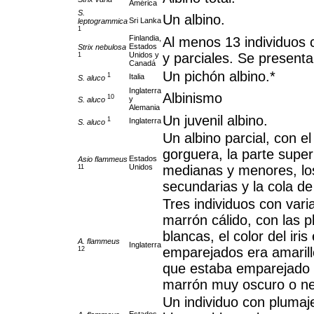
América
S.
Un albino.
Sri Lanka
leptogrammica
1
Finlandia,
Al menos 13 individuos c
Estados
Strix nebulosa
Unidos y
y parciales. Se presenta
1
Canadá
Un pichón albino.*
1
Italia
S. aluco
Inglaterra
Albinismo
10
y
S. aluco
Alemania
Un juvenil albino.
1
Inglaterra
S. aluco
Un albino parcial, con e
gorguera, la parte superi
Estados
Asio flammeus
Unidos
medianas y menores, los
11
secundarias y la cola de
Tres individuos con varia
marrón cálido, con las p
blancas, el color del iri
A. flammeus
Inglaterra
emparejados era amarillo
12
que estaba emparejado
marrón muy oscuro o ne
Un individuo con plumaj
Estados