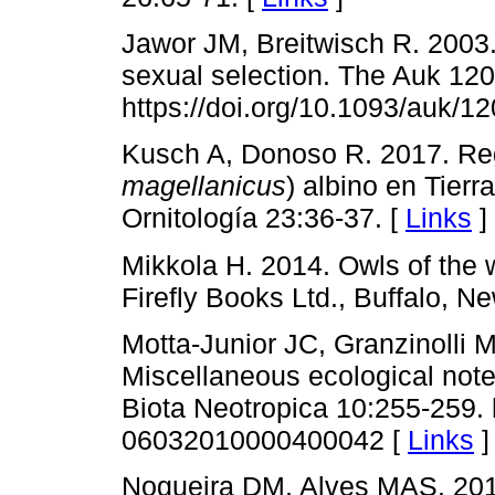
Jawor JM, Breitwisch R. 2003
sexual selection. The Auk 12
https://doi.org/10.1093/auk/12
Kusch A, Donoso R. 2017. Reg
magellanicus
) albino en Tierr
Ornitología 23:36-37. [
Links
]
Mikkola H. 2014. Owls of the 
Firefly Books Ltd., Buffalo, N
Motta-Junior JC, Granzinolli
Miscellaneous ecological notes
Biota Neotropica 10:255-259. 
06032010000400042 [
Links
]
Nogueira DM, Alves MAS. 2011