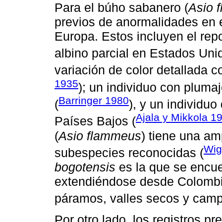
Para el búho sabanero (
Asio 
previos de anormalidades en 
Europa. Estos incluyen el rep
albino parcial en Estados Uni
variación de color detallada co
1935
); un individuo con pluma
Barringer 1980
(
), y un individu
Ajala y Mikkola 1
Países Bajos (
(
Asio flammeus
) tiene una am
Wig
subespecies reconocidas (
bogotensis
es la que se encue
extendiéndose desde Colombia
páramos, valles secos y camp
Por otro lado, los registros p