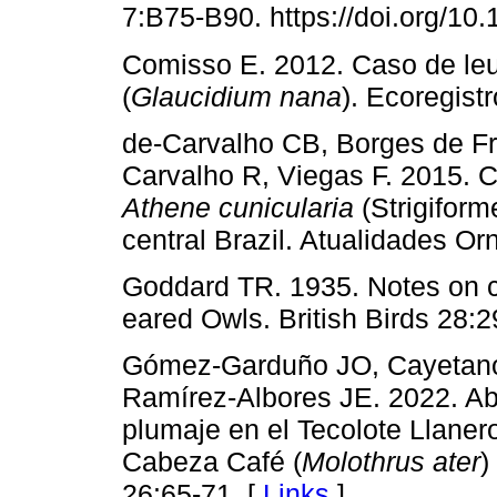
7:B75-B90. https://doi.org/10.
Comisso E. 2012. Caso de le
(
Glaucidium nana
). Ecoregistr
de-Carvalho CB, Borges de Fr
Carvalho R, Viegas F. 2015. C
Athene cunicularia
(Strigiform
central Brazil. Atualidades Or
Goddard TR. 1935. Notes on co
eared Owls. British Birds 28:2
Gómez-Garduño JO, Cayetano-
Ramírez-Albores JE. 2022. Abe
plumaje en el Tecolote Llanero
Cabeza Café (
Molothrus ater
)
26:65-71. [
Links
]