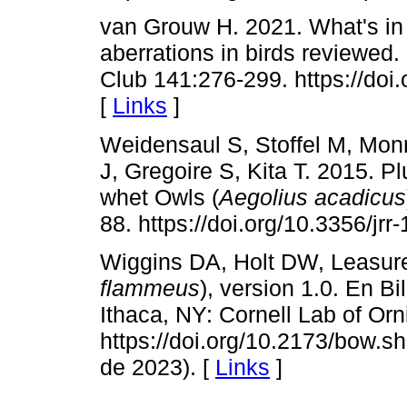
van Grouw H. 2021. What's in
aberrations in birds reviewed. B
Club 141:276-299. https://doi
[
Links
]
Weidensaul S, Stoffel M, Mon
J, Gregoire S, Kita T. 2015. 
whet Owls (
Aegolius acadicus
88. https://doi.org/10.3356/jrr
Wiggins DA, Holt DW, Leasure
flammeus
), version 1.0. En Bi
Ithaca, NY: Cornell Lab of Orn
https://doi.org/10.2173/bow.s
de 2023). [
Links
]