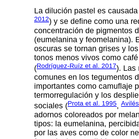
La dilución pastel es causada
2012
) y se define como una re
concentración de pigmentos 
(eumelanina y feomelanina). 
oscuras se tornan grises y los
tonos menos vivos como café c
Rodríguez-Ruíz et al. 2017
(
). Las
comunes en los tegumentos d
importantes como camuflaje pa
termorregulación y los despli
Prota et al. 1995
Avilés
sociales (
,
adornos coloreados por melan
tipos: la eumelanina, percib
por las aves como de color ne