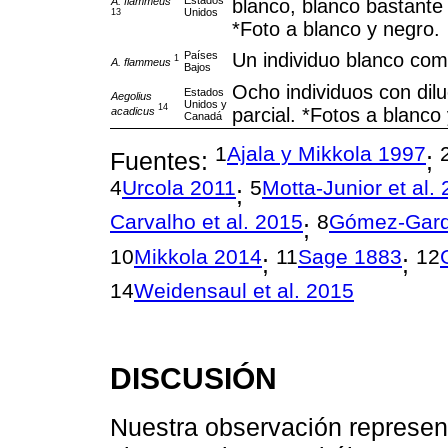
A. flammeus
blanco, blanco bastante 
Unidos
13
*Foto a blanco y negro.
Países
Un individuo blanco com
1
A. flammeus
Bajos
Ocho individuos con dil
Estados
Aegolius
Unidos y
14
parcial. *Fotos a blanco
acadicus
Canadá
1
Ajala y Mikkola 1997
Fuentes:
;
4
Urcola 2011
5
Motta-Junior et al.
;
Carvalho et al. 2015
8
Gómez-Gardu
;
10
Mikkola 2014
11
Sage 1883
12
;
;
14
Weidensaul et al. 2015
DISCUSIÓN
Nuestra observación represent