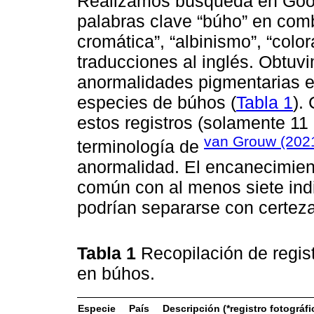
Realizamos búsqueda en Goo
palabras clave “búho” en comb
cromática”, “albinismo”, “colo
traducciones al inglés. Obtuv
anormalidades pigmentarias e
especies de búhos (
Tabla 1
).
estos registros (solamente 11 
van Grouw (202
terminología de
anormalidad. El encanecimien
común con al menos siete indi
podrían separarse con certez
Tabla 1
Recopilación de regis
en búhos.
Especie
País
Descripción (*registro fotográfi