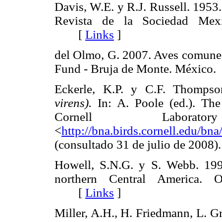
Davis, W.E. y R.J. Russell. 1953
Revista de la Sociedad Mexi
[
Links
]
del Olmo, G. 2007. Aves comunes
Fund - Bruja de Monte. Méxi
Eckerle, K.P. y C.F. Thompso
virens).
In: A. Poole (ed.). The
Cornell Laborat
<
http://bna.birds.cornell.edu/bn
(consultado 31 de julio de 20
Howell, S.N.G. y S. Webb. 199
northern Central America. 
[
Links
]
Miller, A.H., H. Friedmann, L. G