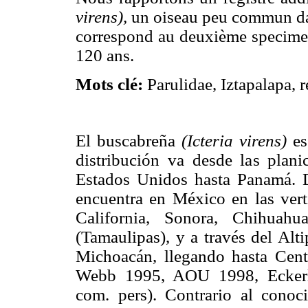
virens),
un oiseau peu commun dan
correspond au deuxième specimen 
120 ans.
Mots clé:
Parulidae, Iztapalapa, r
El buscabreña
(Icteria virens)
es
distribución va desde las plani
Estados Unidos hasta Panamá. D
encuentra en México en las verti
California, Sonora, Chihuah
(Tamaulipas), y a través del Alt
Michoacán, llegando hasta Cent
Webb 1995, AOU 1998, Eckerl
com. pers). Contrario al conoc