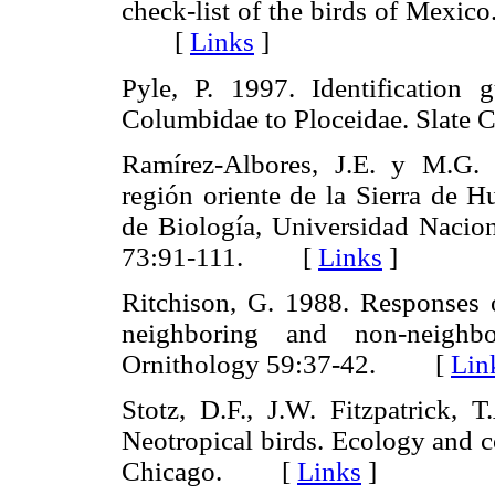
check-list of the birds of Mexico
[
Links
]
Pyle, P. 1997. Identification 
Columbidae to Ploceidae. Slate
Ramírez-Albores, J.E. y M.G. 
región oriente de la Sierra de H
de Biología, Universidad Nacio
73:91-111. [
Links
]
Ritchison, G. 1988. Responses o
neighboring and non-neighbo
Ornithology 59:37-42. [
Lin
Stotz, D.F., J.W. Fitzpatrick, 
Neotropical birds. Ecology and c
Chicago. [
Links
]