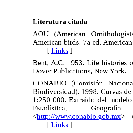
Literatura citada
AOU (American Ornithologists
American birds, 7a ed. American
[
Links
]
Bent, A.C. 1953. Life histories 
Dover Publications, New Yor
CONABIO (Comisión Nacional
Biodiversidad). 1998. Curvas de 
1:250 000. Extraído del modelo d
Estadística, Geograf
<
http://www.conabio.gob.mx
> (
[
Links
]