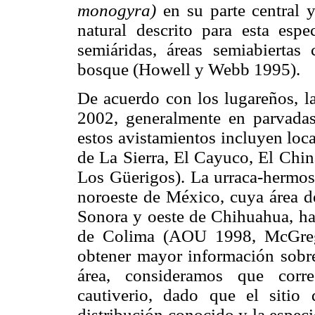
monogyra)
en su parte central 
natural descrito para esta espe
semiáridas, áreas semiabierta
bosque (Howell y Webb 1995).
De acuerdo con los lugareños, l
2002, generalmente en parvada
estos avistamientos incluyen lo
de La Sierra, El Cayuco, El Chin
Los Güerigos). La urraca-hermos
noroeste de México, cuya área d
Sonora y oeste de Chihuahua, haci
de Colima (AOU 1998, McGrego
obtener mayor información sobre
área, consideramos que corr
cautiverio, dado que el sitio 
distribución conocido y la espec