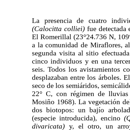
La presencia de cuatro indiv
(Calocitta colliei)
fue detectada 
El Romerillal (23°24.736 N, 109
a la comunidad de Miraflores, al
segunda visita al sitio efectua
cinco individuos y en una terce
seis. Todos los avistamientos c
desplazaban entre los árboles. E
seco de los semiáridos, semicáli
22° C, con régimen de lluvias
Mosiño 1968). La vegetación del
dos biotopos: un bajío arbol
(especie introducida), encino
(
divaricata)
y, el otro, un arro