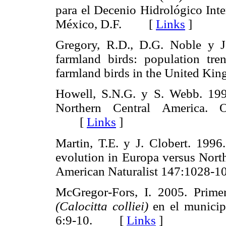
para el Decenio Hidrológico Inte
México, D.F. [
Links
]
Gregory, R.D., D.G. Noble y J
farmland birds: population tre
farmland birds in the United 
Howell, S.N.G. y S. Webb. 199
Northern Central America. 
[
Links
]
Martin, T.E. y J. Clobert. 1996.
evolution in Europa versus Nort
American Naturalist 147:102
McGregor-Fors, I. 2005. Primer
(Calocitta colliei)
en el municip
6:9-10. [
Links
]