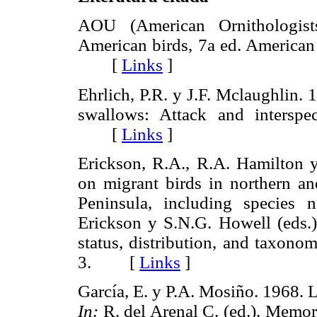
AOU (American Ornithologist
American birds, 7a ed. American
[
Links
]
Ehrlich, P.R. y J.F. Mclaughlin. 
swallows: Attack and interspe
[
Links
]
Erickson, R.A., R.A. Hamilton 
on migrant birds in northern and
Peninsula, including specie
Erickson y S.N.G. Howell (eds.).
status, distribution, and taxon
3. [
Links
]
García, E. y P.A. Mosiño. 1968. L
In:
R. del Arenal C. (ed.). Mem