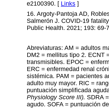
e2100390. [
Links
]
16. Argoty-Pantoja AD, Roble
Salmerón J. COVID-19 fatality
Public Health. 2021; 193: 69-7
Abreviaturas: AM = adultos m
DM2 = mellitus tipo 2. ECNT 
transmisibles. EPOC = enferm
ERC = enfermedad renal crónic
sistémica. PAM = pacientes 
adulto muy mayor. RIC = rango
puntuación simplificada aguda 
Physiology Score III).
SDRA = s
agudo. SOFA = puntuación de l