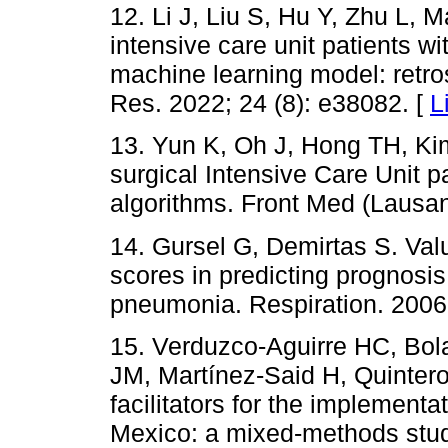
12. Li J, Liu S, Hu Y, Zhu L, M
intensive care unit patients wi
machine learning model: retro
Res. 2022; 24 (8): e38082. [
L
13. Yun K, Oh J, Hong TH, Kim 
surgical Intensive Care Unit p
algorithms. Front Med (Lausan
14. Gursel G, Demirtas S. Va
scores in predicting prognosis 
pneumonia. Respiration. 2006;
15. Verduzco-Aguirre HC, Bo
JM, Martínez-Said H, Quintero
facilitators for the implementat
Mexico: a mixed-methods stud