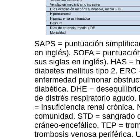
Ventilación mecánica no invasiva
Días ventilación mecánica invasiva, media ± DE
Hipernatremia
Hiponatremia asintomática
Delirium
Días de estancia, media ± DE
Mortalidad
SAPS = puntuación simplificad
en inglés). SOFA = puntuación 
sus siglas en inglés). HAS = h
diabetes mellitus tipo 2. ER
enfermedad pulmonar obstruct
diabética. DHE = desequilibri
de distrés respiratorio agudo
= insuficiencia renal crónica
comunidad. STD = sangrado d
cráneo-encefálico. TEP = tr
trombosis venosa periférica. 