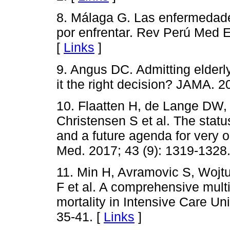
8. Málaga G. Las enfermedades
por enfrentar. Rev Perú Med E
[
Links
]
9. Angus DC. Admitting elderly
it the right decision? JAMA. 2
10. Flaatten H, de Lange DW, 
Christensen S et al. The statu
and a future agenda for very o
Med. 2017; 43 (9): 1319-1328.
11. Min H, Avramovic S, Wojtu
F et al. A comprehensive multi
mortality in Intensive Care Uni
35-41. [
Links
]