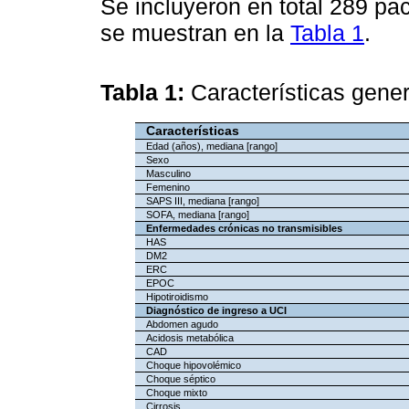
Se incluyeron en total 289 pac
se muestran en la
Tabla 1
.
Tabla 1:
Características gener
Características
Edad (años), mediana [rango]
Sexo
Masculino
Femenino
SAPS III, mediana [rango]
SOFA, mediana [rango]
Enfermedades crónicas no transmisibles
HAS
DM2
ERC
EPOC
Hipotiroidismo
Diagnóstico de ingreso a UCI
Abdomen agudo
Acidosis metabólica
CAD
Choque hipovolémico
Choque séptico
Choque mixto
Cirrosis