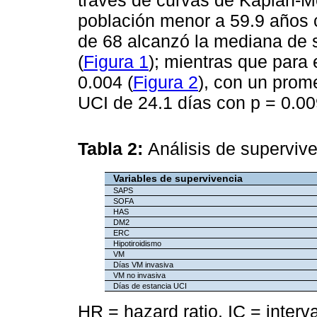
población menor a 59.9 años 
de 68 alcanzó la mediana de 
(
Figura 1
); mientras que para
0.004 (
Figura 2
), con un prome
UCI de 24.1 días con p = 0.00
Tabla 2:
Análisis de superviv
Variables de supervivencia
SAPS
SOFA
HAS
DM2
ERC
Hipotiroidismo
VM
Días VM invasiva
VM no invasiva
Días de estancia UCI
HR = hazard ratio. IC = inter