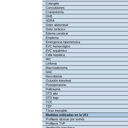
Colangitis
Convulsiones
Craneotomía
DHE
SDRA
Dolor abdominal
Dolor torácico
Edema cerebral
Empiema
Emergencia hipertensiva
EVC hemorrágico
EVC isquémico
Falla hepática
IRC
Linfoma
Macroadenoma
NAC
Necrobiosis
Oclusión intestinal
Postoperatorio
Politrauma
STD alto
STD bajo
TCE
TEP
Tórax inestable
Medidas utilizadas en la UCI
Profilaxis úlceras por estrés
Profilaxis TVP
Ventilación mecánica