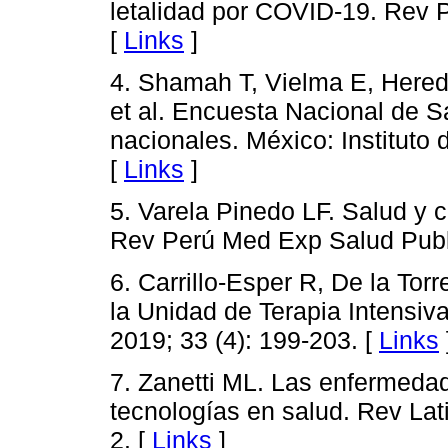
letalidad por COVID-19. Rev 
[
Links
]
4. Shamah T, Vielma E, Hered
et al. Encuesta Nacional de S
nacionales. México: Instituto 
[
Links
]
5. Varela Pinedo LF. Salud y c
Rev Perú Med Exp Salud Publi
6. Carrillo-Esper R, De la Tor
la Unidad de Terapia Intensi
2019; 33 (4): 199-203. [
Links
7. Zanetti ML. Las enfermedad
tecnologías en salud. Rev La
2. [
Links
]