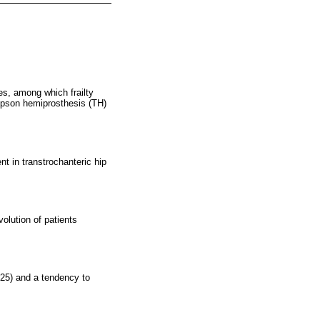
es, among which frailty
mpson hemiprosthesis (TH)
t in transtrochanteric hip
volution of patients
025) and a tendency to