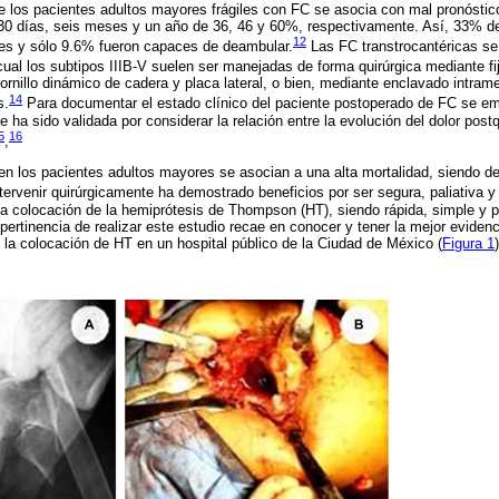
de los pacientes adultos mayores frágiles con FC se asocia con mal pronóstic
30 días, seis meses y un año de 36, 46 y 60%, respectivamente. Así, 33% de
12
nes y sólo 9.6% fueron capaces de deambular.
Las FC transtrocantéricas se 
cual los subtipos IIIB-V suelen ser manejadas de forma quirúrgica mediante fi
ornillo dinámico de cadera y placa lateral, o bien, mediante enclavado intram
14
s.
Para documentar el estado clínico del paciente postoperado de FC se emp
 ha sido validada por considerar la relación entre la evolución del dolor postq
5
16
,
en los pacientes adultos mayores se asocian a una alta mortalidad, siendo d
tervenir quirúrgicamente ha demostrado beneficios por ser segura, paliativa y 
la colocación de la hemiprótesis de Thompson (HT), siendo rápida, simple y pa
ertinencia de realizar este estudio recae en conocer y tener la mejor evidenc
s la colocación de HT en un hospital público de la Ciudad de México (
Figura 1
)