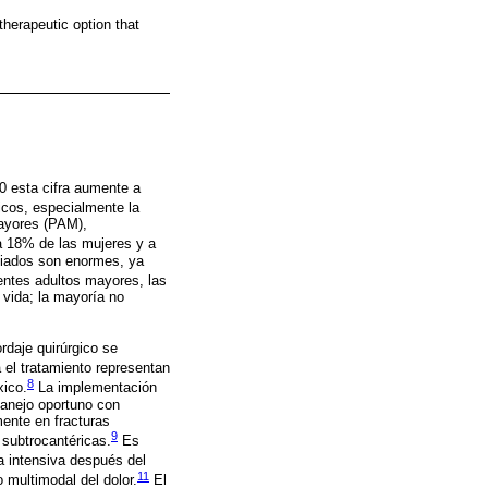
herapeutic option that
0 esta cifra aumente a
icos, especialmente la
mayores (PAM),
 a 18% de las mujeres y a
ciados son enormes, ya
entes adultos mayores, las
 vida; la mayoría no
rdaje quirúrgico se
el tratamiento representan
8
xico.
La implementación
manejo oportuno con
mente en fracturas
9
 subtrocantéricas.
Es
a intensiva después del
11
 multimodal del dolor.
El