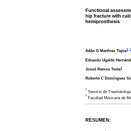
Functional assessmen
hip fracture with c
hemiprosthesis
1
Adán G Martínez Tapia
Eduardo Ugalde Hernánd
1
Josué Ramos Texta
Roberto C Domínguez G
1
Servicio de Traumatologí
2
Facultad Mexicana de Med
RESUMEN: