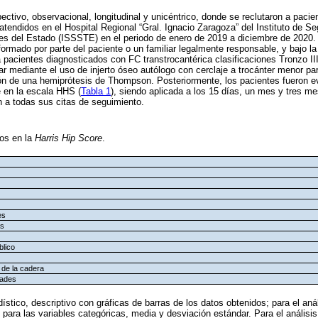
pectivo, observacional, longitudinal y unicéntrico, donde se reclutaron a pac
tendidos en el Hospital Regional “Gral. Ignacio Zaragoza” del Instituto de Se
es del Estado (ISSSTE) en el periodo de enero de 2019 a diciembre de 2020. 
formado por parte del paciente o un familiar legalmente responsable, y bajo l
a pacientes diagnosticados con FC transtrocantérica clasificaciones Tronzo II
car mediante el uso de injerto óseo autólogo con cerclaje a trocánter menor p
ión de una hemiprótesis de Thompson. Posteriormente, los pacientes fueron 
e en la escala HHS (
Tabla 1
), siendo aplicada a los 15 días, un mes y tres m
 a todas sus citas de seguimiento.
os en la
Harris Hip Score
.
es
as
blico
de la cadera
dades
dístico, descriptivo con gráficas de barras de los datos obtenidos; para el anál
para las variables categóricas, media y desviación estándar. Para el análisis 