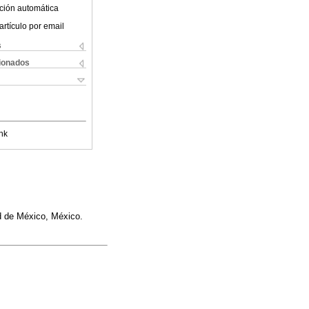
ción automática
artículo por email
s
cionados
nk
d de México, México.