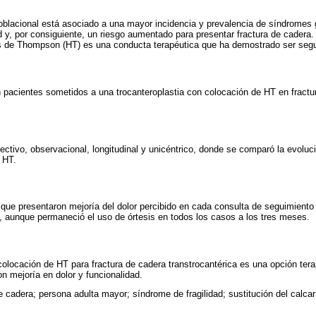
oblacional está asociado a una mayor incidencia y prevalencia de síndromes g
d y, por consiguiente, un riesgo aumentado para presentar fractura de cadera. 
s de Thompson (HT) es una conducta terapéutica que ha demostrado ser segu
en pacientes sometidos a una trocanteroplastia con colocación de HT en fract
pectivo, observacional, longitudinal y unicéntrico, donde se comparó la evoluc
 HT.
 que presentaron mejoría del dolor percibido en cada consulta de seguimiento
d, aunque permaneció el uso de órtesis en todos los casos a los tres meses.
y colocación de HT para fractura de cadera transtrocantérica es una opción ter
n mejoría en dolor y funcionalidad.
e cadera; persona adulta mayor; síndrome de fragilidad; sustitución del calca