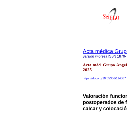
Acta médica Grup
versión impresa
ISSN
1870-
Acta méd. Grupo Ángele
2025
https://doi.org/10.35366/114587
Valoración funcio
postoperados de f
calcar y colocac