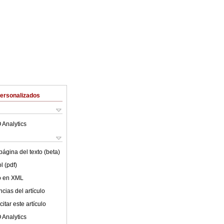
Personalizados
 Analytics
ágina del texto (beta)
l (pdf)
lo en XML
cias del artículo
itar este artículo
 Analytics