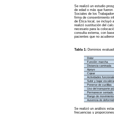
Se realizó un estudio pros
de edad o más que fueron a
Sociales de los Trabajador
firma de consentimiento in
de Ética local, se incluyó 
realizó sustitución del cal
necesario para la colocac
consulta externa, con bas
pacientes que no acudieron
Tabla 1:
Dominios evaluad
Dolor
Función: marcha
Distancia caminada
Apoyo
Cojear
Actividades funcional
Subir y bajar escaler
Ponerse de cuclillas
Uso del transporte pú
Permanecer sentado
Rango de movimiento 
Ausencia de deformi
Se realizó un análisis esta
frecuencias y proporciones 