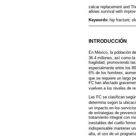
calcar replacement and Tho
allows survival with improv
Keywords:
hip fracture; 
INTRODUCCIÓN
En México, la población d
36.4 millones, así como la
fragilidad, promoviendo la
especialmente entre los 8
6% de los hombres, aument
que se requiere un largo pe
FC han afectado gravemente
vuelven a los niveles de r
Las FC se clasifican según 
determina según la ubicació
un impacto en los servicio
de estrategias de prevenci
tratamiento integral con m
inestables del cuello femor
indispensable mantener un
alta, el uso de un program