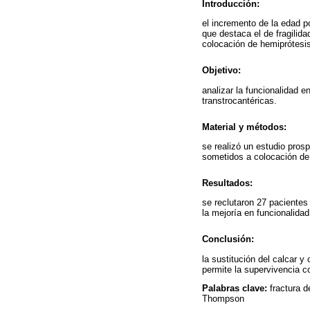
Introducción:
el incremento de la edad p
que destaca el de fragilida
colocación de hemiprótesi
Objetivo:
analizar la funcionalidad 
transtrocantéricas.
Material y métodos:
se realizó un estudio pros
sometidos a colocación de
Resultados:
se reclutaron 27 pacientes
la mejoría en funcionalida
Conclusión:
la sustitución del calcar 
permite la supervivencia co
Palabras clave:
fractura d
Thompson