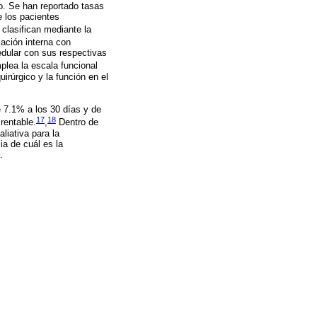
o. Se han reportado tasas
 los pacientes
clasifican mediante la
jación interna con
edular con sus respectivas
lea la escala funcional
uirúrgico y la función en el
e 7.1% a los 30 días y de
17
18
rentable.
,
Dentro de
liativa para la
ia de cuál es la
.