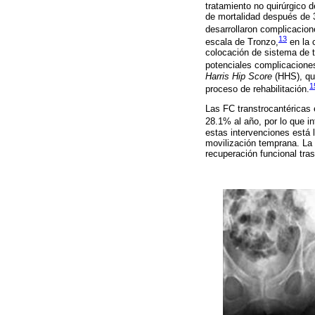
tratamiento no quirúrgico 
de mortalidad después de 
desarrollaron complicacio
13
escala de Tronzo,
en la 
colocación de sistema de t
potenciales complicacione
Harris Hip Score
(HHS), que
1
proceso de rehabilitación.
Las FC transtrocantéricas 
28.1% al año, por lo que in
estas intervenciones está 
movilización temprana. La p
recuperación funcional tra