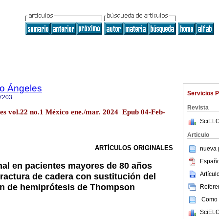
o Ángeles
Servicios 
7203
Revista
s vol.22 no.1 México ene./mar. 2024 Epub 04-Feb-
SciELO
Articulo
ARTÍCULOS ORIGINALES
nueva p
Españo
nal en pacientes mayores de 80 años
Artícu
ractura de cadera con sustitución del
ión de hemiprótesis de Thompson
Referen
Como c
SciELO