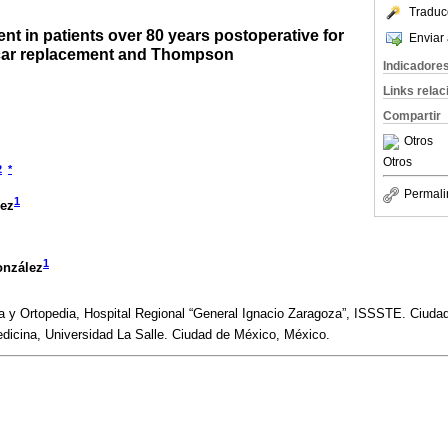
Traduc
t in patients over 80 years postoperative for
Enviar 
alcar replacement and Thompson
Indicadore
Links rela
Compartir
Otros
Otros
2
*
Permali
1
ez
1
onzález
a y Ortopedia, Hospital Regional “General Ignacio Zaragoza”, ISSSTE. Ciuda
icina, Universidad La Salle. Ciudad de México, México.