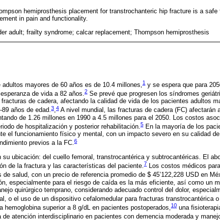
mpson hemiprosthesis placement for transtrochanteric hip fracture is a safe t
ement in pain and functionality.
older adult; frailty syndrome; calcar replacement; Thompson hemiprosthesis
1
e adultos mayores de 60 años es de 10.4 millones,
y se espera que para 205
2
 esperanza de vida a 82 años.
Se prevé que progresen los síndromes geriátr
s fracturas de cadera, afectando la calidad de vida de los pacientes adultos 
3
4
0-89 años de edad.
,
A nivel mundial, las fracturas de cadera (FC) afectarán
ando de 1.26 millones en 1990 a 4.5 millones para el 2050. Los costos aso
5
riodo de hospitalización y posterior rehabilitación.
En la mayoría de los paci
 el funcionamiento físico y mental, con un impacto severo en su calidad de
6
endimiento previos a la FC.
su ubicación: del cuello femoral, transtrocantérica y subtrocantéricas. El abo
7
n de la fractura y las características del paciente.
Los costos médicos para 
s de salud, con un precio de referencia promedio de $ 45’122,228 USD en Mé
ón, especialmente para el riesgo de caída es la más eficiente, así como un 
anejo quirúrgico temprano, considerando adecuado control del dolor, especial
al, o el uso de un dispositivo cefalomedular para fracturas transtrocantérica o
10
a hemoglobina superior a 8 g/dL en pacientes postoperados,
una fisioterapi
a de atención interdisciplinario en pacientes con demencia moderada y manejo