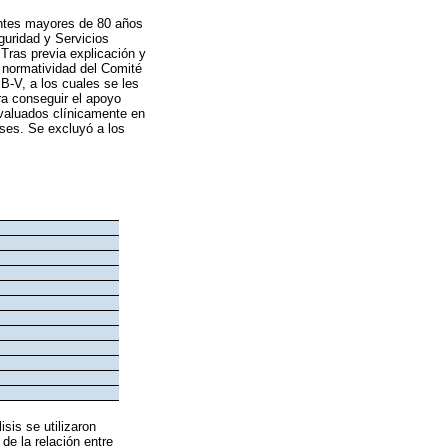
ientes mayores de 80 años
guridad y Servicios
Tras previa explicación y
a normatividad del Comité
IB-V, a los cuales se les
ara conseguir el apoyo
evaluados clínicamente en
eses. Se excluyó a los
isis se utilizaron
de la relación entre