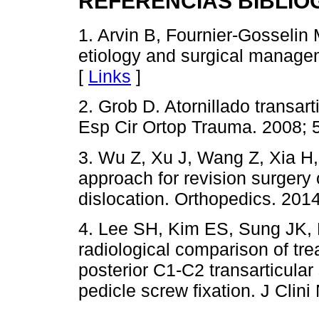
REFERENCIAS BIBLIO
1. Arvin B, Fournier-Gosseli
etiology and surgical manage
[
Links
]
2. Grob D. Atornillado transar
Esp Cir Ortop Trauma. 2008; 
3. Wu Z, Xu J, Wang Z, Xia H,
approach for revision surgery 
dislocation. Orthopedics. 201
4. Lee SH, Kim ES, Sung JK, 
radiological comparison of trea
posterior C1-C2 transarticular
pedicle screw fixation. J Clin