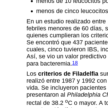
menos de 10 leucocitos po
menos de cinco leucocito
En un estudio realizado entre
febriles menores de 60 días, 
quienes cumplieran los criter
Se encontró que 437 pacientes
cuales, cinco tuvieron IBS, i
Así, se vio un valor predicti
18
para bacteremia.
Los
criterios de Filadelfia
sur
realizó entre 1987 y 1992 con
vida. Se incluyeron paciente
presentaron al
Philadelphia Ch
o
rectal de 38.2
C o mayor. A to