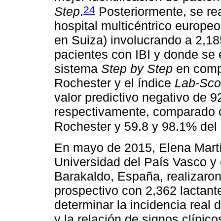
24
Step
.
Posteriormente, se rea
hospital multicéntrico europe
en Suiza) involucrando a 2,1
pacientes con IBI y donde se e
sistema
Step by Step
en compa
Rochester y el índice
Lab-Sco
valor predictivo negativo de 
respectivamente, comparado c
Rochester y 59.8 y 98.1% del
En mayo de 2015, Elena Martí
Universidad del País Vasco y e
Barakaldo, España, realizaron
prospectivo con 2,362 lactant
determinar la incidencia real 
y la relación de signos clínic