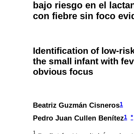
bajo riesgo en el lact
con fiebre sin foco evi
Identification of low-ris
the small infant with fe
obvious focus
1
Beatriz Guzmán Cisneros
1
*
Pedro Juan Cullen Benítez
1