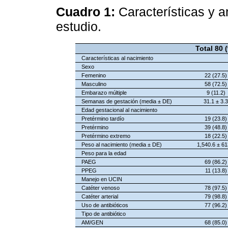
Cuadro 1:
Características y 
estudio.
Total 80 
Características al nacimiento
Sexo
Femenino
22 (27.5)
Masculino
58 (72.5)
Embarazo múltiple
9 (11.2)
Semanas de gestación (media ± DE)
31.1 ± 3.3
Edad gestacional al nacimiento
Pretérmino tardío
19 (23.8)
Pretérmino
39 (48.8)
Pretérmino extremo
18 (22.5)
Peso al nacimiento (media ± DE)
1,540.6 ± 61
Peso para la edad
PAEG
69 (86.2)
PPEG
11 (13.8)
Manejo en UCIN
Catéter venoso
78 (97.5)
Catéter arterial
79 (98.8)
Uso de antibióticos
77 (96.2)
Tipo de antibiótico
AM/GEN
68 (85.0)