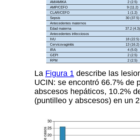
AM/AMIKA
2 (2.5)
AMP/CEFO
9 (11.2)
CLAR/CEFO
1 (1.2)
Sepsis
30 (37.5)
Antecedentes maternos
Edad materna
37.2 (4.3)
Antecedentes infecciosos
IVU
18 (22.5)
Cervicovaginitis
13 (16.2)
IRA
4 (5.0)
GEPI
2 (2.5)
RPM
2 (2.5)
La
Figura 1
describe las lesio
UCIN: se encontró 66.7% de p
abscesos hepáticos, 10.2% d
(puntilleo y abscesos) en un 2