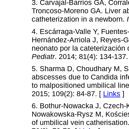
3. Carvajal-Barrios GA, Corr
Troncoso-Moreno GA. Liver ab
catheterization in a newborn.
4. Escárraga-Valle Y, Fuente
Hernández-Arriola J, Reyes-
neonato por la cateterización 
Pediatr
. 2014; 81(4): 134-137.
5. Sharma D, Choudhary M, Sh
abscesses due to Candida infe
to malpositioned umbilical line
2015; 109(2): 84-87. [
Links
]
6. Bothur-Nowacka J, Czech-K
Nowakowska-Rysz M, Kościesza
of umbilical vein catherisatio