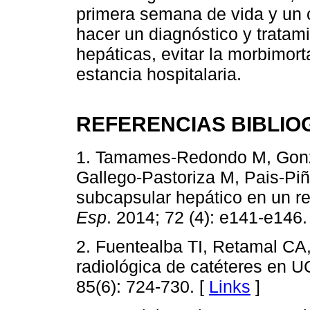
primera semana de vida y un c
hacer un diagnóstico y tratam
hepáticas, evitar la morbimort
estancia hospitalaria.
REFERENCIAS BIBLIO
1. Tamames-Redondo M, Gonzá
Gallego-Pastoriza M, Pais-Pi
subcapsular hepático en un r
Esp
. 2014; 72 (4): e141-e146.
2. Fuentealba TI, Retamal CA
radiológica de catéteres en U
85(6): 724-730. [
Links
]