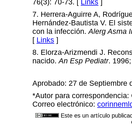
76(3): 70-73. [
Links
]
7. Herrera-Aguirre A, Rodrígu
Hernández-Bautista V. El sist
con la infección.
Alerg Asma I
[
Links
]
8. Elorza-Arizmendi J. Recons
nacido.
An Esp Pediatr
. 1996;
Aprobado: 27 de Septiembre 
*Autor para correspondencia:
Correo electrónico:
corinneml
Este es un artículo publica