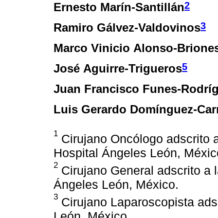
2
Ernesto Marín-Santillán
3
Ramiro Gálvez-Valdovinos
Marco Vinicio Alonso-Brione
5
José Aguirre-Trigueros
Juan Francisco Funes-Rodrí
Luis Gerardo Domínguez-Carr
1
Cirujano Oncólogo adscrito a
Hospital Ángeles León, Méxic
2
Cirujano General adscrito a l
Ángeles León, México.
3
Cirujano Laparoscopista adscr
León, México.