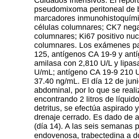
pseudomixoma peritoneal de b
marcadores inmunohistoquímic
células columnares; CK7 nega
columnares; Ki67 positivo nuc
columnares. Los exámenes pa
125, antígenos CA 19-9 y ant
amilasa con 2,810 U/L y lipa
U/mL; antígeno CA 19-9 210 U
37.40 ng/mL. El día 12 de juni
abdominal, por lo que se real
encontrando 2 litros de líquid
detritus, se efectúa aspirado
drenaje cerrado. Es dado de alt
(día 14). A las seis semanas p
endovenosa, trabectedina a d