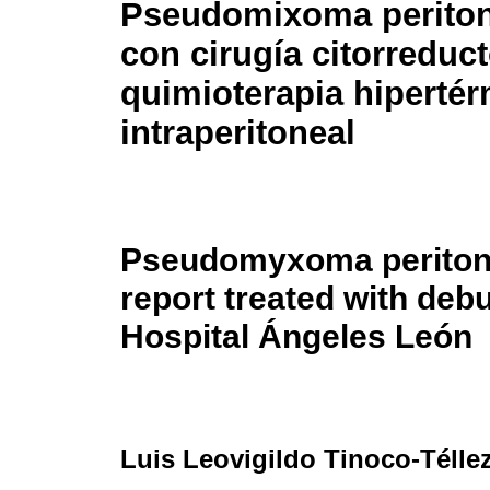
Pseudomixoma periton
con cirugía citorreduc
quimioterapia hipertér
intraperitoneal
Pseudomyxoma peritone
report treated with deb
Hospital Ángeles León
Luis Leovigildo Tinoco-Télle