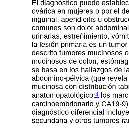
El diagnóstico puede estable
ovárica en mujeres o por el de
inguinal, apendicitis u obstru
comunes son dolor abdominal,
urinarias, estreñimiento, vómi
la lesión primaria es un tumo
descrito tumores mucinosos o
mucinosos de colon, estómago
se basa en los hallazgos de l
abdomino-pélvica (que revela u
mucinosa con distribución tab
4
anatomopatológico;
los marc
carcinoembrionario y CA19-9) 
diagnóstico diferencial incluy
secundaria y otros tumores rar