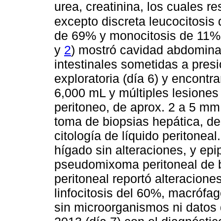
urea, creatinina, los cuales r
excepto discreta leucocitosis 
de 69% y monocitosis de 11%.
y
2
) mostró cavidad abdomina
intestinales sometidas a pres
exploratoria (día 6) y encont
6,000 mL y múltiples lesiones
peritoneo, de aprox. 2 a 5 mm
toma de biopsias hepática, de
citología de líquido peritoneal
hígado sin alteraciones, y epi
pseudomixoma peritoneal de ba
peritoneal reportó alteracion
linfocitosis del 60%, macróf
sin microorganismos ni datos d