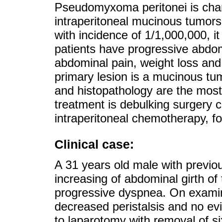
Pseudomyxoma peritonei is char
intraperitoneal mucinous tumor
with incidence of 1/1,000,000, 
patients have progressive abdo
abdominal pain, weight loss and
primary lesion is a mucinous t
and histopathology are the most 
treatment is debulking surgery 
intraperitoneal chemotherapy, f
Clinical case:
A 31 years old male with previo
increasing of abdominal girth o
progressive dyspnea. On examin
decreased peristalsis and no e
to laparotomy with removal of six