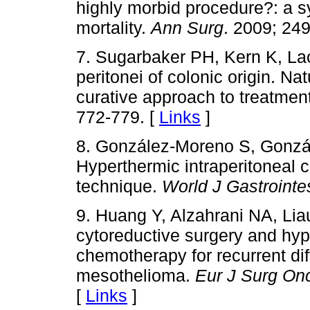
highly morbid procedure?: a s
mortality.
Ann Surg
. 2009; 249
7. Sugarbaker PH, Kern K, L
peritonei of colonic origin. Na
curative approach to treatmen
772-779. [
Links
]
8. González-Moreno S, Gonzá
Hyperthermic intraperitoneal
technique.
World J Gastrointe
9. Huang Y, Alzahrani NA, Li
cytoreductive surgery and hyp
chemotherapy for recurrent di
mesothelioma.
Eur J Surg On
[
Links
]