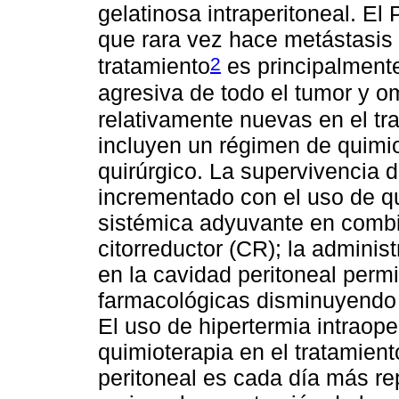
gelatinosa intraperitoneal. E
que rara vez hace metástasis 
2
tratamiento
es principalmente
agresiva de todo el tumor y o
relativamente nuevas en el tr
incluyen un régimen de quimio
quirúrgico. La supervivencia 
incrementado con el uso de qu
sistémica adyuvante en combin
citorreductor (CR); la adminis
en la cavidad peritoneal per
farmacológicas disminuyendo 
El uso de hipertermia intraop
quimioterapia en el tratamie
peritoneal es cada día más re