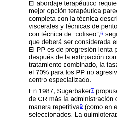
El abordaje terapéutico requie
mejor opción terapéutica parec
completa con la técnica descr
viscerales y técnicas de per
6
con técnica de “coliseo”,
segu
que deberá ser considerada e
El PP es de progresión lenta 
después de la extirpación com
tratamiento combinado, la tas
el 70% para los PP no agresiv
centro especializado.
7
En 1987, Sugarbaker
propuso
de CR más la administración
9
manera repetitiva
(como en el
seleccionados. La quimioterap