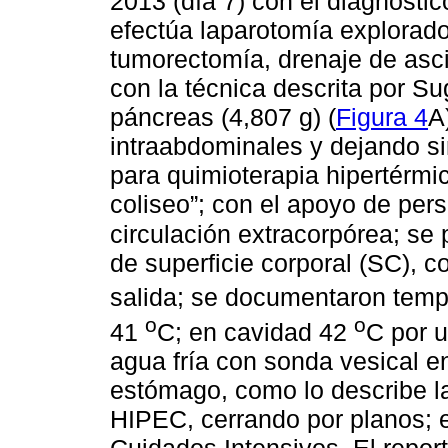
2013 (día 7) con el diagnóst
efectúa laparotomía explorado
tumorectomía, drenaje de asci
con la técnica descrita por S
páncreas (4,807 g) (
Figura 4
A
intraabdominales y dejando s
para quimioterapia hipertérmic
coliseo”; con el apoyo de pe
circulación extracorpórea; se 
de superficie corporal (SC), 
salida; se documentaron temp
o
o
41
C; en cavidad 42
C por u
agua fría con sonda vesical e
estómago, como lo describe la 
HIPEC, cerrando por planos; 
Cuidados Intensivos. El repor