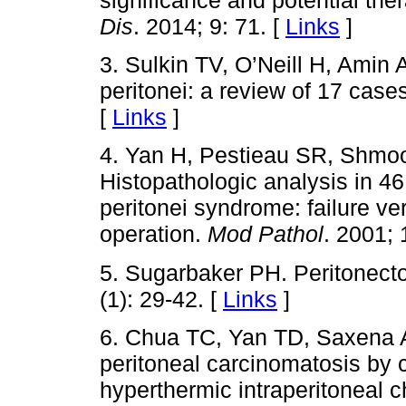
significance and potential the
Dis
. 2014; 9: 71. [
Links
]
3. Sulkin TV, O’Neill H, Ami
peritonei: a review of 17 case
[
Links
]
4. Yan H, Pestieau SR, Shmo
Histopathologic analysis in 
peritonei syndrome: failure v
operation.
Mod Pathol
. 2001; 
5. Sugarbaker PH. Peritonec
(1): 29-42. [
Links
]
6. Chua TC, Yan TD, Saxena A
peritoneal carcinomatosis by 
hyperthermic intraperitoneal 