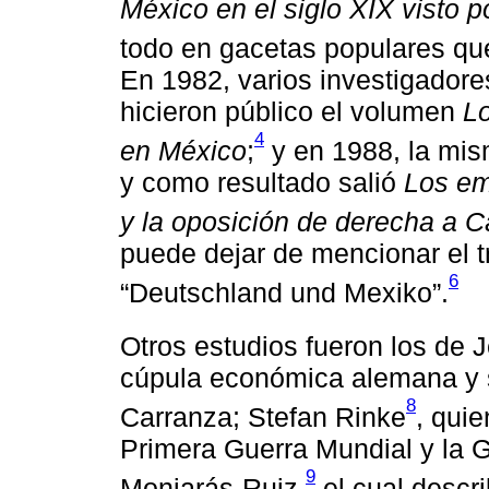
México en el siglo XIX visto 
todo en gacetas populares qu
En 1982, varios investigador
hicieron público el volumen
Lo
4
en México
;
y en 1988, la mis
y como resultado salió
Los em
y la oposición de derecha a 
puede dejar de mencionar el tr
6
“Deutschland und Mexiko”.
Otros estudios fueron los de
cúpula económica alemana y 
8
Carranza; Stefan Rinke
, quie
Primera Guerra Mundial y la 
9
Monjarás-Ruiz,
el cual descr