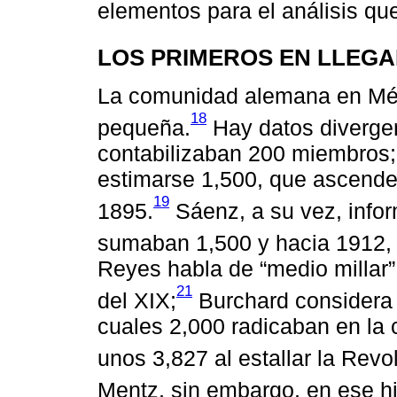
elementos para el análisis qu
LOS PRIMEROS EN LLEGAR
La comunidad alemana en Méx
18
pequeña.
Hay datos divergen
contabilizaban 200 miembros;
estimarse 1,500, que ascender
19
1895.
Sáenz, a su vez, infor
sumaban 1,500 y hacia 1912, 
Reyes habla de “medio millar”
21
del XIX;
Burchard considera 
cuales 2,000 radicaban en la 
unos 3,827 al estallar la Rev
Mentz, sin embargo, en ese h