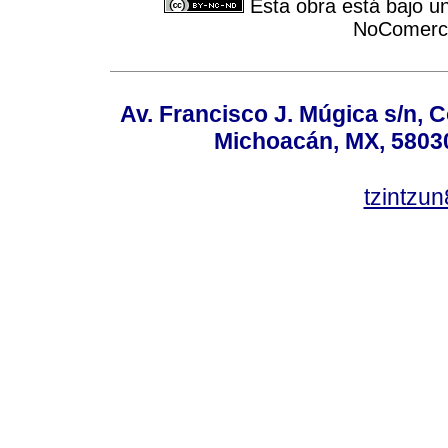
Esta obra está bajo u
NoComercia
Av. Francisco J. Múgica s/n, C
Michoacán, MX, 58030
tzintzu