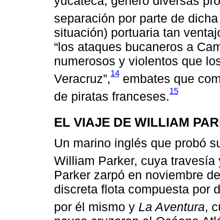
yucateca, generó diversas pr
separación por parte de dicha 
situación) portuaria tan vent
“los ataques bucaneros a Ca
numerosos y violentos que los
14
Veracruz”,
embates que come
15
de piratas franceses.
EL VIAJE DE WILLIAM P
Un marino inglés que probó su
William Parker, cuya travesía 
Parker zarpó en noviembre de
discreta flota compuesta por
por él mismo y
La Aventura
, 