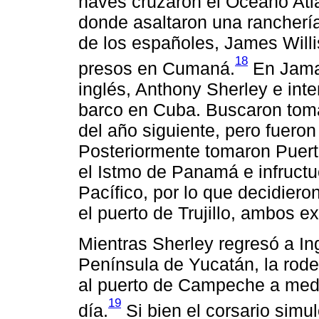
naves cruzaron el Océano Atlán
donde asaltaron una ranchería
de los españoles, James Willi
18
presos en Cumaná.
En Jamai
inglés, Anthony Sherley e inte
barco en Cuba. Buscaron tomar
del año siguiente, pero fuero
Posteriormente tomaron Puerto
el Istmo de Panamá e infruc
Pacífico, por lo que decidiero
el puerto de Trujillo, ambos e
Mientras Sherley regresó a Ingl
Península de Yucatán, la rode
al puerto de Campeche a medi
19
día.
Si bien el corsario simu