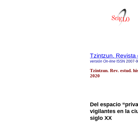
Tzintzun. Revista 
versión On-line
ISSN
2007-
Tzintzun. Rev. estud. h
2020
Del espacio “priv
vigilantes en la c
siglo XX