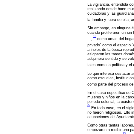
La vigilancia, entendida c
realizando desde hace muc
cuidadoras y las guardiana
la familia y fuera de ella, 
Sin embargo, en ninguna ép
cuando proliferaron un sin
18
—,
como amas del hogar q
privado” como el espacio “
anhelos de la época repro
asignaron las tareas domés
adquiriera sentido y se vol
tales como la política y el
Lo que interesa destacar a
como escuelas, institucione
como parte del proceso de
En el caso específico de 
mujeres y niños en la cárc
periodo colonial, la exist
22
En todo caso, en el sigl
no fueron religiosas. Ello
ocupaciones del Ayuntamien
Como otras tantas labores,
empezaron a recibir una p
23