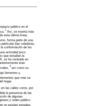
espacio público en el
1
aca.
Así, se inserta más
do esta última línea,
smo, forma parte de una
particular (las celadoras,
n la conformación de los
una actividad poco
os que estudian la
XX, se ha centrado en
anteriormente eran
4
ciales,
así como su
ajo femenino y,
 elementos que más se
el hogar.
 o en las calles como, por
ida la presencia de las
epción de algunas
género y orden público
nte no existen estudios