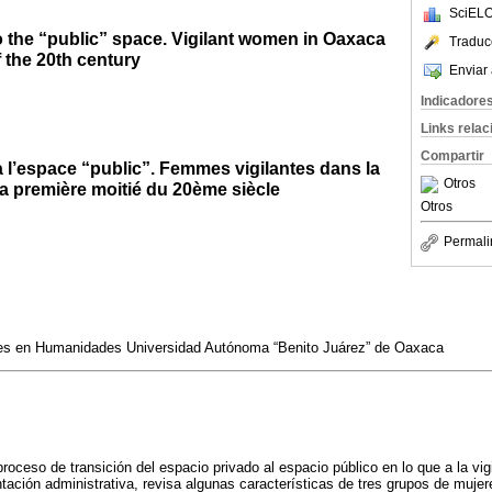
SciELO
o the “public” space. Vigilant women in Oaxaca
Traduc
of the 20th century
Enviar 
Indicadore
Links rela
Compartir
à l’espace “public”. Femmes vigilantes dans la
Otros
la première moitié du 20ème siècle
Otros
Permali
ones en Humanidades Universidad Autónoma “Benito Juárez” de Oaxaca
roceso de transición del espacio privado al espacio público en lo que a la vi
ntación administrativa, revisa algunas características de tres grupos de muj