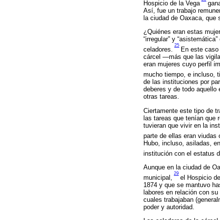
Hospicio de la Vega
gana
Así, fue un trabajo remune
la ciudad de Oaxaca, que s
¿Quiénes eran estas mujere
“irregular” y “asistemática
25
celadores.
En este caso 
cárcel —más que las vigila
eran mujeres cuyo perfil im
mucho tiempo, e incluso, 
de las instituciones por p
deberes y de todo aquello 
otras tareas.
Ciertamente este tipo de t
las tareas que tenían que 
tuvieran que vivir en la in
parte de ellas eran viudas
Hubo, incluso, asiladas, en
institución con el estatus 
Aunque en la ciudad de Oa
29
municipal,
el Hospicio d
1874 y que se mantuvo hast
labores en relación con su m
cuales trabajaban (general
poder y autoridad.