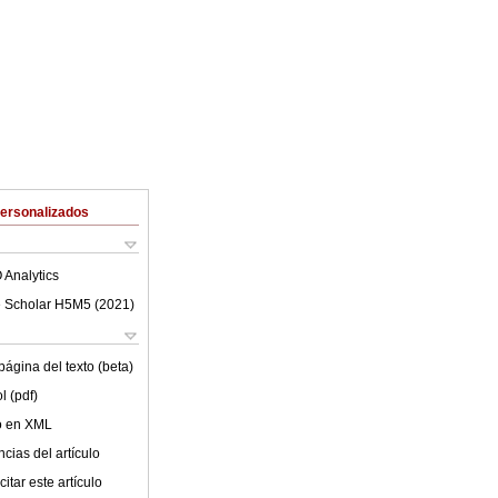
Personalizados
 Analytics
 Scholar H5M5 (
2021
)
ágina del texto (beta)
l (pdf)
lo en XML
cias del artículo
itar este artículo