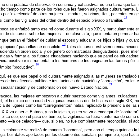
omo una práctica de observación continua y exhaustiva, es una tarea que las
ho tiempo como parte de los roles que les fueron asignados culturalmente. L
s por “excelencia” de otras mujeres —madres, sobrinas, tías, parientas en g
17
así como las vigilantes del orden dentro del espacio privado o familiar.
oca se enfatizó tanto ese rol como durante el siglo XIX, y particularmente en 
 fin de discursos sobre las mujeres —de clase alta, que intentaron permear h
ue tenían el “deber” de cuidar al esposo y educar a los hijos o hijas y cuand
19
apropiado” para ellas se consolidó.
Tales discursos estuvieron encaminados
duciendo un orden social y de género con marcadas desigualdades, pues mient
ticas y formar a los futuros ciudadanos haciendo que su papel de educadoras
viera positivo e instrumental, a los hombres se les asignaron las tareas públi
20
 ámbito “productivo”.
quí, es que ese papel o rol culturalmente asignado a las mujeres se trasladó 
s de beneficencia pública e instituciones de punición y “corrección”, en las c
21
 secularización y de conformación del nuevo Estado Nación.
Oaxaca, las mujeres empezaron a cubrir puestos como vigilantes, cuidadoras 
el, el hospicio de la ciudad y algunas escuelas desde finales del siglo XIX, n
encia de lugares como los “corregimientos” había implicado la presencia de la
o XIX va a ser el Estado, y no la iglesia, quien se va a encargar de “contratar
 implicó que, con el paso del tiempo, la vigilancia se fuera conformando como 
to —la de celadora— que, si bien, no fue completamente reconocida, si adquir
 inicialmente se realizó de manera “honoraria”, pero con el tiempo quienes la 
aga. Los datos aportados por los documentos señalan, por ejemplo, que hacia