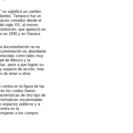
” no significó un cambio
gilantes. Tampoco fue un
spacios cerrados desde el
 del siglo XX, al mismo
ostitución, que apareció en
ico en 1930 y en Oaxaca
cuya documentación no es
documentación es abundante
reconocidas como tales muy
dad de México y la
cías, pese a que logran su
 y espacio de acción, más
on de tener a otros
 centra en la figura de las
en los cuales fueron
cterísticas de otro tipo de
e normativas encaminadas
os espacios públicos y a
entra en la
s mujeres a los cuerpos