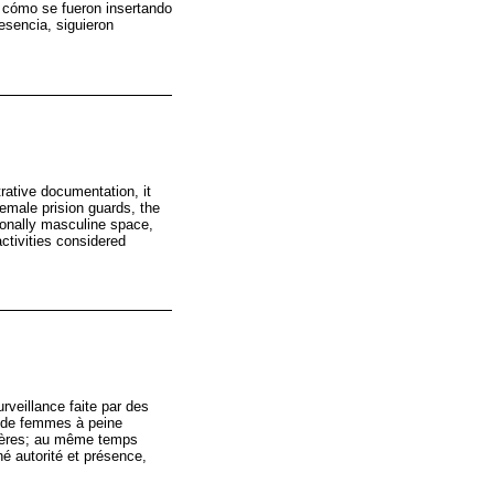
za cómo se fueron insertando
esencia, siguieron
trative documentation, it
emale prision guards, the
tionally masculine space,
ctivities considered
rveillance faite par des
s de femmes à peine
icières; au même temps
é autorité et présence,