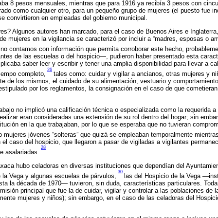
ba 8 pesos mensuales, mientras que para 1916 ya recibía 3 pesos con cincu
rado como cualquier otro, para un pequeño grupo de mujeres (el puesto fue indi
e convirtieron en empleadas del gobierno municipal.
s? Algunos autores han marcado, para el caso de Buenos Aires e Inglaterra, 
” de mujeres en la vigilancia se caracterizó por incluir a “madres, esposas o a
no contamos con información que permita corroborar este hecho, probablemen
ntes de las escuelas o del hospicio—, pudieron haber presentado esta caract
plicaba saber leer y escribir y tener una amplia disponibilidad para llevar a c
26
tiempo completo,
tales como: cuidar y vigilar a ancianos, otras mujeres y niñ
arte de los mismos, el cuidado de su alimentación, vestuario y comportamiento,
estipulado por los reglamentos, la consignación en el caso de que cometieran a
rabajo no implicó una calificación técnica o especializada como la requerida 
realizar eran consideradas una extensión de su rol dentro del hogar; sin emb
stitución en la que trabajaban, por lo que se esperaba que no tuvieran comprom
 o mujeres jóvenes “solteras” que quizá se empleaban temporalmente mientra
 el caso del hospicio, que llegaron a pasar de vigiladas a vigilantes permane
28
de asalariadas.
xaca hubo celadoras en diversas instituciones que dependían del Ayuntamien
30
e la Vega y algunas escuelas de párvulos,
las del Hospicio de la Vega —ins
a la década de 1970— tuvieron, sin duda, características particulares. Toda
isión principal que fue la de cuidar, vigilar y controlar a las poblaciones de l
mente mujeres y niños); sin embargo, en el caso de las celadoras del Hospic