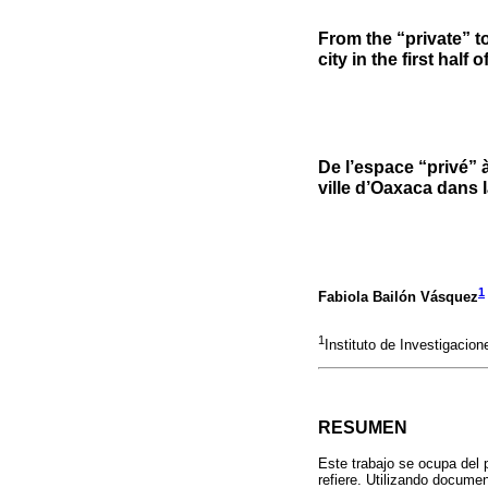
From the “private” t
city in the first half 
De l’espace “privé” 
ville d’Oaxaca dans 
1
Fabiola Bailón Vásquez
1
Instituto de Investigaci
RESUMEN
Este trabajo se ocupa del p
refiere. Utilizando docume