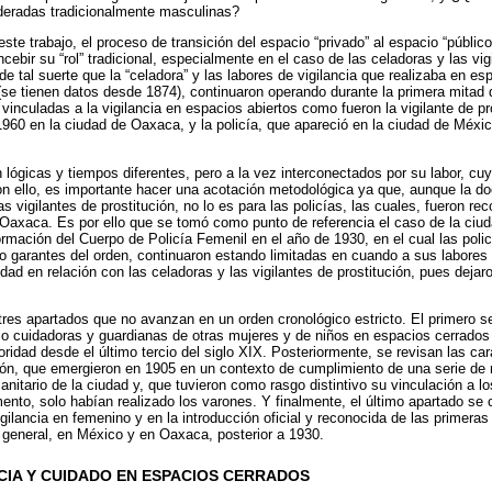
ideradas tradicionalmente masculinas?
te trabajo, el proceso de transición del espacio “privado” al espacio “público
cebir su “rol” tradicional, especialmente en el caso de las celadoras y las vi
 de tal suerte que la “celadora” y las labores de vigilancia que realizaba en e
X (se tienen datos desde 1874), continuaron operando durante la primera mitad
vinculadas a la vigilancia en espacios abiertos como fueron la vigilante de pr
960 en la ciudad de Oaxaca, y la policía, que apareció en la ciudad de Méx
n lógicas y tiempos diferentes, pero a la vez interconectados por su labor, 
n ello, es importante hacer una acotación metodológica ya que, aunque la 
as vigilantes de prostitución, no lo es para las policías, las cuales, fueron 
Oaxaca. Es por ello que se tomó como punto de referencia el caso de la ciu
ormación del Cuerpo de Policía Femenil en el año de 1930, en el cual las poli
o garantes del orden, continuaron estando limitadas en cuando a sus labores
idad en relación con las celadoras y las vigilantes de prostitución, pues dejar
 tres apartados que no avanzan en un orden cronológico estricto. El primero se
o cuidadoras y guardianas de otras mujeres y de niños en espacios cerrados 
ridad desde el último tercio del siglo XIX. Posteriormente, se revisan las cara
ución, que emergieron en 1905 en un contexto de cumplimiento de una serie d
anitario de la ciudad y, que tuvieron como rasgo distintivo su vinculación a l
nto, solo habían realizado los varones. Y finalmente, el último apartado se c
vigilancia en femenino y en la introducción oficial y reconocida de las primera
en general, en México y en Oaxaca, posterior a 1930.
CIA Y CUIDADO EN ESPACIOS CERRADOS