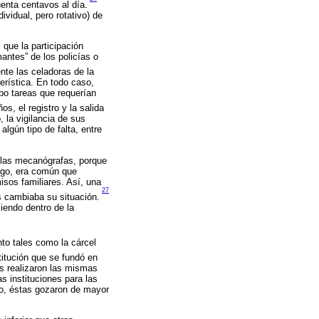
enta centavos al día.
vidual, pero rotativo) de
que la participación
mantes” de los policías o
te las celadoras de la
erística. En todo caso,
abo tareas que requerían
os, el registro y la salida
 la vigilancia de sus
lgún tipo de falta, entre
a las mecanógrafas, porque
argo, era común que
isos familiares. Así, una
27
s cambiaba su situación.
ciendo dentro de la
to tales como la cárcel
titución que se fundó en
s realizaron las mismas
as instituciones para las
io, éstas gozaron de mayor