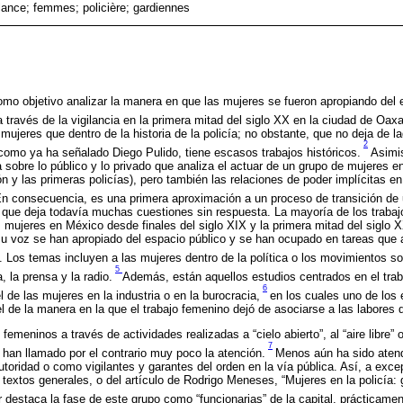
lance; femmes; policière; gardiennes
como objetivo analizar la manera en que las mujeres se fueron apropiando del 
 través de la vigilancia en la primera mitad del siglo XX en la ciudad de Oax
s mujeres que dentro de la historia de la policía; no obstante, que no deja de la
2
como ya ha señalado Diego Pulido, tiene escasos trabajos históricos.
Asimi
 sobre lo público y lo privado que analiza el actuar de un grupo de mujeres en 
ión y las primeras policías), pero también las relaciones de poder implícitas e
n consecuencia, es una primera aproximación a un proceso de transición de 
a que deja todavía muchas cuestiones sin respuesta. La mayoría de los trabaj
as mujeres en México desde finales del siglo XIX y la primera mitad del siglo 
su voz se han apropiado del espacio público y se han ocupado en tareas que 
 Los temas incluyen a las mujeres dentro de la política o los movimientos so
5
a, la prensa y la radio.
Además, están aquellos estudios centrados en el trab
6
l de las mujeres en la industria o en la burocracia,
en los cuales uno de los
l de la manera en la que el trabajo femenino dejó de asociarse a las labores d
 femeninos a través de actividades realizadas a “cielo abierto”, al “aire libre”
7
, han llamado por el contrario muy poco la atención.
Menos aún ha sido atend
toridad o como vigilantes y garantes del orden en la vía pública. Así, a exc
extos generales, o del artículo de Rodrigo Meneses, “Mujeres en la policía: 
or destaca la fase de este grupo como “funcionarias” de la capital, prácticame