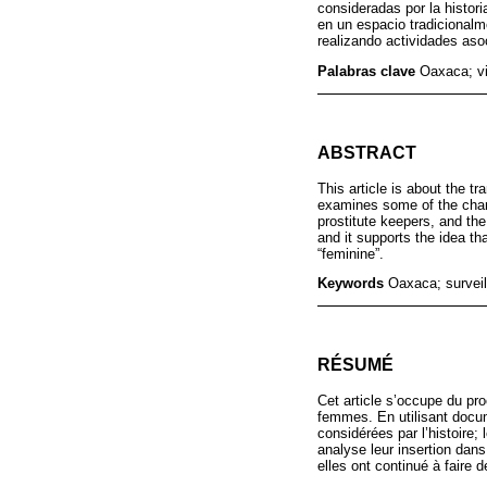
consideradas por la histori
en un espacio tradicionalm
realizando actividades aso
Palabras clave
Oaxaca; vi
ABSTRACT
This article is about the t
examines some of the chara
prostitute keepers, and the
and it supports the idea th
“feminine”.
Keywords
Oaxaca; surveil
RÉSUMÉ
Cet article s’occupe du pro
femmes. En utilisant docu
considérées par l’histoire
analyse leur insertion dan
elles ont continué à faire d