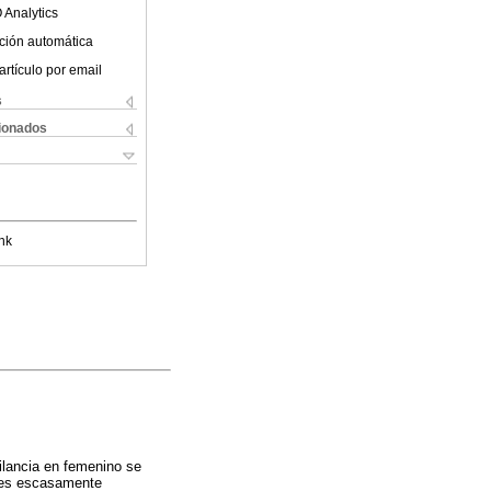
 Analytics
ción automática
artículo por email
s
cionados
nk
gilancia en femenino se
eres escasamente