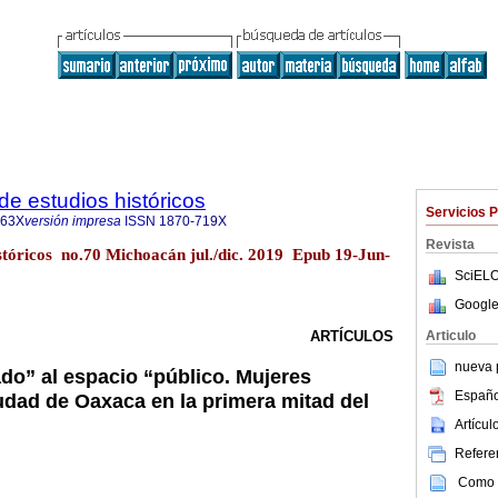
de estudios históricos
Servicios 
963X
versión impresa
ISSN
1870-719X
Revista
istóricos no.70 Michoacán jul./dic. 2019 Epub 19-Jun-
SciELO
Google
Articulo
ARTÍCULOS
nueva p
ado” al espacio “público. Mujeres
Españo
iudad de Oaxaca en la primera mitad del
Artícu
Referen
Como c