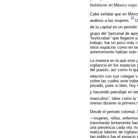
históricos en México cuyo c
Cabe señalar que en México
10
análisis a las mujeres.
U
de la capital en un period
grupo del “personal de apo
“burócratas” que llegaron 
trabajo, fue un poco más c
otros espacios como en las
anteriormente habían sido 
La manera en la que este g
vigilancia en los espacios 
del puesto, así como lo qu
relación con sus colegas v
sobre las cuales este trab
privado, pues si bien, hoy
y haciendo patrullaje en l
masculino”, tales como la “va
menos durante la primera m
Desde el periodo colonial, 
—mujeres, niños, enfermos
transitando lentamente haci
una presencia cada vez má
realizar labores de vigila
tan público fue el espacio 