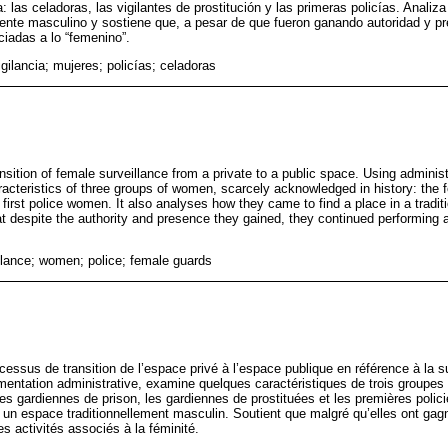
a: las celadoras, las vigilantes de prostitución y las primeras policías. Anali
ente masculino y sostiene que, a pesar de que fueron ganando autoridad y pr
ciadas a lo “femenino”.
gilancia; mujeres; policías; celadoras
ransition of female surveillance from a private to a public space. Using adminis
cteristics of three groups of women, scarcely acknowledged in history: the f
 first police women. It also analyses how they came to find a place in a tradi
at despite the authority and presence they gained, they continued performing a
lance; women; police; female guards
cessus de transition de l’espace privé à l’espace publique en référence à la su
mentation administrative, examine quelques caractéristiques de trois groupe
; les gardiennes de prison, les gardiennes de prostituées et les premières pol
s un espace traditionnellement masculin. Soutient que malgré qu’elles ont gagn
es activités associés à la féminité.