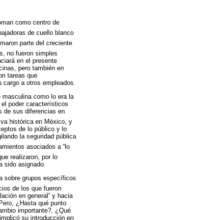
 toman como centro de
bajadoras de cuello blanco
rmaron parte del creciente
s, no fueron simples
ciará en el presente
icinas, pero también en
on tareas que
su cargo a otros empleados.
e masculina como lo era la
 el poder característicos
s de sus diferencias en
va histórica en México, y
eptos de lo público y lo
ilando la seguridad pública
amientos asociados a “lo
que realizaron, por lo
a sido asignado.
cia sobre grupos específicos
ios de los que fueron
lación en general” y hacia
 Pero, ¿Hasta qué punto
 cambio importante?, ¿Qué
 implicó su introducción en