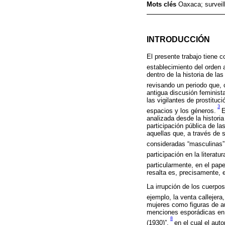
Mots clés
Oaxaca; surveil
INTRODUCCIÓN
El presente trabajo tiene 
establecimiento del orden a
dentro de la historia de la
revisando un periodo que, 
antigua discusión feminista
las vigilantes de prostituc
3
espacios y los géneros.
E
analizada desde la histori
participación pública de l
aquellas que, a través de 
consideradas “masculinas”.
participación en la literatur
particularmente, en el pape
resalta es, precisamente, e
La irrupción de los cuerpos
ejemplo, la venta callejera
mujeres como figuras de au
menciones esporádicas en t
8
(1930)”,
en el cual el aut