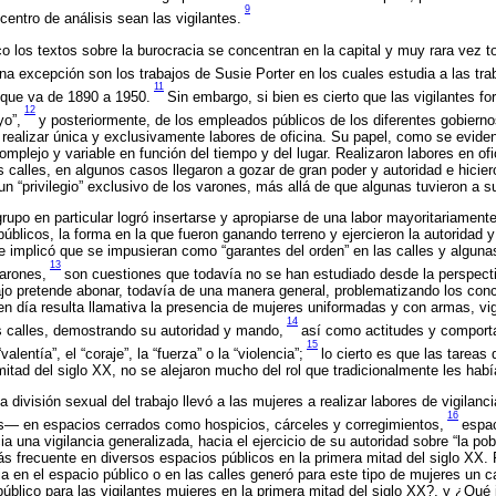
9
entro de análisis sean las vigilantes.
 los textos sobre la burocracia se concentran en la capital y muy rara vez
na excepción son los trabajos de Susie Porter en los cuales estudia a las tra
11
o que va de 1890 a 1950.
Sin embargo, si bien es cierto que las vigilantes fo
12
yo”,
y posteriormente, de los empleados públicos de los diferentes gobierno
a realizar única y exclusivamente labores de oficina. Su papel, como se eviden
omplejo y variable en función del tiempo y del lugar. Realizaron labores en of
 calles, en algunos casos llegaron a gozar de gran poder y autoridad e hicier
un “privilegio” exclusivo de los varones, más allá de que algunas tuvieron a 
rupo en particular logró insertarse y apropiarse de una labor mayoritariament
públicos, la forma en la que fueron ganando terreno y ejercieron la autoridad y
e implicó que se impusieran como “garantes del orden” en las calles y alguna
13
arones,
son cuestiones que todavía no se han estudiado desde la perspecti
ajo pretende abonar, todavía de una manera general, problematizando los conc
 en día resulta llamativa la presencia de mujeres uniformadas y con armas, vig
14
as calles, demostrando su autoridad y mando,
así como actitudes y comport
15
lentía”, el “coraje”, la “fuerza” o la “violencia”;
lo cierto es que las tareas 
itad del siglo XX, no se alejaron mucho del rol que tradicionalmente les habí
la división sexual del trabajo llevó a las mujeres a realizar labores de vigilan
16
— en espacios cerrados como hospicios, cárceles y corregimientos,
espac
a una vigilancia generalizada, hacia el ejercicio de su autoridad sobre “la pob
s frecuente en diversos espacios públicos en la primera mitad del siglo XX.
ncia en el espacio público o en las calles generó para este tipo de mujeres un
público para las vigilantes mujeres en la primera mitad del siglo XX?, y ¿Qué