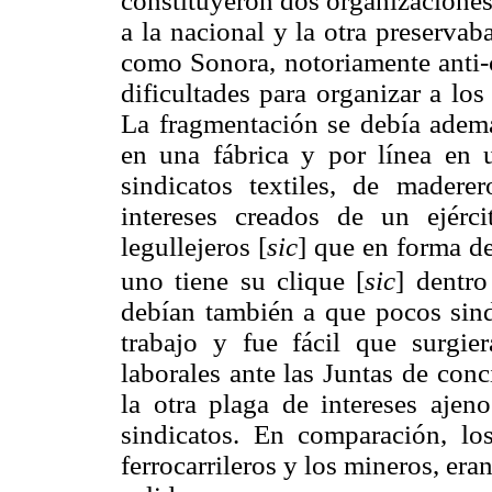
constituyeron dos organizaciones
a la nacional y la otra preservab
como Sonora, notoriamente anti-c
dificultades para organizar a lo
La fragmentación se debía además
en una fábrica y por línea en 
sindicatos textiles, de mader
intereses creados de un ejércit
legullejeros [
sic
] que en forma de
uno tiene su clique [
sic
] dentro
debían también a que pocos sindi
trabajo y fue fácil que surgiera
laborales ante las Juntas de conc
la otra plaga de intereses ajen
sindicatos. En comparación, los
ferrocarrileros y los mineros, er