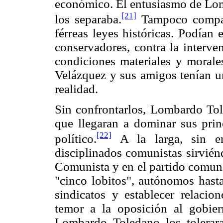
económico. El entusiasmo de Lom
[21]
los separaba.
Tampoco compar
férreas leyes históricas. Podían 
conservadores, contra la interve
condiciones materiales y morales
Velázquez y sus amigos tenían un
realidad.
Sin confrontarlos, Lombardo To
que llegaran a dominar sus prin
[22]
político.
A la larga, sin em
disciplinados comunistas sirvién
Comunista y en el partido comuni
"cinco lobitos", autónomos hasta
sindicatos y establecer relacio
temor a la oposición al gobi
Lombardo Toledano los tolerara