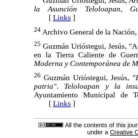
Guzmán Urióstegui, Jesús,
Ar
la Asunción Teloloapan, Gue
[
Links
]
24
Archivo General de la Nación
25
Guzmán Urióstegui, Jesús, "Ap
en la Tierra Caliente de Guer
Moderna y Contemporánea de M
26
Guzmán Urióstegui, Jesús,
"
patria". Teloloapan y la ins
Ayuntamiento Municipal de Te
[
Links
]
All the contents of this jo
under a
Creative 