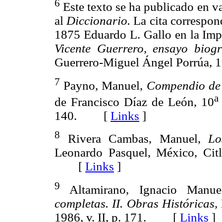
6
Este texto se ha publicado en v
al
Diccionario.
La cita correspond
1875 Eduardo L. Gallo en la Imp
Vicente Guerrero, ensayo biogr
Guerrero-Miguel Ángel Porrúa
7
Payno, Manuel,
Compendio de 
a
de Francisco Díaz de León, 10
140. [
Links
]
8
Rivera Cambas, Manuel,
Lo
Leonardo Pasquel, México, Citla
[
Links
]
9
Altamirano, Ignacio Manue
completas.
II.
Obras Históricas,
1986, v. II, p. 171. [
Links
]