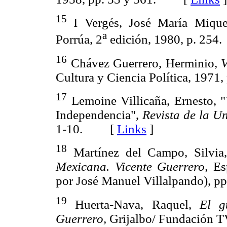
15
I Vergés, José María Miqu
a
Porrúa, 2
edición, 1980, p. 2
16
Chávez Guerrero, Herminio,
V
Cultura y Ciencia Política, 19
17
Lemoine Villicaña, Ernesto, "
Independencia",
Revista de la U
1-10. [
Links
]
18
Martínez del Campo, Silvi
Mexicana. Vicente Guerrero,
Esp
por José Manuel Villalpando),
19
Huerta-Nava, Raquel,
El g
Guerrero,
Grijalbo/ Fundación 