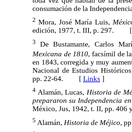
toda vez que hablan de la pres
consumación de la Independencia
2
Mora, José María Luis,
México
edición, 1977, t. III, p. 297. 
3
De Bustamante, Carlos Mar
Mexicana de 1810,
facsímil de la
en 1843, corregida y muy aumenta
Nacional de Estudios Históricos
pp. 22-64. [
Links
]
4
Alamán, Lucas,
Historia de Mé
prepararon su Independencia en 
México, Jus, 1942, t. II, pp. 
5
Alamán,
Historia de Méjico,
pp