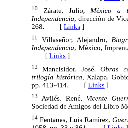
10
Zárate, Julio,
México a t
Independencia,
dirección de Vice
268. [
Links
]
11
Villaseñor, Alejandro,
Biogr
Independencia,
México, Imprenta
[
Links
]
12
Mancisidor, José,
Obras co
trilogía histórica,
Xalapa, Gobier
pp. 413-414. [
Links
]
13
Avilés, René,
Vicente Guerr
Sociedad de Amigos del Libro 
14
Fentanes, Luis Ramírez,
Guer
1958, pp. 33 y 361. [
Links
]