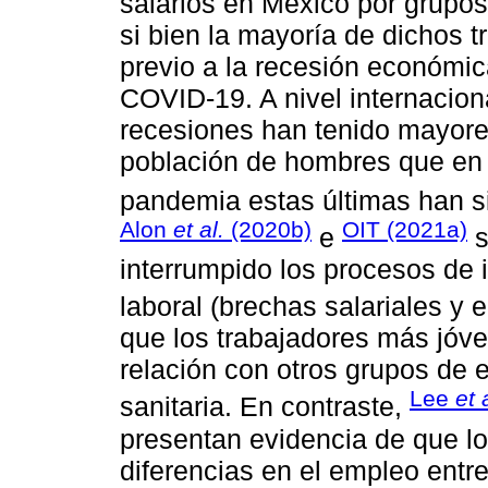
salarios en México por grupos
si bien la mayoría de dichos t
previo a la recesión económi
COVID-19. A nivel internacio
recesiones han tenido mayores
población de hombres que en 
pandemia estas últimas han s
Alon
et al.
(2020b)
OIT (2021a)
e
s
interrumpido los procesos de
laboral (brechas salariales y
que los trabajadores más jóv
relación con otros grupos de ed
Lee
et 
sanitaria. En contraste,
presentan evidencia de que lo
diferencias en el empleo entr