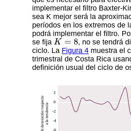
implementar el filtro Baxter-K
sea K mejor será la aproximaci
períodos en los extremos de l
podrá implementar el filtro. Po
=
8
se fija
, no se tendrá d
K
K
=
8
ciclo. La
Figura 4
muestra el ci
trimestral de Costa Rica usa
definición usual del ciclo de o