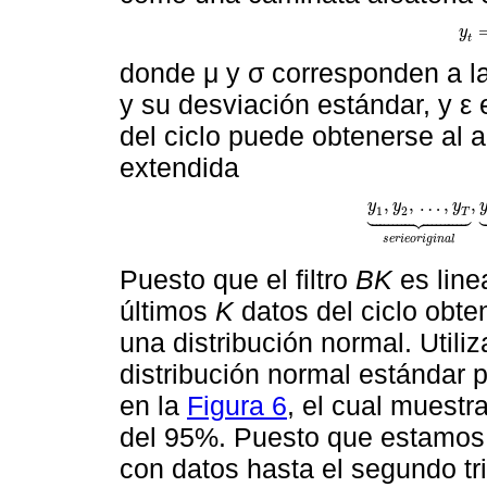
y
y
t
=
t
donde μ y σ corresponden a la
y su desviación estándar, y ε 
del ciclo puede obtenerse al ap
extendida
,
,
…
,
,
y
y
y
y
1
,
y
2
,
…
,
y
T
⏟
s
e
r
i
























1
2
T
s
e
r
i
e
o
r
i
g
i
n
a
l
Puesto que el filtro
BK
es line
últimos
K
datos del ciclo obte
una distribución normal. Utiliz
distribución normal estándar 
en la
Figura 6
, el cual muestr
del 95%. Puesto que estamos 
con datos hasta el segundo tri