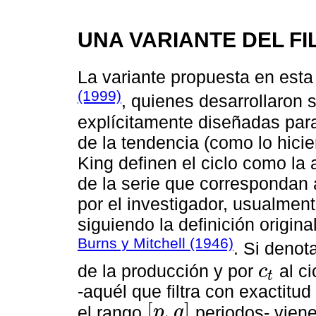
UNA VARIANTE DEL FI
La variante propuesta en esta 
(1999)
, quienes desarrollaron s
explícitamente diseñadas para
de la tendencia (como lo hicie
King definen el ciclo como la
de la serie que correspondan 
por el investigador, usualment
siguiendo la definición origin
Burns y Mitchell (1946)
. Si deno
de la producción y por
al ci
c
t
c
t
-aquél que filtra con exactitu
[
,
]
el rango
periodos- vien
p
q
p
,
q