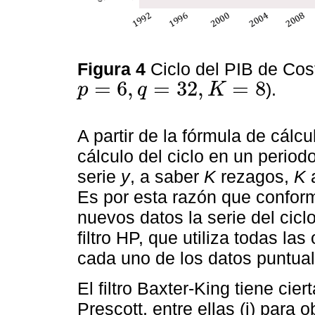
Figura 4
Ciclo del PIB de Cos
=
6
,
=
32
,
=
8
).
p
q
K
p
=
6
,
q
=
32
,
K
=
8
A partir de la fórmula de cálcul
cálculo del ciclo en un period
serie
y
, a saber
K
rezagos,
K
a
Es por esta razón que conform
nuevos datos la serie del cicl
filtro HP, que utiliza todas la
cada uno de los datos puntuale
El filtro Baxter-King tiene cie
Prescott, entre ellas (i) para o