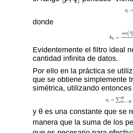
c
c
t
=
t
donde
(
2
π
s
e
n
p
=
b
b
h
=
s
e
n
2
π
h
h
Evidentemente el filtro ideal 
cantidad infinita de datos.
Por ello en la práctica se utili
que se obtiene simplemente t
simétrica, utilizando entonce
K
=
∑
c
c
t
=
∑
h
=
-
K
K
b
h
*
=
−
t
h
K
y θ es una constante que se 
manera que la suma de los pe
que es necesario para efectiv