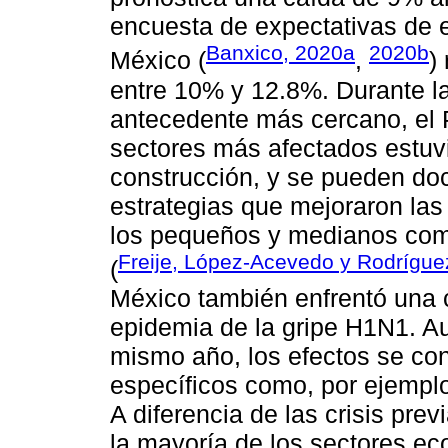
encuesta de expectativas de 
Banxico, 2020a
2020b
México (
,
)
entre 10% y 12.8%. Durante la 
antecedente más cercano, el 
sectores más afectados estuvi
construcción, y se pueden doc
estrategias que mejoraron las
los pequeños y medianos come
Freije, López-Acevedo y Rodrígue
(
México también enfrentó una c
epidemia de la gripe H1N1. A
mismo año, los efectos se co
específicos como, por ejemplo,
A diferencia de las crisis prev
la mayoría de los sectores e