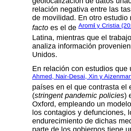
geolocalización de datos unac
relación negativa entre las ta
de movilidad. En otro estudio 
Arom
í
y Cristia (2
facto
es el de
Latina, mientras que el trabaj
analiza información provenien
Unidos.
En relación con estudios que 
Ahmed, Nair-Desai, Xin y Aizenma
países en el que contrasta el 
(
stringent pandemic policies
) 
Oxford, empleando un modelo 
los contagios y defunciones, 
endurecimiento de dichas medi
parte de los gobiernos tiene u