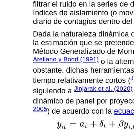
filtrar el ruido en la series de
índices de aislamiento (o movi
diario de contagios dentro del
Dada la naturaleza dinámica d
la estimación que se pretende 
Método Generalizado de Mome
Arellano y Bond (1991)
o la alter
obstante, dichas herramienta
J
tiempo relativamente cortos (
Jinjarak et al. (2020)
siguiendo a
dinámico de panel por proyecci
2005
) de acuerdo con la
ecuac
=
+
+
y
a
δ
β
y
,
i
t
y
i
t
=
a
i
+
δ
t
+
β
y
i
,
t
-
τ
+
γ
I
A
i
,
t
-
τ
-
7
+
ε
i
t
i
t
i